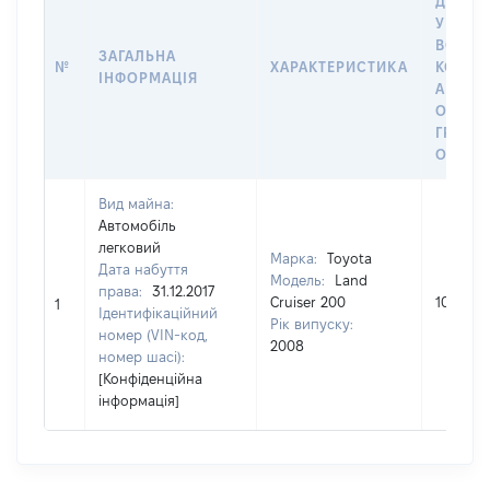
ДАТУ 
У ВЛАС
ВОЛОД
ЗАГАЛЬНА
№
ХАРАКТЕРИСТИКА
КОРИС
ІНФОРМАЦІЯ
АБО З
ОСТА
ГРОШ
ОЦІНК
Вид майна:
Автомобіль
легковий
Марка:
Toyota
Дата набуття
Модель:
Land
права:
31.12.2017
Cruiser 200
108096
1
Ідентифікаційний
Рік випуску:
номер (VIN-код,
2008
номер шасі):
[Конфіденційна
інформація]