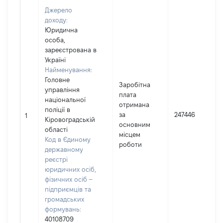
Джерело
доходу:
Юридична
особа,
зареєстрована в
Україні
Найменування:
Головне
Заробітна
управління
плата
національної
отримана
поліції в
за
247446
1
Кіровоградській
основним
області
місцем
Код в Єдиному
роботи
державному
реєстрі
юридичних осіб,
фізичних осіб –
підприємців та
громадських
формувань:
40108709