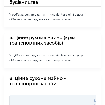
будівництва
У суб'єкта декларування чи членів його сім'ї відсутні
об'єкти для декларування в цьому розділі.
5. Цінне рухоме майно (крім
транспортних засобів)
У суб'єкта декларування чи членів його сім'ї відсутні
об'єкти для декларування в цьому розділі.
6. Цінне рухоме майно -
транспортні засоби
ВАРТІС