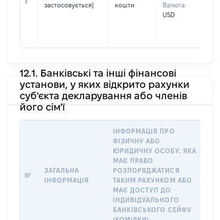
1
застосовується]
кошти
Валюта:
По 
USD
(за
ная
ВІ
12.1. Банківські та інші фінансові
установи, у яких відкрито рахунки
суб'єкта декларування або членів
його сім'ї
ІНФОРМАЦІЯ ПРО
ФІЗИЧНУ АБО
ІН
ЮРИДИЧНУ ОСОБУ, ЯКА
ФІ
МАЄ ПРАВО
ЮР
ЗАГАЛЬНА
РОЗПОРЯДЖАТИСЯ
№
ВІ
ІНФОРМАЦІЯ
ТАКИМ РАХУНКОМ АБО
ІМ
МАЄ ДОСТУП ДО
Д
ІНДИВІДУАЛЬНОГО
ЧЛ
БАНКІВСЬКОГО СЕЙФУ
(КОМІРКИ)