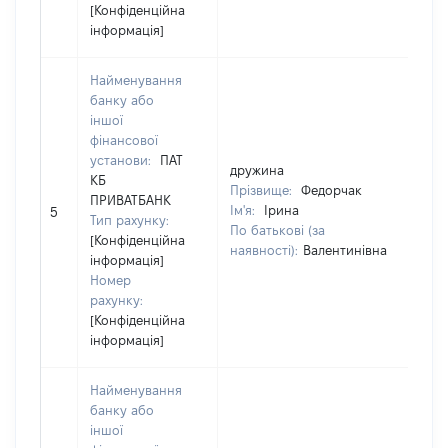
[Конфіденційна
інформація]
Найменування
банку або
іншої
фінансової
установи:
ПАТ
дружина
др
КБ
Прізвище:
Федорчак
Пр
ПРИВАТБАНК
Ім'я:
Ірина
Ім'
5
Тип рахунку:
По батькові (за
По
[Конфіденційна
наявності):
Валентинівна
на
інформація]
Номер
рахунку:
[Конфіденційна
інформація]
Найменування
банку або
іншої