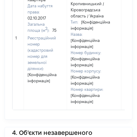
Кропивницький /
Дата набуття
Кіровоградська
права:
область / Україна
02.10.2017
Тип:
[Конфіденційна
Загальна
інформація]
2
площа (м
):
75
Назва:
[Не
1
Реєстраційний
[Конфіденційна
засто
номер
інформація]
(кадастровий
Номер будинку:
номер для
[Конфіденційна
земельної
інформація]
ділянки):
Номер корпусу:
[Конфіденційна
[Конфіденційна
інформація]
інформація]
Номер квартири:
[Конфіденційна
інформація]
4. Об'єкти незавершеного