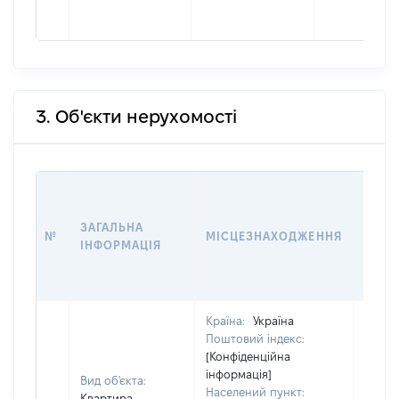
3. Об'єкти нерухомості
ВАРТ
ДАТУ
ЗАГАЛЬНА
ПРАВ
№
МІСЦЕЗНАХОДЖЕННЯ
ІНФОРМАЦІЯ
ОСТ
ГРО
ОЦІ
Країна:
Україна
Поштовий індекс:
[Конфіденційна
інформація]
Вид об'єкта:
Населений пункт:
Квартира