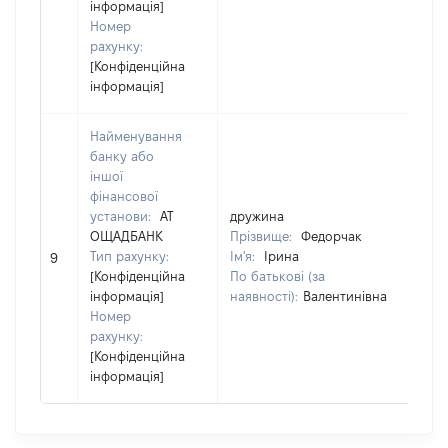
інформація]
Номер
рахунку:
[Конфіденційна
інформація]
Найменування
банку або
іншої
фінансової
установи:
АТ
дружина
др
ОЩАДБАНК
Прізвище:
Федорчак
Пр
Тип рахунку:
Ім'я:
Ірина
Ім'
9
[Конфіденційна
По батькові (за
По
інформація]
наявності):
Валентинівна
на
Номер
рахунку:
[Конфіденційна
інформація]