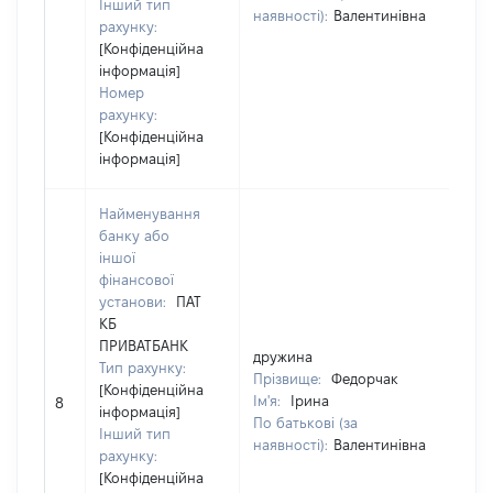
Інший тип
наявності):
Валентинівна
на
рахунку:
[Конфіденційна
інформація]
Номер
рахунку:
[Конфіденційна
інформація]
Найменування
банку або
іншої
фінансової
установи:
ПАТ
КБ
ПРИВАТБАНК
дружина
др
Тип рахунку:
Прізвище:
Федорчак
Пр
[Конфіденційна
Ім'я:
Ірина
Ім'
8
інформація]
По батькові (за
По
Інший тип
наявності):
Валентинівна
на
рахунку:
[Конфіденційна