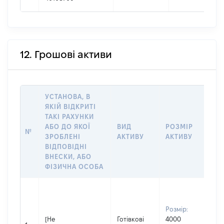
12. Грошові активи
УСТАНОВА, В
ЯКІЙ ВІДКРИТІ
ТАКІ РАХУНКИ
ІН
АБО ДО ЯКОЇ
ВИД
РОЗМІР
№
ЩО
ЗРОБЛЕНІ
АКТИВУ
АКТИВУ
НА
ВІДПОВІДНІ
ВНЕСКИ, АБО
ФІЗИЧНА ОСОБА
Вла
Прі
Розмір:
ФЕ
[Не
Готівкові
4000
Ім'