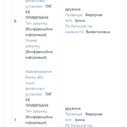
фінансової
установи:
ПАТ
дружина
др
КБ
Прізвище:
Федорчак
Пр
ПРИВАТБАНК
Ім'я:
Ірина
Ім'
6
Тип рахунку:
По батькові (за
По
[Конфіденційна
наявності):
Валентинівна
на
інформація]
Номер
рахунку:
[Конфіденційна
інформація]
Найменування
банку або
іншої
фінансової
установи:
ПАТ
КБ
ПРИВАТБАНК
дружина
др
Тип рахунку:
Прізвище:
Федорчак
Пр
[Конфіденційна
Ім'я:
Ірина
Ім'
7
інформація]
По батькові (за
По