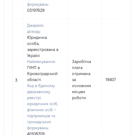
формувань:
03197629
Джерело
доходу:
Юридична
особа,
зареєстрована в
Україні
Найменування:
Заробітна
ГУНП в
плата
Кіровоградській
отримана
області
за
19407
3
Код в Єдиному
основним
державному
місцем
реєстрі
роботи
юридичних осіб,
фізичних осіб –
підприємців та
громадських
формувань:
40108709