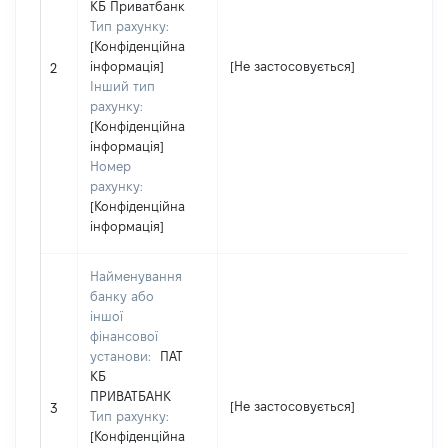
КБ Приватбанк
Тип рахунку:
[Конфіденційна
інформація]
[Не застосовується]
[Н
2
Інший тип
рахунку:
[Конфіденційна
інформація]
Номер
рахунку:
[Конфіденційна
інформація]
Найменування
банку або
іншої
фінансової
установи:
ПАТ
КБ
ПРИВАТБАНК
[Не застосовується]
[Н
3
Тип рахунку:
[Конфіденційна