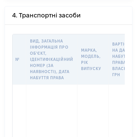
4. Транспортні засоби
ВИД, ЗАГАЛЬНА
ВАРТІСТЬ
ІНФОРМАЦІЯ ПРО
МАРКА,
НА ДАТУ
ОБ’ЄКТ,
МОДЕЛЬ,
НАБУТТЯ
№
ІДЕНТИФІКАЦІЙНИЙ
РІК
ПРАВА
НОМЕР (ЗА
ВИПУСКУ
ВЛАСНОСТІ
НАЯВНОСТІ), ДАТА
ГРН
НАБУТТЯ ПРАВА