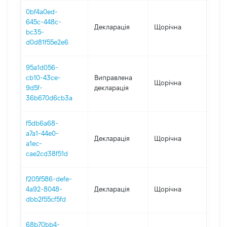
0bf4a0ed-
645c-448c-
Декларація
Щорічна
202
bc35-
d0d81f55e2e6
95a1d056-
cb10-43ce-
Виправлена
Щорічна
202
9d5f-
декларація
36b670d6cb3a
f5db6a68-
a7a1-44e0-
Декларація
Щорічна
202
a1ec-
cae2cd38f51d
f205f586-defe-
4a92-8048-
Декларація
Щорічна
202
dbb2f55cf5fd
68b70bb4-