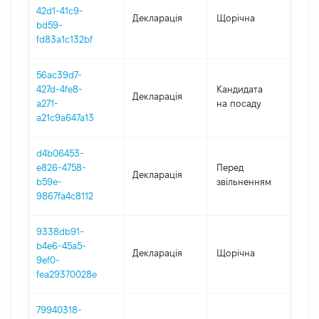
42d1-41c9-
Декларація
Щорічна
202
bd59-
fd83a1c132bf
56ac39d7-
427d-4fe8-
Кандидата
Декларація
202
a271-
на посаду
a21c9a647a13
d4b06453-
01.0
e826-4758-
Перед
Декларація
-
b59e-
звільненням
07.
9867fa4c8112
9338db91-
b4e6-45a5-
Декларація
Щорічна
202
9ef0-
fea29370028e
79940318-