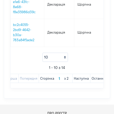
e1e6-43fc-
Декларація
Щорічна
201
8e68-
f8e35986d39c
bc2c4055-
2bd9-4642-
Декларація
Щорічна
201
b30a-
783a84f5ade2
1 - 10 з 14
Перша
Попередня
Сторінка
з
2
Наступна
Остання
ПРО РЕЄСТР