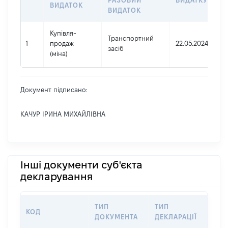
РАЗОВИЙ
ВИДАТКУ
ВИДАТОК
ВИДАТОК
Купівля-
Транспортний
1
продаж
22.05.2024
засіб
(міна)
Документ підписано:
КАЧУР ІРИНА МИХАЙЛІВНА
Інші документи суб'єкта
декларування
ТИП
ТИП
КОД
ПЕ
ДОКУМЕНТА
ДЕКЛАРАЦІЇ