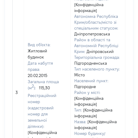
[Конфіденційна
інформація]
Автономна Республіка
Крим/область/місто зі
спеціальним статусом:
Дніпропетровська
Район в області та
Вид об'єкта:
Автономній Республіці
Житловий
Крим:
Дніпровський
будинок
Територіальна громада:
Дата набуття
Підгородненська
Тип населеного пункту:
права:
1486
Місто
20.02.2015
Тип
Населений пункт:
Загальна площа
варт
2
Підгородне
(м
):
115,30
обʼє
3
Район у місті:
варт
Реєстраційний
[Конфіденційна
дату
номер
інформація]
набу
(кадастровий
Тип:
[Конфіденційна
пра
номер для
інформація]
земельної
Назва:
[Конфіденційна
ділянки):
інформація]
[Конфіденційна
Номер будинку/