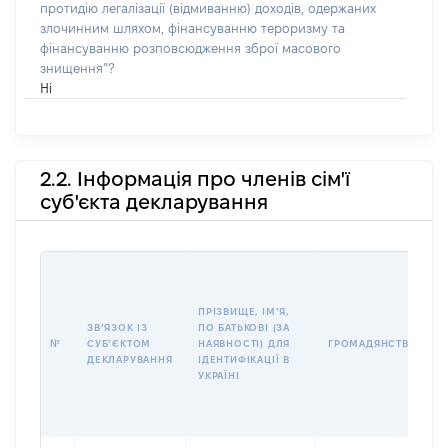
протидію легалізації (відмиванню) доходів, одержаних
злочинним шляхом, фінансуванню тероризму та
фінансуванню розповсюдження зброї масового
знищення”?
Ні
2.2. Інформація про членів сім'ї
суб'єкта декларування
ПРІЗВИЩЕ, ІМʼЯ,
ЗВʼЯЗОК ІЗ
ПО БАТЬКОВІ (ЗА
№
СУБʼЄКТОМ
НАЯВНОСТІ) ДЛЯ
ГРОМАДЯНСТВО
ДЕКЛАРУВАННЯ
ІДЕНТИФІКАЦІЇ В
УКРАЇНІ