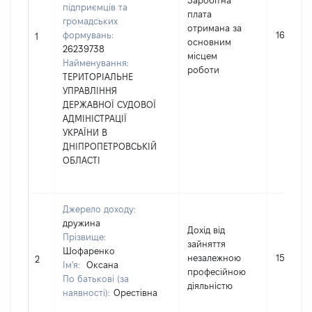
Заробітна
підприємців та
плата
громадських
отримана за
формувань:
1683120
1
основним
26239738
місцем
Найменування:
роботи
ТЕРИТОРІАЛЬНЕ
УПРАВЛІННЯ
ДЕРЖАВНОЇ СУДОВОЇ
АДМІНІСТРАЦІЇ
УКРАЇНИ В
ДНІПРОПЕТРОВСЬКІЙ
ОБЛАСТІ
Джерело доходу:
дружина
Дохід від
Прізвище:
зайняття
Шофаренко
незалежною
15950
2
Ім'я:
Оксана
професійною
По батькові (за
діяльністю
наявності):
Орестівна