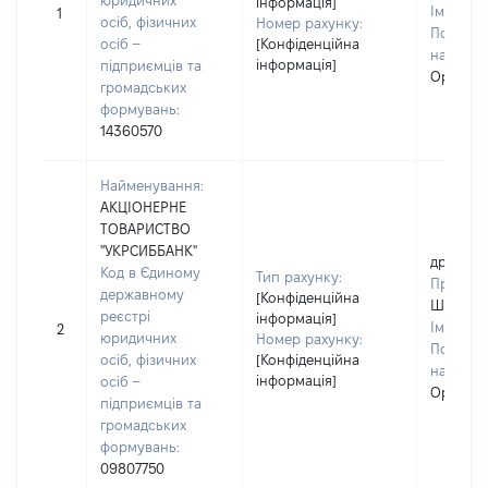
юридичних
інформація]
Ім'я:
Ок
1
осіб, фізичних
Номер рахунку:
По батьк
осіб –
[Конфіденційна
наявност
інформація]
підприємців та
Орестів
громадських
формувань:
14360570
Найменування:
АКЦІОНЕРНЕ
ТОВАРИСТВО
"УКРСИББАНК"
дружин
Код в Єдиному
Тип рахунку:
Прізвищ
державному
[Конфіденційна
Шофаре
реєстрі
інформація]
Ім'я:
Ок
2
юридичних
Номер рахунку:
По батьк
осіб, фізичних
[Конфіденційна
наявност
інформація]
осіб –
Орестів
підприємців та
громадських
формувань:
09807750