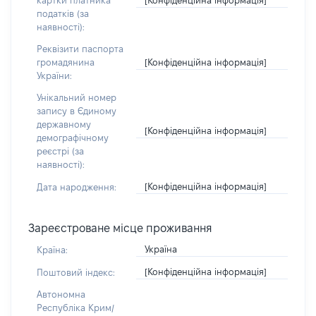
картки платника
податків (за
наявності):
Реквізити паспорта
[Конфіденційна інформація]
громадянина
України:
Унікальний номер
запису в Єдиному
державному
[Конфіденційна інформація]
демографічному
реєстрі (за
наявності):
[Конфіденційна інформація]
Дата народження:
Зареєстроване місце проживання
Україна
Країна:
[Конфіденційна інформація]
Поштовий індекс:
Автономна
Республіка Крим/