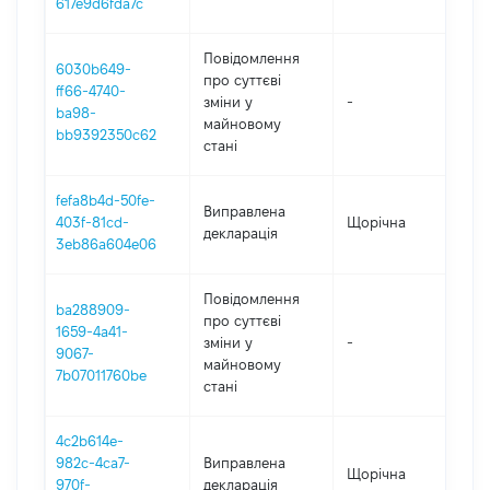
617e9d6fda7c
Повідомлення
6030b649-
про суттєві
ff66-4740-
зміни y
-
202
ba98-
майновому
bb9392350c62
стані
fefa8b4d-50fe-
Виправлена
403f-81cd-
Щорічна
20
декларація
3eb86a604e06
Повідомлення
ba288909-
про суттєві
1659-4a41-
зміни y
-
20
9067-
майновому
7b07011760be
стані
4c2b614e-
982c-4ca7-
Виправлена
Щорічна
202
970f-
декларація