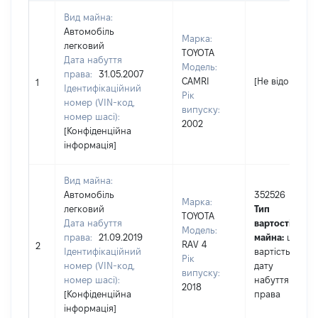
Вид майна:
Автомобіль
Марка:
легковий
TOYOTA
Дата набуття
Модель:
права:
31.05.2007
CAMRI
[Не відомо]
1
Ідентифікаційний
Рік
номер (VIN-код,
випуску:
номер шасі):
2002
[Конфіденційна
інформація]
Вид майна:
Автомобіль
352526
Марка:
легковий
Тип
TOYOTA
Дата набуття
вартості
Модель:
права:
21.09.2019
майна:
це
RAV 4
2
Ідентифікаційний
вартість на
Рік
номер (VIN-код,
дату
випуску:
номер шасі):
набуття
2018
[Конфіденційна
права
інформація]