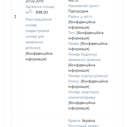
Місто
20.02.2015
Тип
Населений пункт:
Загальна площа
варт
2
Підгородне
(м
):
898,00
обʼє
2
Район у місті:
варт
Реєстраційний
[Конфіденційна
дату
номер
інформація]
набу
(кадастровий
Тип:
[Конфіденційна
пра
номер для
інформація]
земельної
Назва:
[Конфіденційна
ділянки):
інформація]
[Конфіденційна
Номер будинку/
інформація]
земельної ділянки:
[Конфіденційна
інформація]
Номер корпусу/секції/
блоку:
[Конфіденційна
інформація]
Номер квартири/
кімнати/гаражу:
[Конфіденційна
інформація]
Країна:
Україна
Поштовий індекс: