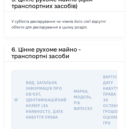
транспортних засобів)
У суб'єкта декларування чи членів його сім'ї відсутні
об'єкти для декларування в цьому розділі.
6. Цінне рухоме майно -
транспортні засоби
ВАРТІСТЬ Н
ВИД, ЗАГАЛЬНА
ДАТУ
ІНФОРМАЦІЯ ПРО
НАБУТТЯ
МАРКА,
ОБʼЄКТ,
ПРАВА АБО
МОДЕЛЬ,
№
ІДЕНТИФІКАЦІЙНИЙ
ЗА
РІК
НОМЕР (ЗА
ОСТАННЬО
ВИПУСКУ
НАЯВНОСТІ), ДАТА
ГРОШОВОЮ
НАБУТТЯ ПРАВА
ОЦІНКОЮ,
ГРН