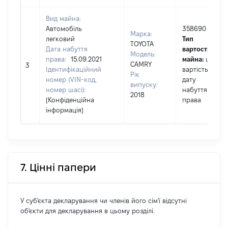
Вид майна:
Автомобіль
358690
Марка:
легковий
Тип
TOYOTA
Дата набуття
вартості
Модель:
права:
15.09.2021
майна:
це
CAMRY
3
Ідентифікаційний
вартість на
Рік
номер (VIN-код,
дату
випуску:
номер шасі):
набуття
2018
[Конфіденційна
права
інформація]
7. Цінні папери
У суб'єкта декларування чи членів його сім'ї відсутні
об'єкти для декларування в цьому розділі.