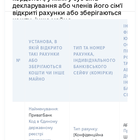
декларування або членів його сім'ї
відкриті рахунки або зберігаються
кошти, інше майно
ІНФОР
ФІЗИЧН
ЮРИДИ
УСТАНОВА, В
ОСОБУ,
ЯКІЙ ВІДКРИТО
ТИП ТА НОМЕР
ПРАВО
ТАКІ РАХУНКИ
РАХУНКА,
РОЗПО
№
АБО
ІНДИВІДУАЛЬНОГО
ТАКИМ
ЗБЕРІГАЮТЬСЯ
БАНКІВСЬКОГО
АБО М
КОШТИ ЧИ ІНШЕ
СЕЙФУ (КОМІРКИ)
ДО
МАЙНО
ІНДИВ
БАНКІ
СЕЙФУ 
Найменування:
ПриватБанк
Код в Єдиному
дружин
державному
Тип рахунку:
Прізвищ
реєстрі
[Конфіденційна
Шофаре