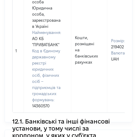
особа
Юридична
особа,
зареєстрована
в Україні
Найменування:
Кошти,
АО КБ
Розмір:
розміщені
"ПРИВАТБАНК"
219402
на
1
Код в Єдиному
Валюта:
банківських
державному
UAH
рахунках
реєстрі
юридичних
осіб, фізичних
осіб –
підприємців та
громадських
формувань:
14360570
12.1. Банківські та інші фінансові
установи, у тому числі за
кордоном, у яких у суб'єкта