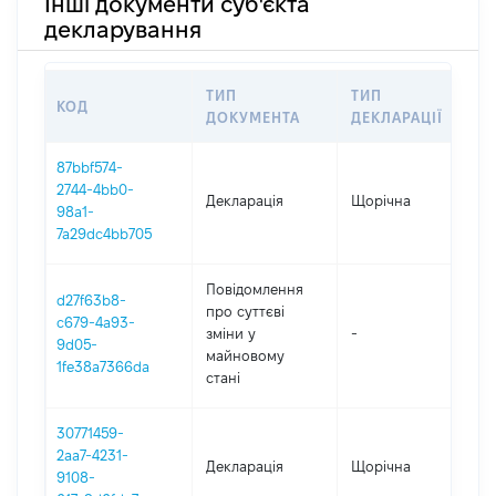
Інші документи суб'єкта
декларування
ТИП
ТИП
КОД
ПЕ
ДОКУМЕНТА
ДЕКЛАРАЦІЇ
87bbf574-
2744-4bb0-
Декларація
Щорічна
202
98a1-
7a29dc4bb705
Повідомлення
d27f63b8-
про суттєві
c679-4a93-
зміни y
-
202
9d05-
майновому
1fe38a7366da
стані
30771459-
2aa7-4231-
Декларація
Щорічна
202
9108-