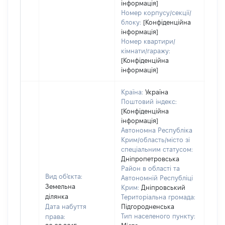
інформація]
Номер корпусу/секції/
блоку:
[Конфіденційна
інформація]
Номер квартири/
кімнати/гаражу:
[Конфіденційна
інформація]
Країна:
Україна
Поштовий індекс:
[Конфіденційна
інформація]
Автономна Республіка
Крим/область/місто зі
спеціальним статусом:
Дніпропетровська
Район в області та
Вид об'єкта:
Автономній Республіці
Земельна
Крим:
Дніпровський
ділянка
Територіальна громада:
Дата набуття
Підгородненська
Тип населеного пункту:
права:
1351