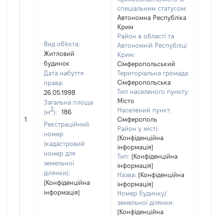
спеціальним статусом:
Автономна Республіка
Крим
Район в області та
Вид об'єкта:
Автономній Республіці
Житловий
Крим:
будинок
Сімферопольський
Дата набуття
Територіальна громада:
Сімферопольська
права:
400
Тип населеного пункту:
26.05.1998
Тип
Місто
Загальна площа
варт
2
Населений пункт:
(м
):
186
обʼє
1
Сімферополь
варт
Реєстраційний
Район у місті:
дату
номер
[Конфіденційна
набу
(кадастровий
інформація]
пра
номер для
Тип:
[Конфіденційна
земельної
інформація]
ділянки):
Назва:
[Конфіденційна
[Конфіденційна
інформація]
інформація]
Номер будинку/
земельної ділянки:
[Конфіденційна