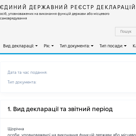
ЄДИНИЙ ДЕРЖАВНИЙ РЕЄСТР ДЕКЛАРАЦІ
осіб, уповноважених на виконання функцій держави або місцевого
самоврядування
Вид декларації:
Рік:
Тип документа:
Тип посади:
К
Дата та час подання:
Тип документа:
1. Вид декларації та звітний період
Щорічна
особи, уповноваженої на виконання функцій держави або місцев