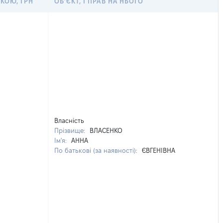
КОЮ, ГРН
ОБ’ЄКТ, І ПРАВ НА НЬОГО
Власність
Прізвище:
ВЛАСЕНКО
Ім'я:
АННА
По батькові (за наявності):
ЄВГЕНІВНА