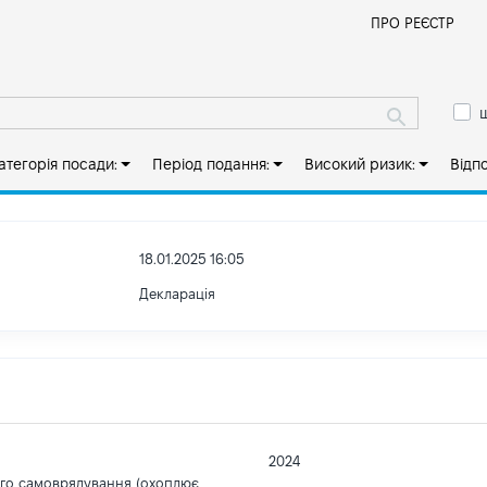
Й
ПРО РЕЄСТР
ш
атегорія посади:
Період подання:
Високий ризик:
Відп
18.01.2025 16:05
Декларація
2024
ого самоврядування (охоплює