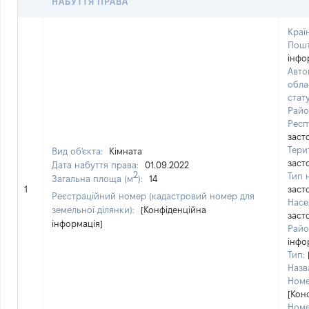
НАБУТТЯ ПРАВА
Краї
Пошт
інфо
Авто
обла
стат
Райо
Респ
заст
Тери
Вид об'єкта:
Кімната
заст
Дата набуття права:
01.09.2022
2
Тип 
Загальна площа (м
):
14
1
заст
Реєстраційний номер (кадастровий номер для
Насе
земельної ділянки):
[Конфіденційна
заст
інформація]
Район
інфо
Тип:
Назв
Номе
[Кон
Номе