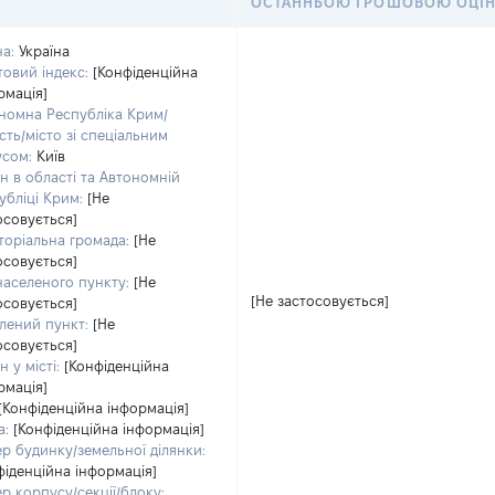
ОСТАННЬОЮ ГРОШОВОЮ ОЦІН
на:
Україна
овий індекс:
[Конфіденційна
рмація]
номна Республіка Крим/
сть/місто зі спеціальним
усом:
Київ
н в області та Автономній
убліці Крим:
[Не
осовується]
торіальна громада:
[Не
осовується]
населеного пункту:
[Не
[Не застосовується]
осовується]
лений пункт:
[Не
осовується]
 у місті:
[Конфіденційна
рмація]
[Конфіденційна інформація]
а:
[Конфіденційна інформація]
р будинку/земельної ділянки:
фіденційна інформація]
р корпусу/секції/блоку: