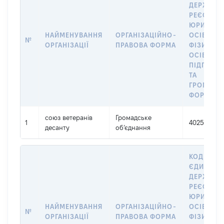
ДЕРЖАВН
РЕЄСТРІ
ЮРИДИЧ
НАЙМЕНУВАННЯ
ОРГАНІЗАЦІЙНО-
ОСІБ,
№
ОРГАНІЗАЦІЇ
ПРАВОВА ФОРМА
ФІЗИЧНИ
ОСІБ –
ПІДПРИЄ
ТА
ГРОМАДС
ФОРМУВА
союз ветеранів
Громадське
1
40255855
десанту
об’єднання
КОД В
ЄДИНОМ
ДЕРЖАВН
РЕЄСТРІ
ЮРИДИЧ
НАЙМЕНУВАННЯ
ОРГАНІЗАЦІЙНО-
ОСІБ,
№
ОРГАНІЗАЦІЇ
ПРАВОВА ФОРМА
ФІЗИЧНИ