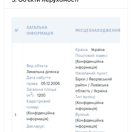
В
ЗАГАЛЬНА
№
МІСЦЕЗНАХОДЖЕННЯ
Н
ІНФОРМАЦІЯ
Н
Країна:
Україна
Поштовий індекс:
[Конфіденційна
Вид об'єкта:
інформація]
Земельна ділянка
Населений пункт:
Дата набуття
Бірки / Яворівський
права:
05.12.2006
район / Львівська
Загальна площа
область / Україна
2
(м
):
1200
Тип вулиці:
Кадастровий
[Конфіденційна
номер:
інформація]
[Н
[Конфіденційна
Вулиця:
1
ві
інформація]
[Конфіденційна
Декларує:
інформація]