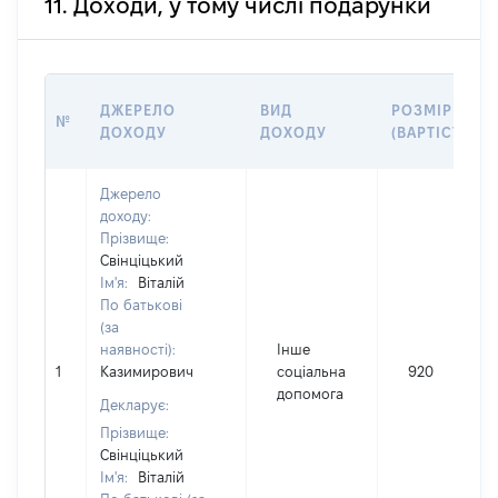
11. Доходи, у тому числі подарунки
ДЖЕРЕЛО
ВИД
РОЗМІР
№
ДОХОДУ
ДОХОДУ
(ВАРТІСТЬ)
Джерело
доходу:
Прізвище:
Свінціцький
Ім'я:
Віталій
По батькові
(за
наявності):
Інше
1
Казимирович
соціальна
920
допомога
Декларує:
Прізвище:
Свінціцький
Ім'я:
Віталій