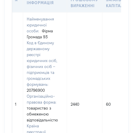
ІНФОРМАЦІЯ
ВИРАЖЕННІ
КАПІТАЛУ
Найменування
юридичної
особи:
Фірма
Громада 93
Код в Єдиному
державному
реєстрі
юридичних осіб,
фізичних осіб –
підприємців та
громадських
формувань:
20796900
Організаційно-
правова форма:
1
2440
60
товариство з
обмеженою
відповідальністю
Країна
реєстрації