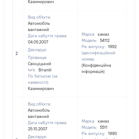
Казимирович
Вид об'єкта:
Автомобіль
вантажний
Марка:
камаз
Дата набуття права:
Модель:
54112
04.05.2007
Рік випуску:
1992
Декларує:
Ідентифікаційний
2
[Не 
Прізвище:
номер:
Свінціцький
[Конфіденційна
Ім'я:
Віталій
інформація]
По батькові (за
наявності):
Казимирович
Вид об'єкта:
Автомобіль
вантажний
Марка:
камаз
Дата набуття права:
Модель:
5511
25.10.2007
Рік випуску:
1990
Декларує: