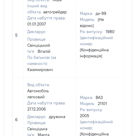
Інший вид
об'єкта:
автогрейдер
Марка:
дз-99
Дата набуття права:
Модель:
[Не
01.01.2007
відомо]
Декларує:
Рік випуску:
1980
5
[Не 
Ідентифікаційний
Прізвище:
номер:
Свінціцький
[Конфіденційна
Ім'я:
Віталій
інформація]
По батькові (за
наявності):
Казимирович
Вид об'єкта:
Автомобіль
легковий
Марка:
ВАЗ
Дата набуття права:
Модель:
21101
27.12.2006
Рік випуску:
2005
Декларує:
дружина
6
[Не 
Ідентифікаційний
Прізвище:
номер:
Свінціцька
[Конфіденційна
Ім'я:
Марта