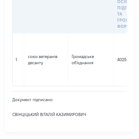
ОСІБ –
ПІДПРИЄ
ТА
ГРОМАДС
ФОРМУВА
союз ветеранів
Громадське
1
40255855
десанту
об’єднання
Документ підписано:
СВІНЦІЦЬКИЙ ВІТАЛІЙ КАЗИМИРОВИЧ