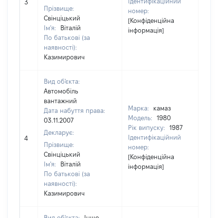
Ідентифікаційний
3
[Не 
Прізвище:
номер:
Свінціцький
[Конфіденційна
Ім'я:
Віталій
інформація]
По батькові (за
наявності):
Казимирович
Вид об'єкта:
Автомобіль
вантажний
Марка:
камаз
Дата набуття права:
Модель:
1980
03.11.2007
Рік випуску:
1987
Декларує:
Ідентифікаційний
4
[Не 
Прізвище:
номер:
Свінціцький
[Конфіденційна
Ім'я:
Віталій
інформація]
По батькові (за
наявності):
Казимирович
Вид об'єкта:
Інше