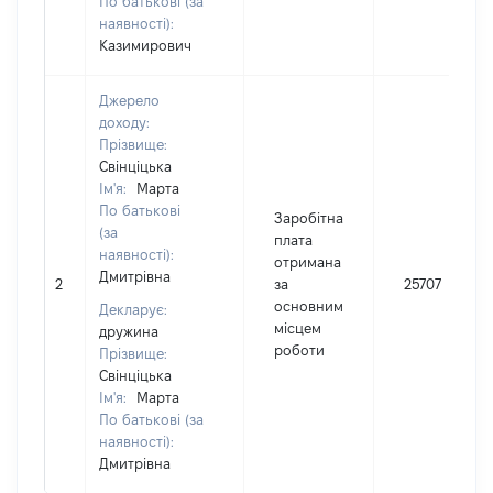
По батькові (за
наявності):
Казимирович
Джерело
доходу:
Прізвище:
Свінціцька
Ім'я:
Марта
По батькові
Заробітна
(за
плата
наявності):
отримана
Дмитрівна
2
за
25707
основним
Декларує:
місцем
дружина
роботи
Прізвище:
Свінціцька
Ім'я:
Марта
По батькові (за
наявності):
Дмитрівна