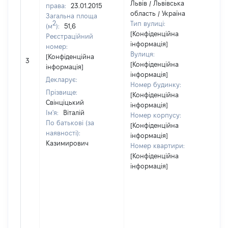
Львів / Львівська
права:
23.01.2015
область / Україна
Загальна площа
2
Тип вулиці:
(м
):
51,6
[Конфіденційна
Реєстраційний
інформація]
номер:
Вулиця:
[Н
[Конфіденційна
3
[Конфіденційна
ві
інформація]
інформація]
Декларує:
Номер будинку:
Прізвище:
[Конфіденційна
Свінціцький
інформація]
Ім'я:
Віталій
Номер корпусу:
По батькові (за
[Конфіденційна
наявності):
інформація]
Казимирович
Номер квартири:
[Конфіденційна
інформація]