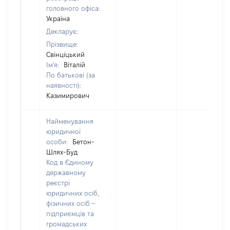
головного офіса:
Україна
Декларує:
Прізвище:
Свінціцький
Ім'я:
Віталій
По батькові (за
наявності):
Казимирович
Найменування
юридичної
особи:
Бетон-
Шлях-Буд
Код в Єдиному
державному
реєстрі
юридичних осіб,
фізичних осіб –
підприємців та
громадських