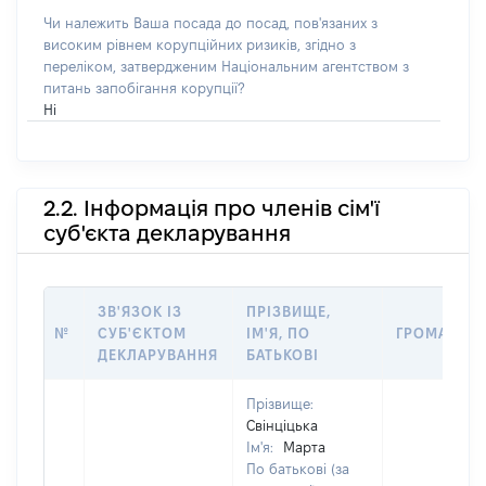
Чи належить Ваша посада до посад, пов'язаних з
високим рівнем корупційних ризиків, згідно з
переліком, затвердженим Національним агентством з
питань запобігання корупції?
Ні
2.2. Інформація про членів сім'ї
суб'єкта декларування
ЗВ'ЯЗОК ІЗ
ПРІЗВИЩЕ,
№
СУБ'ЄКТОМ
ІМ'Я, ПО
ГРОМАДЯН
ДЕКЛАРУВАННЯ
БАТЬКОВІ
Прізвище:
Свінціцька
Ім'я:
Марта
По батькові (за