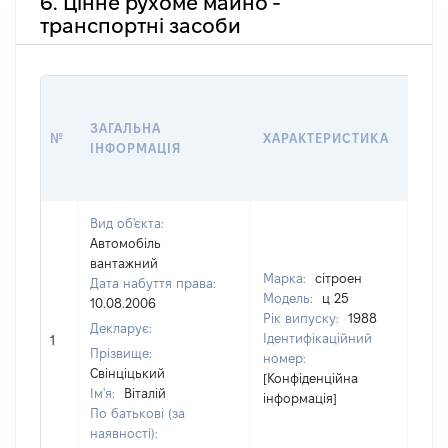
6. Цінне рухоме майно -
транспортні засоби
ВАР
ДАТ
ЗАГАЛЬНА
№
ХАРАКТЕРИСТИКА
У В
ІНФОРМАЦІЯ
ВОЛ
КО
Вид об'єкта:
Автомобіль
вантажний
Марка:
сітроен
Дата набуття права:
Модель:
ц 25
10.08.2006
Рік випуску:
1988
Декларує:
Ідентифікаційний
1
[Не 
Прізвище:
номер:
Свінціцький
[Конфіденційна
Ім'я:
Віталій
інформація]
По батькові (за
наявності):