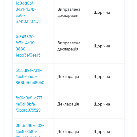
1d9dd6bf-
84a1-437b-
Виправлена
Щорічна
201
a30f-
декларація
374103207c72
7c343360-
fe3c-4e09-
Виправлена
Щорічна
201
9886-
декларація
1ebd3ef3ea15
e152df91-731f-
4ec0-bad5-
Декларація
Щорічна
201
866b9bb46050
fb01c0e9-d777-
4e9d-8bfa-
Декларація
Щорічна
201
f3bdfc075529
08f3c516-ef02-
45c9-858b-
Декларація
Щорічна
201