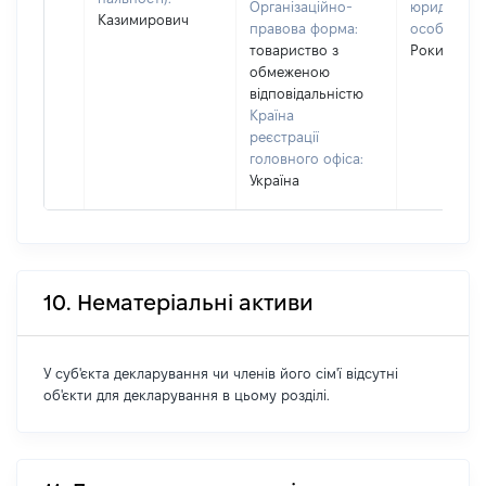
Організаційно-
юридичної
Казимирович
правова форма:
особи:
се
товариство з
Рокитно
обмеженою
відповідальністю
Країна
реєстрації
головного офіса:
Україна
10. Нематеріальні активи
У суб'єкта декларування чи членів його сім'ї відсутні
об'єкти для декларування в цьому розділі.