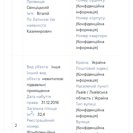
Номер будинку:
Прізвище:
[Конфіденційна
Свінціцький
інформація]
Ім'я:
Віталій
Номер корпусу:
По батькові (за
[Конфіденційна
наявності):
інформація]
Казимирович
Номер квартири:
[Конфіденційна
інформація]
Країна:
Україна
Вид об'єкта:
Інше
Поштовий індекс:
Інший вид
[Конфіденційна
об'єкта:
нежитилові
інформація]
підвавльні
Населений пункт:
приміщення
Львів / Львівська
Дата набуття
область / Україна
права:
31.12.2016
Тип вулиці:
Загальна площа
[Конфіденційна
2
(м
):
32,4
інформація]
Реєстраційний
Вулиця:
2
8
номер:
[Конфіденційна
[Конфіденційна