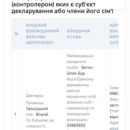
(контролером) яких є суб’єкт
декларування або члени його сім’ї
КІНЦЕВИЙ
АДРЕСА Т
БЕНЕФІЦІАРНИЙ
ЮРИДИЧНА
КОНТАКТ
№
ВЛАСНИК
ОСОБА
ЮРИДИЧН
(КОНТРОЛЕР)
ОСОБИ
Найменування
юридичної
особи:
Бетон-
Шлях-Буд
Код в Єдиному
державному
Телефон:
реєстрі
096096096
Декларує:
юридичних осіб,
Факс:
[Не
фізичних осіб –
Прізвище:
застосовує
підприємців та
Свінціцький
Email:
[Не
громадських
1
Ім'я:
Віталій
відомо]
формувань:
По батькові (за
Адреса
33963933
наявності):
юридичної