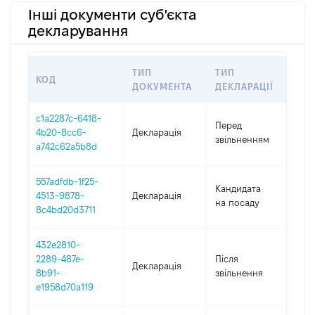
Інші документи суб'єкта
декларування
ТИП
ТИП
КОД
ПЕ
ДОКУМЕНТА
ДЕКЛАРАЦІЇ
c1a2287c-6418-
01.
Перед
4b20-8cc6-
Декларація
-
звільненням
a742c62a5b8d
04.
557adfdb-1f25-
Кандидата
4513-9878-
Декларація
20
на посаду
8c4bd20d3711
432e2810-
2289-487e-
Після
Декларація
20
8b91-
звільнення
e1958d70a119