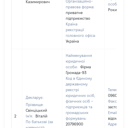
Організаційно-
Казимирович
особи:
се
правова форма:
Рокитно
приватне
підприємство
Країна
реєстрації
головного офіса:
Україна
Найменування
юридичної
особи:
Фірма
Громада-93
Код в Єдиному
державному
реєстрі
Телефон:
юридичних осіб,
096096096
Декларує:
фізичних осіб –
Факс:
[Не
Прізвище:
підприємців та
застосовує
Свінціцький
громадських
Email:
[Не
2
Ім'я:
Віталій
формувань:
відомо]
По батькові (за
20796900
Адреса
наявності):