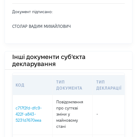
Документ підписано:
СТОЛАР ВАДИМ МИХАЙЛОВИЧ
Інші документи суб'єкта
декларування
ТИП
ТИП
КОД
ПЕ
ДОКУМЕНТА
ДЕКЛАРАЦІЇ
Повідомлення
c717f2fd-dfc9-
про суттєві
422f-a843-
зміни y
-
202
5231d7670eea
майновому
стані