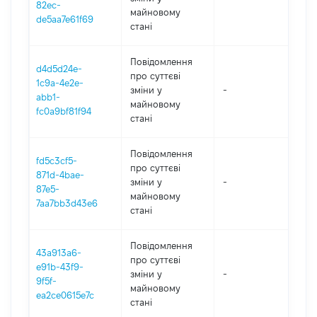
82ec-
майновому
de5aa7e61f69
стані
Повідомлення
d4d5d24e-
про суттєві
1c9a-4e2e-
зміни y
-
202
abb1-
майновому
fc0a9bf81f94
стані
Повідомлення
fd5c3cf5-
про суттєві
871d-4bae-
зміни y
-
202
87e5-
майновому
7aa7bb3d43e6
стані
Повідомлення
43a913a6-
про суттєві
e91b-43f9-
зміни y
-
202
9f5f-
майновому
ea2ce0615e7c
стані