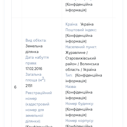
[Конфіденційна
інформація]
Країна:
Україна
Поштовий індекс:
[Конфіденційна
Вид об'єкта:
інформація]
Земельна
Населений пункт:
ділянка
Журавлине /
Дата набуття
Старовижівський
права:
район / Волинська
17.02.2016
область / Україна
Загальна
Тип:
[Конфіденційна
2
площа (м
):
інформація]
[Не
2151
Назва:
6
засто
[Конфіденційна
Реєстраційний
інформація]
номер
Номер будинку:
(кадастровий
[Конфіденційна
номер для
інформація]
земельної
Номер корпусу:
ділянки):
[Конфіденційна
[Конфіденційна