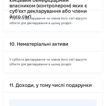
кінцевим бенефіціарним
власником (контролером) яких є
суб’єкт декларування або члени
його сім'ї
У суб'єкта декларування чи членів його сім'ї відсутні
об'єкти для декларування в цьому розділі.
10. Нематеріальні активи
У суб'єкта декларування чи членів його сім'ї відсутні
об'єкти для декларування в цьому розділі.
11. Доходи, у тому числі подарунки