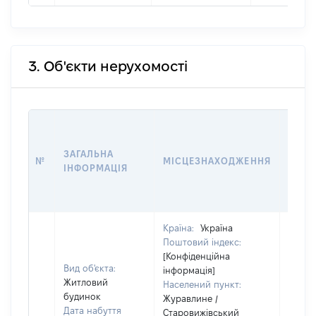
3. Об'єкти нерухомості
ВАРТ
ДАТУ
ЗАГАЛЬНА
ПРАВ
№
МІСЦЕЗНАХОДЖЕННЯ
ІНФОРМАЦІЯ
ОСТ
ГРО
ОЦІ
Країна:
Україна
Поштовий індекс:
[Конфіденційна
Вид об'єкта:
інформація]
Житловий
Населений пункт:
будинок
Журавлине /
Дата набуття
Старовижівський