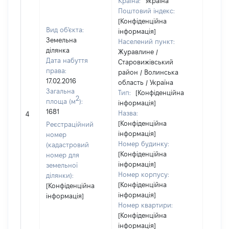
Країна:
Україна
Поштовий індекс:
[Конфіденційна
Вид об'єкта:
інформація]
Земельна
Населений пункт:
ділянка
Журавлине /
Дата набуття
Старовижівський
права:
район / Волинська
17.02.2016
область / Україна
Загальна
Тип:
[Конфіденційна
2
площа (м
):
інформація]
[Не
1681
Назва:
4
засто
[Конфіденційна
Реєстраційний
інформація]
номер
Номер будинку:
(кадастровий
[Конфіденційна
номер для
інформація]
земельної
Номер корпусу:
ділянки):
[Конфіденційна
[Конфіденційна
інформація]
інформація]
Номер квартири:
[Конфіденційна
інформація]