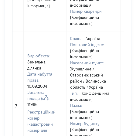
інформація]
інформація]
Номер квартири:
[Конфіденційна
інформація]
Країна:
Україна
Поштовий індекс:
[Конфіденційна
Вид об'єкта:
інформація]
Земельна
Населений пункт:
ділянка
Журавлине /
Дата набуття
Старовижівський
права:
район / Волинська
10.09.2004
область / Україна
Загальна
Тип:
[Конфіденційна
2
площа (м
):
інформація]
[Не
11966
Назва:
7
засто
[Конфіденційна
Реєстраційний
інформація]
номер
Номер будинку:
(кадастровий
[Конфіденційна
номер для
інформація]