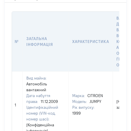
ВАРТІС
ДАТУ Н
ВЛАСН
ВОЛОД
ЗАГАЛЬНА
№
ХАРАКТЕРИСТИКА
КОРИС
ІНФОРМАЦІЯ
АБО З
ОСТА
ГРОШ
ОЦІНК
Вид майна:
Автомобіль
вантажний
Дата набуття
Марка:
CITROEN
права:
11.12.2009
Модель:
JUMPY
[Не
1
Ідентифікаційний
Рік випуску:
застосо
номер (VIN-код,
1999
номер шасі):
[Конфіденційна
інформація]