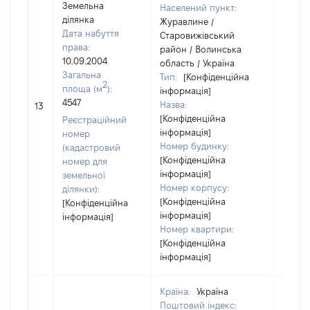
Земельна
Населений пункт:
ділянка
Журавлине /
Дата набуття
Старовижівський
права:
район / Волинська
10.09.2004
область / Україна
Загальна
Тип:
[Конфіденційна
2
площа (м
):
інформація]
[Не
4547
Назва:
13
засто
[Конфіденційна
Реєстраційний
інформація]
номер
Номер будинку:
(кадастровий
[Конфіденційна
номер для
інформація]
земельної
Номер корпусу:
ділянки):
[Конфіденційна
[Конфіденційна
інформація]
інформація]
Номер квартири:
[Конфіденційна
інформація]
Країна:
Україна
Поштовий індекс: