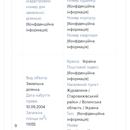
Номер будинку:
(кадастровий
[Конфіденційна
номер для
інформація]
земельної
Номер корпусу:
ділянки):
[Конфіденційна
[Конфіденційна
інформація]
інформація]
Номер квартири:
[Конфіденційна
інформація]
Країна:
Україна
Поштовий індекс:
[Конфіденційна
Вид об'єкта:
інформація]
Земельна
Населений пункт:
ділянка
Журавлине /
Дата набуття
Старовижівський
права:
район / Волинська
10.09.2004
область / Україна
Загальна
Тип:
[Конфіденційна
2
площа (м
):
інформація]
[Не
11055
Назва:
9
засто