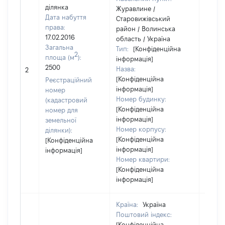
ділянка
Журавлине /
Дата набуття
Старовижівський
права:
район / Волинська
17.02.2016
область / Україна
Загальна
Тип:
[Конфіденційна
2
площа (м
):
інформація]
[Не
2500
Назва:
2
засто
[Конфіденційна
Реєстраційний
інформація]
номер
Номер будинку:
(кадастровий
[Конфіденційна
номер для
інформація]
земельної
Номер корпусу:
ділянки):
[Конфіденційна
[Конфіденційна
інформація]
інформація]
Номер квартири:
[Конфіденційна
інформація]
Країна:
Україна
Поштовий індекс:
[Конфіденційна