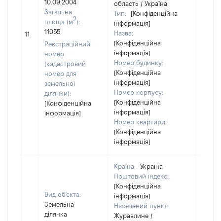
10.09.2004
область / Україна
Загальна
Тип:
[Конфіденційна
2
площа (м
):
інформація]
[Не
11055
Назва:
11
засто
[Конфіденційна
Реєстраційний
інформація]
номер
Номер будинку:
(кадастровий
[Конфіденційна
номер для
інформація]
земельної
Номер корпусу:
ділянки):
[Конфіденційна
[Конфіденційна
інформація]
інформація]
Номер квартири:
[Конфіденційна
інформація]
Країна:
Україна
Поштовий індекс:
[Конфіденційна
Вид об'єкта:
інформація]
Земельна
Населений пункт:
ділянка
Журавлине /