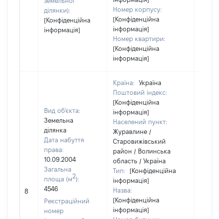
земельної
Номер корпусу:
ділянки):
[Конфіденційна
[Конфіденційна
інформація]
інформація]
Номер квартири:
[Конфіденційна
інформація]
Країна:
Україна
Поштовий індекс:
[Конфіденційна
Вид об'єкта:
інформація]
Земельна
Населений пункт:
ділянка
Журавлине /
Дата набуття
Старовижівський
права:
район / Волинська
10.09.2004
область / Україна
Загальна
Тип:
[Конфіденційна
2
площа (м
):
інформація]
[Не
4546
Назва:
8
засто
[Конфіденційна
Реєстраційний
інформація]
номер