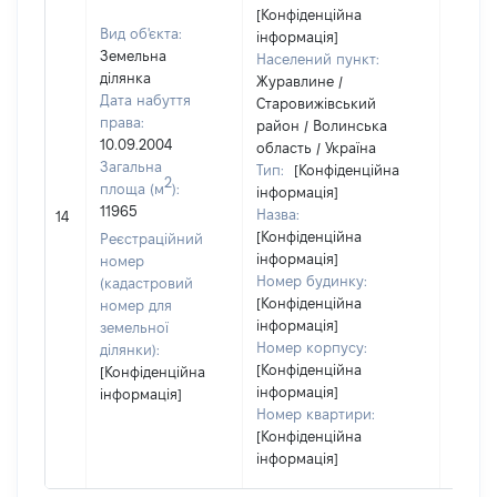
[Конфіденційна
Вид об'єкта:
інформація]
Земельна
Населений пункт:
ділянка
Журавлине /
Дата набуття
Старовижівський
права:
район / Волинська
10.09.2004
область / Україна
Загальна
Тип:
[Конфіденційна
2
площа (м
):
інформація]
[Не
11965
Назва:
14
засто
[Конфіденційна
Реєстраційний
інформація]
номер
Номер будинку:
(кадастровий
[Конфіденційна
номер для
інформація]
земельної
Номер корпусу:
ділянки):
[Конфіденційна
[Конфіденційна
інформація]
інформація]
Номер квартири:
[Конфіденційна
інформація]