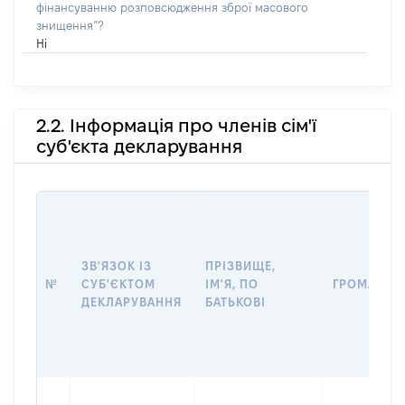
фінансуванню розповсюдження зброї масового
знищення”?
Ні
2.2. Інформація про членів сім'ї
суб'єкта декларування
ЗВ'ЯЗОК ІЗ
ПРІЗВИЩЕ,
№
СУБ'ЄКТОМ
ІМ'Я, ПО
ГРОМАДЯН
ДЕКЛАРУВАННЯ
БАТЬКОВІ