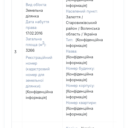
Вид об'єкта:
інформація]
Земельна
Населений пункт:
ділянка
Залюття /
Дата набуття
Старовижівський
права:
район / Волинська
17.02.2016
область / Україна
Загальна
Тип:
[Конфіденційна
2
площа (м
):
інформація]
[Не
3266
Назва:
3
засто
[Конфіденційна
Реєстраційний
інформація]
номер
Номер будинку:
(кадастровий
[Конфіденційна
номер для
інформація]
земельної
Номер корпусу:
ділянки):
[Конфіденційна
[Конфіденційна
інформація]
інформація]
Номер квартири:
[Конфіденційна
інформація]