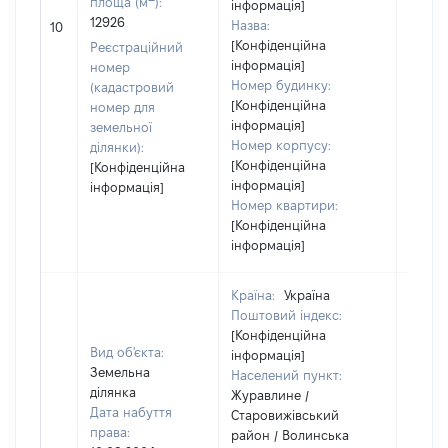
площа (м
):
інформація]
[Не
12926
Назва:
10
засто
[Конфіденційна
Реєстраційний
інформація]
номер
Номер будинку:
(кадастровий
[Конфіденційна
номер для
інформація]
земельної
Номер корпусу:
ділянки):
[Конфіденційна
[Конфіденційна
інформація]
інформація]
Номер квартири:
[Конфіденційна
інформація]
Країна:
Україна
Поштовий індекс:
[Конфіденційна
Вид об'єкта:
інформація]
Земельна
Населений пункт:
ділянка
Журавлине /
Дата набуття
Старовижівський
права:
район / Волинська