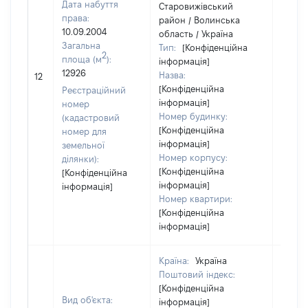
Дата набуття
Старовижівський
права:
район / Волинська
10.09.2004
область / Україна
Загальна
Тип:
[Конфіденційна
2
площа (м
):
інформація]
[Не
12926
Назва:
12
засто
[Конфіденційна
Реєстраційний
інформація]
номер
Номер будинку:
(кадастровий
[Конфіденційна
номер для
інформація]
земельної
Номер корпусу:
ділянки):
[Конфіденційна
[Конфіденційна
інформація]
інформація]
Номер квартири:
[Конфіденційна
інформація]
Країна:
Україна
Поштовий індекс:
[Конфіденційна
Вид об'єкта:
інформація]