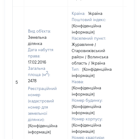
Країна:
Україна
Поштовий індекс:
[Конфіденційна
Вид об'єкта:
інформація]
Земельна
Населений пункт:
ділянка
Журавлине /
Дата набуття
Старовижівський
права:
район / Волинська
17.02.2016
область / Україна
Загальна
Тип:
[Конфіденційна
2
площа (м
):
інформація]
[Не
2478
Назва:
5
засто
[Конфіденційна
Реєстраційний
інформація]
номер
Номер будинку:
(кадастровий
[Конфіденційна
номер для
інформація]
земельної
Номер корпусу:
ділянки):
[Конфіденційна
[Конфіденційна
інформація]
інформація]
Номер квартири: