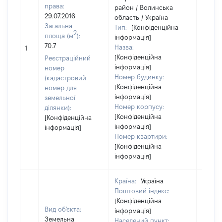
права:
район / Волинська
29.07.2016
область / Україна
Загальна
Тип:
[Конфіденційна
2
площа (м
):
інформація]
[Не
70.7
Назва:
1
засто
[Конфіденційна
Реєстраційний
інформація]
номер
Номер будинку:
(кадастровий
[Конфіденційна
номер для
інформація]
земельної
Номер корпусу:
ділянки):
[Конфіденційна
[Конфіденційна
інформація]
інформація]
Номер квартири:
[Конфіденційна
інформація]
Країна:
Україна
Поштовий індекс:
[Конфіденційна
Вид об'єкта:
інформація]
Земельна
Населений пункт: