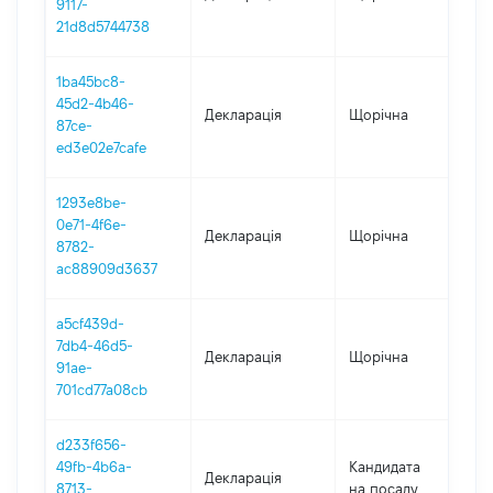
9117-
21d8d5744738
1ba45bc8-
45d2-4b46-
Декларація
Щорічна
202
87ce-
ed3e02e7cafe
1293e8be-
0e71-4f6e-
Декларація
Щорічна
202
8782-
ac88909d3637
a5cf439d-
7db4-46d5-
Декларація
Щорічна
20
91ae-
701cd77a08cb
d233f656-
49fb-4b6a-
Кандидата
Декларація
20
8713-
на посаду