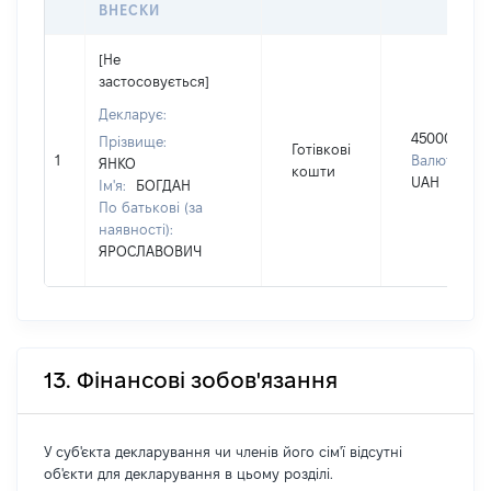
ВНЕСКИ
[Не
застосовується]
Декларує:
450000
Прізвище:
Готівкові
1
Валюта:
ЯНКО
кошти
UAH
Ім'я:
БОГДАН
По батькові (за
наявності):
ЯРОСЛАВОВИЧ
13. Фінансові зобов'язання
У суб'єкта декларування чи членів його сім'ї відсутні
об'єкти для декларування в цьому розділі.