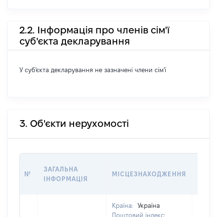
2.2. Інформація про членів сім'ї
суб'єкта декларування
У суб'єкта декларування не зазначені члени сім'ї
3. Об'єкти нерухомості
ВАРТ
ЗАГАЛЬНА
№
МІСЦЕЗНАХОДЖЕННЯ
НА Д
ІНФОРМАЦІЯ
НАБУ
Країна:
Україна
Поштовий індекс: