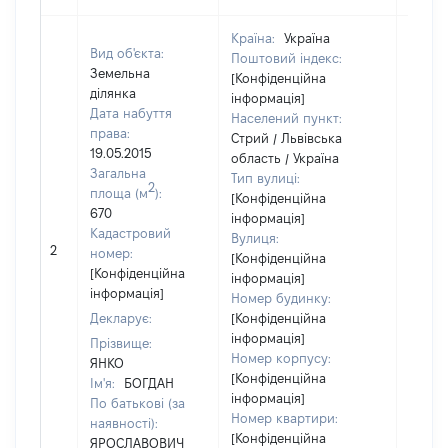
Країна:
Україна
Вид об'єкта:
Поштовий індекс:
Земельна
[Конфіденційна
ділянка
інформація]
Дата набуття
Населений пункт:
права:
Стрий / Львівська
19.05.2015
область / Україна
Загальна
Тип вулиці:
2
площа (м
):
[Конфіденційна
670
інформація]
Кадастровий
Вулиця:
2
16105
номер:
[Конфіденційна
[Конфіденційна
інформація]
інформація]
Номер будинку:
Декларує:
[Конфіденційна
інформація]
Прізвище:
Номер корпусу:
ЯНКО
[Конфіденційна
Ім'я:
БОГДАН
інформація]
По батькові (за
Номер квартири:
наявності):
[Конфіденційна
ЯРОСЛАВОВИЧ