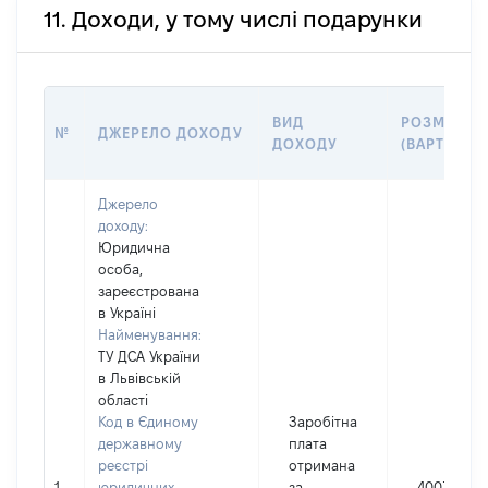
11. Доходи, у тому числі подарунки
ВИД
РОЗМІР
№
ДЖЕРЕЛО ДОХОДУ
ДОХОДУ
(ВАРТІСТЬ)
Джерело
доходу:
Юридична
особа,
зареєстрована
в Україні
Найменування:
ТУ ДСА України
в Львiвській
областi
Код в Єдиному
Заробітна
державному
плата
реєстрі
отримана
1
юридичних
за
400331