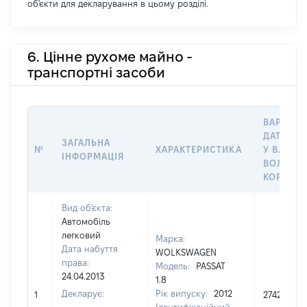
об'єкти для декларування в цьому розділі.
6. Цінне рухоме майно -
транспортні засоби
ВАРТІСТ
ДАТУ НА
ЗАГАЛЬНА
№
ХАРАКТЕРИСТИКА
У ВЛАСН
ІНФОРМАЦІЯ
ВОЛОДІН
КОРИСТ
Вид об'єкта:
Автомобіль
легковий
Марка:
Дата набуття
WOLKSWAGEN
права:
Модель:
PASSAT
24.04.2013
1.8
Декларує:
Рік випуску:
2012
1
274200