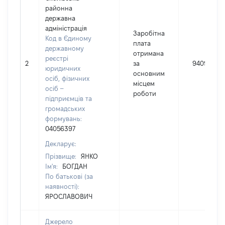
районна
державна
адміністрація
Заробітна
Код в Єдиному
плата
державному
отримана
реєстрі
2
за
94095
юридичних
основним
осіб, фізичних
місцем
осіб –
роботи
підприємців та
громадських
формувань:
04056397
Декларує:
Прізвище:
ЯНКО
Ім'я:
БОГДАН
По батькові (за
наявності):
ЯРОСЛАВОВИЧ
Джерело