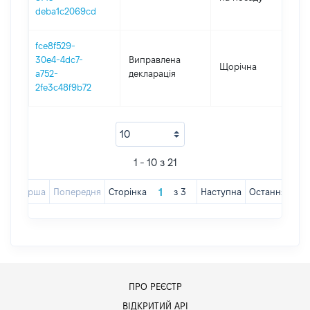
deba1c2069cd
fce8f529-
30e4-4dc7-
Виправлена
Щорічна
201
a752-
декларація
2fe3c48f9b72
1 - 10 з 21
Перша
Попередня
Сторінка
з
3
Наступна
Остання
ПРО РЕЄСТР
ВІДКРИТИЙ АРІ