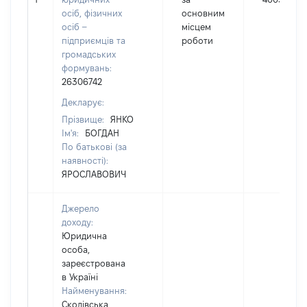
осіб, фізичних
основним
осіб –
місцем
підприємців та
роботи
громадських
формувань:
26306742
Декларує:
Прізвище:
ЯНКО
Ім'я:
БОГДАН
По батькові (за
наявності):
ЯРОСЛАВОВИЧ
Джерело
доходу:
Юридична
особа,
зареєстрована
в Україні
Найменування:
Сколівська