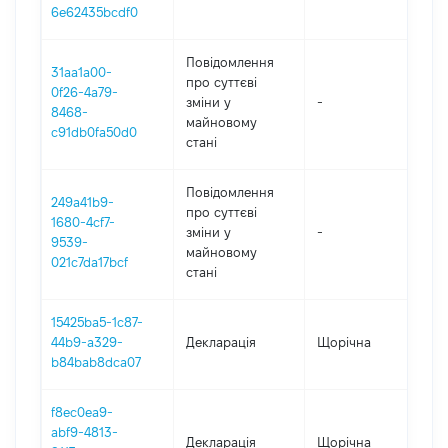
6e62435bcdf0
Повідомлення
31aa1a00-
про суттєві
0f26-4a79-
зміни y
-
202
8468-
майновому
c91db0fa50d0
стані
Повідомлення
249a41b9-
про суттєві
1680-4cf7-
зміни y
-
202
9539-
майновому
021c7da17bcf
стані
15425ba5-1c87-
44b9-a329-
Декларація
Щорічна
202
b84bab8dca07
f8ec0ea9-
abf9-4813-
Декларація
Щорічна
20