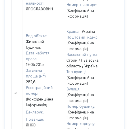
наявності):
Номер квартири:
ЯРОСЛАВОВИЧ
[Конфіденційна
інформація]
Країна:
Україна
Вид об'єкта:
Поштовий індекс:
Житловий
[Конфіденційна
будинок
інформація]
Дата набуття
Населений пункт:
права:
Стрий / Львівська
19.05.2015
область / Україна
Загальна
Тип вулиці:
2
площа (м
):
[Конфіденційна
282,6
інформація]
Реєстраційний
Вулиця:
[Не
5
номер:
[Конфіденційна
відом
[Конфіденційна
інформація]
інформація]
Номер будинку:
Декларує:
[Конфіденційна
інформація]
Прізвище:
Номер корпусу:
ЯНКО