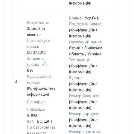
інформація]
Країна:
Україна
Вид об'єкта:
Поштовий індекс:
Земельна
[Конфіденційна
ділянка
інформація]
Дата набуття
Населений пункт:
права:
Стрий / Львівська
06.07.2013
область / Україна
Загальна
Тип вулиці:
2
площа (м
):
[Конфіденційна
697
інформація]
Кадастровий
Вулиця:
3
11730
номер:
[Конфіденційна
[Конфіденційна
інформація]
інформація]
Номер будинку:
Декларує:
[Конфіденційна
інформація]
Прізвище:
Номер корпусу:
ЯНКО
[Конфіденційна
Ім'я:
БОГДАН
інформація]
По батькові (за
Номер квартири:
наявності):