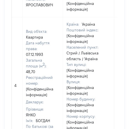
[Конфіденційна
ЯРОСЛАВОВИЧ
інформація]
Країна:
Україна
Поштовий індекс:
Вид об'єкта:
[Конфіденційна
Квартира
інформація]
Дата набуття
Населений пункт:
права:
Стрий / Львівська
07.12.1993
область / Україна
Загальна
2
Тип вулиці:
площа (м
):
[Конфіденційна
48,70
інформація]
Реєстраційний
Вулиця:
номер:
4
97102
[Конфіденційна
[Конфіденційна
інформація]
інформація]
Номер будинку:
Декларує:
[Конфіденційна
Прізвище:
інформація]
ЯНКО
Номер корпусу:
Ім'я:
БОГДАН
[Конфіденційна
По батькові (за
інформація]