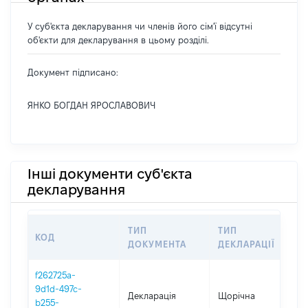
У суб'єкта декларування чи членів його сім'ї відсутні
об'єкти для декларування в цьому розділі.
Документ підписано:
ЯНКО БОГДАН ЯРОСЛАВОВИЧ
Інші документи суб'єкта
декларування
ТИП
ТИП
КОД
ПЕ
ДОКУМЕНТА
ДЕКЛАРАЦІЇ
f262725a-
9d1d-497c-
Декларація
Щорічна
202
b255-