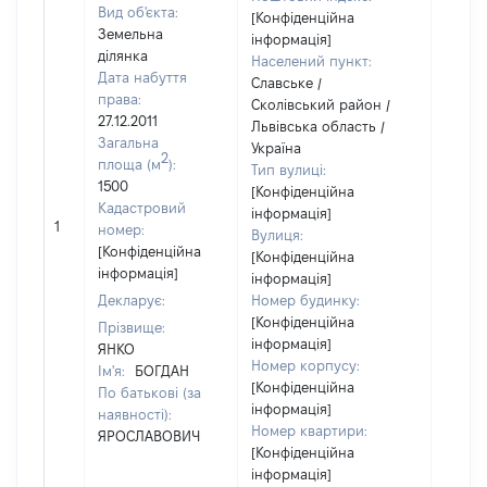
Вид об'єкта:
[Конфіденційна
Земельна
інформація]
ділянка
Населений пункт:
Дата набуття
Славське /
права:
Сколівський район /
27.12.2011
Львівська область /
Загальна
Україна
2
площа (м
):
Тип вулиці:
1500
[Конфіденційна
Кадастровий
інформація]
1
6000
номер:
Вулиця:
[Конфіденційна
[Конфіденційна
інформація]
інформація]
Декларує:
Номер будинку:
[Конфіденційна
Прізвище:
інформація]
ЯНКО
Номер корпусу:
Ім'я:
БОГДАН
[Конфіденційна
По батькові (за
інформація]
наявності):
Номер квартири:
ЯРОСЛАВОВИЧ
[Конфіденційна
інформація]