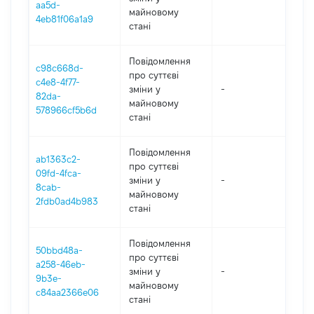
aa5d-
майновому
4eb81f06a1a9
стані
Повідомлення
c98c668d-
про суттєві
c4e8-4f77-
зміни y
-
202
82da-
майновому
578966cf5b6d
стані
Повідомлення
ab1363c2-
про суттєві
09fd-4fca-
зміни y
-
202
8cab-
майновому
2fdb0ad4b983
стані
Повідомлення
50bbd48a-
про суттєві
a258-46eb-
зміни y
-
202
9b3e-
майновому
c84aa2366e06
стані