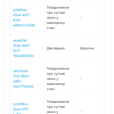
Повідомлення
b254ffbb-
про суттєві
43b4-4913-
зміни y
-
202
83f4-
майновому
e440b0c1e354
стані
eba6b7af-
53a6-4e67-
Декларація
Щорічна
202
8e77-
154a64633fec
Повідомлення
d8e17da8-
про суттєві
77c5-48d3-
зміни y
-
202
a260-
майновому
beacf71b2ab2
стані
Повідомлення
bcbf98cb-
про суттєві
22a4-47f5-
зміни y
-
202