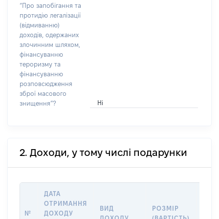
“Про запобігання та
протидію легалізації
(відмиванню)
доходів, одержаних
злочинним шляхом,
фінансуванню
тероризму та
фінансуванню
розповсюдження
зброї масового
Ні
знищення”?
2. Доходи, у тому числі подарунки
ДАТА
ОТРИМАННЯ
ВИД
РОЗМІР
ІНФ
№
ДОХОДУ
ДОХОДУ
(ВАРТІСТЬ)
ПРО