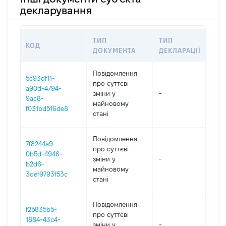
декларування
ТИП
ТИП
КОД
ПЕ
ДОКУМЕНТА
ДЕКЛАРАЦІЇ
Повідомлення
5c93df11-
про суттєві
a90d-4794-
зміни y
-
202
9ac8-
майновому
f031bd516de8
стані
Повідомлення
7f8244a9-
про суттєві
0b5d-4946-
зміни y
-
202
b2d6-
майновому
3def9793f53c
стані
Повідомлення
f25835b5-
про суттєві
1884-43c4-
зміни y
-
202