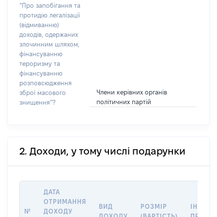
“Про запобігання та
протидію легалізації
(відмиванню)
доходів, одержаних
злочинним шляхом,
фінансуванню
тероризму та
фінансуванню
розповсюдження
Члени керівних органів
зброї масового
політичних партій
знищення”?
2. Доходи, у тому числі подарунки
ДАТА
ОТРИМАННЯ
ВИД
РОЗМІР
ІНФОРМ
№
ДОХОДУ
ДОХОДУ
(ВАРТІСТЬ)
ПРО Д