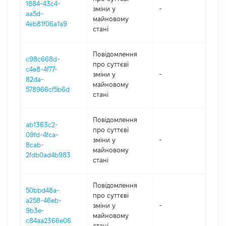
1884-43c4-
зміни y
-
202
aa5d-
майновому
4eb81f06a1a9
стані
Повідомлення
c98c668d-
про суттєві
c4e8-4f77-
зміни y
-
202
82da-
майновому
578966cf5b6d
стані
Повідомлення
ab1363c2-
про суттєві
09fd-4fca-
зміни y
-
202
8cab-
майновому
2fdb0ad4b983
стані
Повідомлення
50bbd48a-
про суттєві
a258-46eb-
зміни y
-
202
9b3e-
майновому
c84aa2366e06
стані