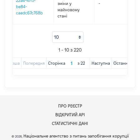
22a4-47f5-
зміни y
-
202
be84-
майновому
caedc67c768b
стані
1 - 10 з 220
Перша
Попередня
Сторінка
з
22
Наступна
Остання
ПРО РЕЄСТР
ВІДКРИТИЙ АРІ
СТАТИСТИЧНІ ДАНІ
Національне агентство з питань запобігання корупції
© 2026,