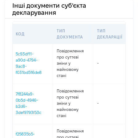
Інші документи суб'єкта
декларування
ТИП
ТИП
КОД
ПЕ
ДОКУМЕНТА
ДЕКЛАРАЦІЇ
Повідомлення
5c93df11-
про суттєві
a90d-4794-
зміни y
-
202
9ac8-
майновому
f031bd516de8
стані
Повідомлення
7f8244a9-
про суттєві
0b5d-4946-
зміни y
-
202
b2d6-
майновому
3def9793f53c
стані
Повідомлення
f25835b5-
про суттєві