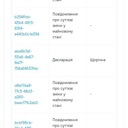
Повідомлення
b254ffbb-
про суттєві
43b4-4913-
зміни y
-
202
83f4-
майновому
e440b0c1e354
стані
eba6b7af-
53a6-4e67-
Декларація
Щорічна
202
8e77-
154a64633fec
Повідомлення
d8e17da8-
про суттєві
77c5-48d3-
зміни y
-
202
a260-
майновому
beacf71b2ab2
стані
Повідомлення
bcbf98cb-
про суттєві