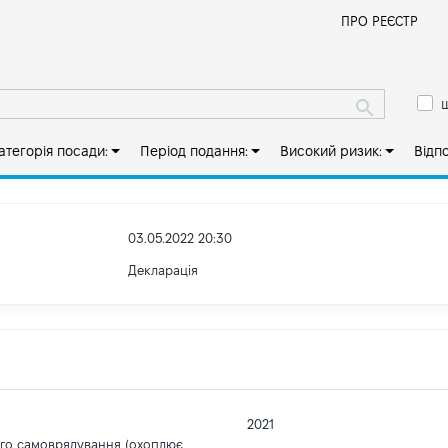
Й
ПРО РЕЄСТР
ш
атегорія посади:
Період подання:
Високий ризик:
Відп
03.05.2022 20:30
Декларація
2021
ого самоврядування (охоплює