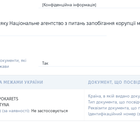
[Конфіденційна інформація]
ку Національне агентство з питань запобігання корупції 
окументи, які
Так
ржави
 ЗА МЕЖАМИ УКРАЇНИ
ДОКУМЕНТ, ЩО ПОСВІ
Країна, в якій видано док
POKARETS
Тип документа, що посвід
TYNA
Реквізити документа, що 
 (за наявності):
Не застосовується
Ідентифікаційний номер (з