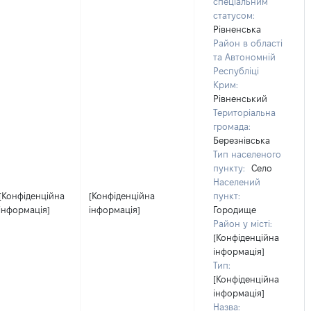
спеціальним
статусом:
Рівненська
Район в області
та Автономній
Республіці
Крим:
Рівненський
Територіальна
громада:
Березнівська
Тип населеного
пункту:
Село
Населений
[Конфіденційна
[Конфіденційна
пункт:
інформація]
інформація]
Городище
Район у місті:
[Конфіденційна
інформація]
Тип:
[Конфіденційна
інформація]
Назва: