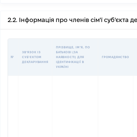
2.2. Інформація про членів сім'ї суб'єкта 
ПРІЗВИЩЕ, ІМʼЯ, ПО
ЗВʼЯЗОК ІЗ
БАТЬКОВІ (ЗА
№
СУБʼЄКТОМ
НАЯВНОСТІ) ДЛЯ
ГРОМАДЯНСТВО
ДЕКЛАРУВАННЯ
ІДЕНТИФІКАЦІЇ В
УКРАЇНІ