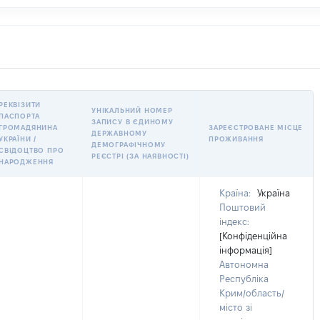
РЕКВІЗИТИ
УНІКАЛЬНИЙ НОМЕР
ПАСПОРТА
ЗАПИСУ В ЄДИНОМУ
ГРОМАДЯНИНА
ЗАРЕЄСТРОВАНЕ МІСЦЕ
ДЕРЖАВНОМУ
УКРАЇНИ /
ПРОЖИВАННЯ
ДЕМОГРАФІЧНОМУ
СВІДОЦТВО ПРО
РЕЄСТРІ (ЗА НАЯВНОСТІ)
НАРОДЖЕННЯ
Країна:
Україна
Поштовий
індекс:
[Конфіденційна
інформація]
Автономна
Республіка
Крим/область/
місто зі