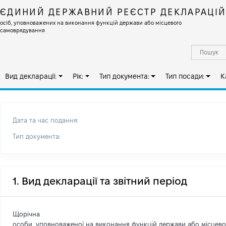
ЄДИНИЙ ДЕРЖАВНИЙ РЕЄСТР ДЕКЛАРАЦІ
осіб, уповноважених на виконання функцій держави або місцевого
самоврядування
Вид декларації:
Рік:
Тип документа:
Тип посади:
К
Дата та час подання:
Тип документа:
1. Вид декларації та звітний період
Щорічна
особи, уповноваженої на виконання функцій держави або місцев