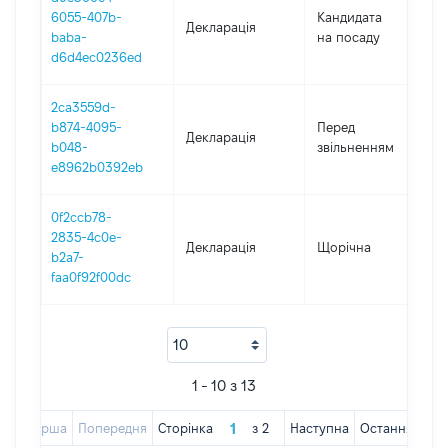
6055-407b-
Кандидата
Декларація
2
baba-
на посаду
d6d4ec0236ed
2ca3559d-
0
b874-4095-
Перед
Декларація
-
b048-
звільненням
2
e8962b0392eb
0f2ccb78-
2835-4c0e-
Декларація
Щорічна
2
b2a7-
faa0f92f00dc
1 - 10 з 13
Перша
Попередня
Сторінка
з
2
Наступна
Остання