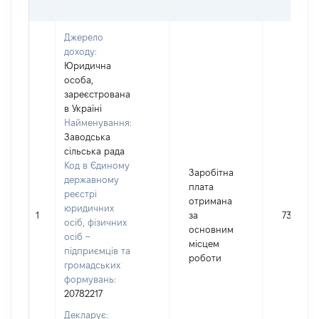
Джерело
доходу:
Юридична
особа,
зареєстрована
в Україні
Найменування:
Заводська
сільська рада
Код в Єдиному
Заробітна
державному
плата
реєстрі
отримана
юридичних
1
за
73100
осіб, фізичних
основним
осіб –
місцем
підприємців та
роботи
громадських
формувань:
20782217
Декларує: