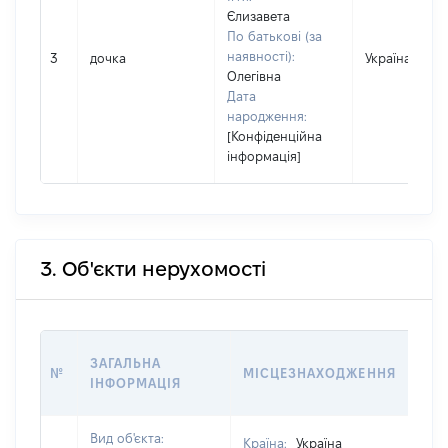
Єлизавета
По батькові (за
наявності):
3
дочка
Україна
Олегівна
Дата
народження:
[Конфіденційна
інформація]
3. Об'єкти нерухомості
ВАР
ЗАГАЛЬНА
№
МІСЦЕЗНАХОДЖЕННЯ
НА 
ІНФОРМАЦІЯ
НАБ
Вид об'єкта:
Країна:
Україна