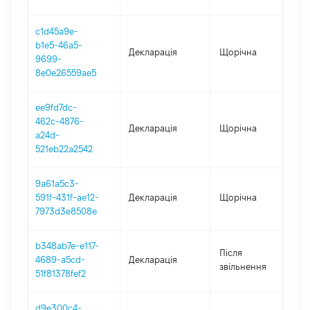
c1d45a9e-
b1e5-46a5-
Декларація
Щорічна
2
9699-
8e0e26559ae5
ee9fd7dc-
462c-4876-
Декларація
Щорічна
2
a24d-
521eb22a2542
9a61a5c3-
591f-431f-ae12-
Декларація
Щорічна
2
7973d3e8508e
b348ab7e-e117-
Після
4689-a5cd-
Декларація
2
звільнення
51f81378fef2
d9e300c4-