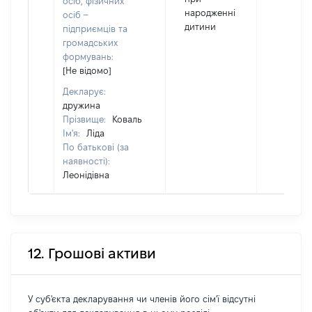
осіб, фізичних
народженні
осіб –
дитини
підприємців та
громадських
формувань:
[Не відомо]
Декларує:
дружина
Прізвище:
Коваль
Ім'я:
Ліда
По батькові (за
наявності):
Леонідівна
12. Грошові активи
У суб'єкта декларування чи членів його сім'ї відсутні