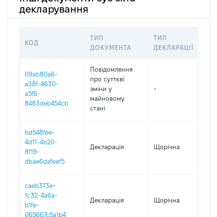
декларування
ТИП
ТИП
КОД
П
ДОКУМЕНТА
ДЕКЛАРАЦІЇ
Повідомлення
09ab80a6-
про суттєві
a38f-4630-
зміни y
-
2
a5f6-
майновому
8483deb454cb
стані
bd548fee-
4d11-4b20-
Декларація
Щорічна
2
8f19-
dbae6dafeef5
caeb373e-
1c32-4a6a-
Декларація
Щорічна
2
b1fe-
065667c5a1b4