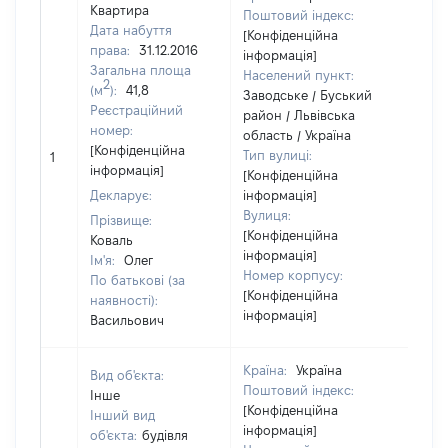
Квартира
Поштовий індекс:
Дата набуття
[Конфіденційна
права:
31.12.2016
інформація]
Загальна площа
Населений пункт:
2
(м
):
41,8
Заводське / Буський
Реєстраційний
район / Львівська
номер:
область / Україна
[Не
[Конфіденційна
Тип вулиці:
1
відо
інформація]
[Конфіденційна
Декларує:
інформація]
Вулиця:
Прізвище:
[Конфіденційна
Коваль
інформація]
Ім'я:
Олег
Номер корпусу:
По батькові (за
[Конфіденційна
наявності):
інформація]
Васильович
Країна:
Україна
Вид об'єкта:
Поштовий індекс:
Інше
[Конфіденційна
Інший вид
інформація]
об'єкта:
будівля