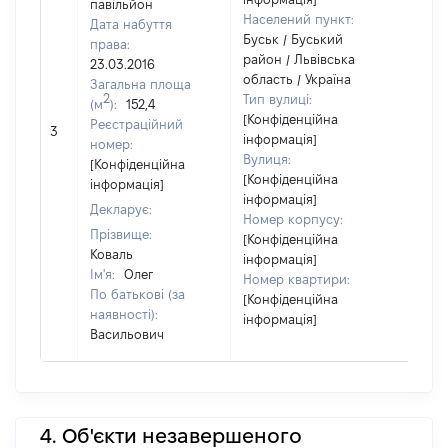
павільйон
Населений пункт:
Дата набуття
Буськ / Буський
права:
район / Львівська
23.03.2016
область / Україна
Загальна площа
2
Тип вулиці:
(м
):
152,4
[Конфіденційна
[Не
Реєстраційний
3
інформація]
відо
номер:
Вулиця:
[Конфіденційна
[Конфіденційна
інформація]
інформація]
Декларує:
Номер корпусу:
Прізвище:
[Конфіденційна
Коваль
інформація]
Ім'я:
Олег
Номер квартири:
По батькові (за
[Конфіденційна
наявності):
інформація]
Васильович
4. Об'єкти незавершеного