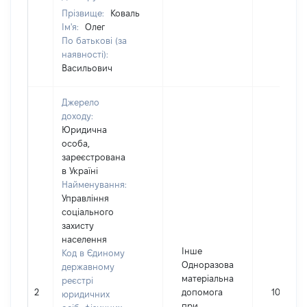
Прізвище:
Коваль
Ім'я:
Олег
По батькові (за
наявності):
Васильович
Джерело
доходу:
Юридична
особа,
зареєстрована
в Україні
Найменування:
Управління
соціального
захисту
населення
Інше
Код в Єдиному
Одноразова
державному
матеріальна
реєстрі
2
допомога
10320
юридичних
при