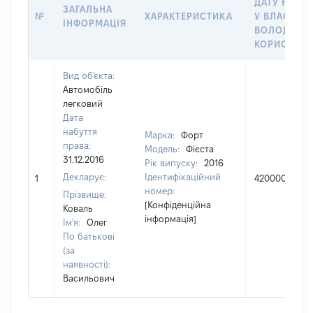
ДАТУ НАБУ
ЗАГАЛЬНА
№
ХАРАКТЕРИСТИКА
У ВЛАСНІСТ
ІНФОРМАЦІЯ
ВОЛОДІННЯ
КОРИСТУВ
Вид об'єкта:
Автомобіль
легковий
Дата
набуття
Марка:
Форт
права:
Модель:
Фієста
31.12.2016
Рік випуску:
2016
Декларує:
Ідентифікаційний
1
420000
номер:
Прізвище:
[Конфіденційна
Коваль
інформація]
Ім'я:
Олег
По батькові
(за
наявності):
Васильович