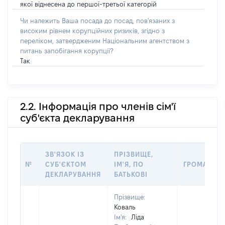
якої віднесена до першої-третьої категорій
Чи належить Ваша посада до посад, пов'язаних з
високим рівнем корупційних ризиків, згідно з
переліком, затвердженим Національним агентством з
питань запобігання корупції?
Так
2.2. Інформація про членів сім'ї
суб'єкта декларування
ЗВ'ЯЗОК ІЗ
ПРІЗВИЩЕ,
№
СУБ'ЄКТОМ
ІМ'Я, ПО
ГРОМАДЯН
ДЕКЛАРУВАННЯ
БАТЬКОВІ
Прізвище:
Коваль
Ім'я:
Ліда