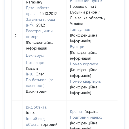
Населений пункт:
магазину
Переволочна /
Дата набуття
Буський район /
права:
15.10.2012
Львівська область /
Загальна площа
2
Україна
(м
):
291,2
Тип вулиці:
Реєстраційний
[Не
[Конфіденційна
2
номер:
відо
інформація]
[Конфіденційна
Вулиця:
інформація]
[Конфіденційна
Декларує:
інформація]
Прізвище:
Номер корпусу:
Коваль
[Конфіденційна
Ім'я:
Олег
інформація]
По батькові (за
Номер квартири:
наявності):
[Конфіденційна
Васильович
інформація]
Вид об'єкта:
Країна:
Україна
Інше
Поштовий індекс:
Інший вид
[Конфіденційна
об'єкта:
торговий
інформація]