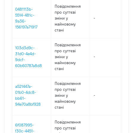
Повідомлення
0481113b-
про суттєві
5514-481c-
зміни y
-
202
9a36-
майновому
156197a71917
стані
Повідомлення
103d3d9c-
про суттєві
31d0-4e4d-
зміни y
-
202
9dcf-
майновому
60b60787a8d8
стані
Повідомлення
a521447a-
про суттєві
01b0-4dc8-
зміни y
-
202
bb61-
майновому
94e70a8bf928
стані
Повідомлення
6f087995-
про суттєві
f30c-4451-