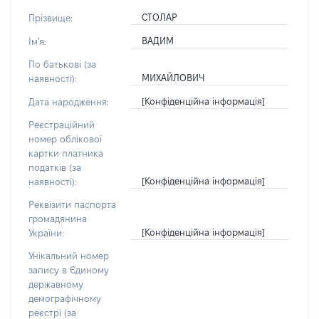
СТОЛАР
Прізвище:
ВАДИМ
Ім'я:
По батькові (за
МИХАЙЛОВИЧ
наявності):
[Конфіденційна інформація]
Дата народження:
Реєстраційний
номер облікової
картки платника
податків (за
[Конфіденційна інформація]
наявності):
Реквізити паспорта
громадянина
[Конфіденційна інформація]
України:
Унікальний номер
запису в Єдиному
державному
демографічному
реєстрі (за