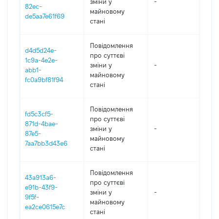
зміни y
-
202
82ec-
майновому
de5aa7e61f69
стані
Повідомлення
d4d5d24e-
про суттєві
1c9a-4e2e-
зміни y
-
202
abb1-
майновому
fc0a9bf81f94
стані
Повідомлення
fd5c3cf5-
про суттєві
871d-4bae-
зміни y
-
202
87e5-
майновому
7aa7bb3d43e6
стані
Повідомлення
43a913a6-
про суттєві
e91b-43f9-
зміни y
-
202
9f5f-
майновому
ea2ce0615e7c
стані