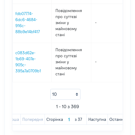
Повідомлення
fdb07774-
про суттєві
6dc6-4684-
зміни y
-
202
916c-
майновому
88b9e14bf417
стані
Повідомлення
c083d62e-
про суттєві
1b69-407e-
зміни y
-
202
905c-
майновому
395a7a0709b1
стані
1 - 10 з 369
Перша
Попередня
Сторінка
з
37
Наступна
Остання