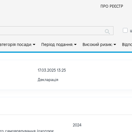
Й
ПРО РЕЄСТР
ш
атегорія посади:
Період подання:
Високий ризик:
Відп
17.03.2025 13:25
Декларація
2024
ого самоврядування (охоплює