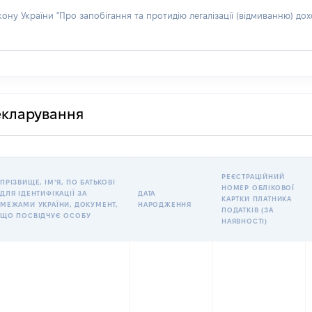
акону України "Про запобігання та протидію легалізації (відмиванню) 
декларування
РЕЄСТРАЦІЙНИЙ
ПРІЗВИЩЕ, ІМʼЯ, ПО БАТЬКОВІ
НОМЕР ОБЛІКОВОЇ
ДЛЯ ІДЕНТИФІКАЦІЇ ЗА
ДАТА
КАРТКИ ПЛАТНИКА
МЕЖАМИ УКРАЇНИ, ДОКУМЕНТ,
НАРОДЖЕННЯ
ПОДАТКІВ (ЗА
ЩО ПОСВІДЧУЄ ОСОБУ
НАЯВНОСТІ)