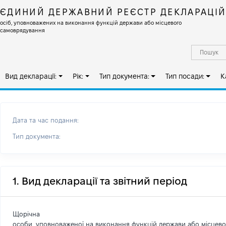
ЄДИНИЙ ДЕРЖАВНИЙ РЕЄСТР ДЕКЛАРАЦІ
осіб, уповноважених на виконання функцій держави або місцевого
самоврядування
Вид декларації:
Рік:
Тип документа:
Тип посади:
К
Дата та час подання:
Тип документа:
1. Вид декларації та звітний період
Щорічна
особи, уповноваженої на виконання функцій держави або місцев