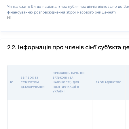
Чи належите Ви до національних публічних діячів відповідно до З
фінансуванню розповсюдження зброї масового знищення"?
Ні
2.2. Інформація про членів сім'ї суб'єкта 
ПРІЗВИЩЕ, ІМʼЯ, ПО
ЗВʼЯЗОК ІЗ
БАТЬКОВІ (ЗА
№
СУБʼЄКТОМ
НАЯВНОСТІ) ДЛЯ
ГРОМАДЯНСТВО
ДЕКЛАРУВАННЯ
ІДЕНТИФІКАЦІЇ В
УКРАЇНІ