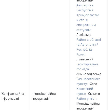
інформація]
Автономна
Республіка
Крим/область/
місто зі
спеціальним
статусом:
Львівська
Район в області
та Автономній
Республіці
Крим:
Львівський
Територіальна
громада:
Зимноводівська
Тип населеного
пункту:
Село
Населений
[Конфіденційна
[Конфіденційна
пункт:
Скнилів
інформація]
інформація]
Район у місті:
[Конфіденційна
інформація]