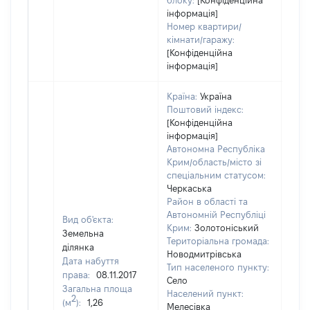
блоку:
[Конфіденційна
інформація]
Номер квартири/
кімнати/гаражу:
[Конфіденційна
інформація]
Країна:
Україна
Поштовий індекс:
[Конфіденційна
інформація]
Автономна Республіка
Крим/область/місто зі
спеціальним статусом:
Черкаська
Район в області та
Автономній Республіці
Вид об'єкта:
Крим:
Золотоніський
Земельна
Територіальна громада:
ділянка
Новодмитрівська
Дата набуття
Тип населеного пункту:
3176
права:
08.11.2017
Село
Тип
Загальна площа
Населений пункт:
варт
2
(м
):
1,26
Мелесівка