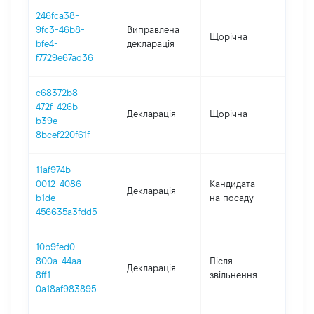
246fca38-
9fc3-46b8-
Виправлена
Щорічна
2022
bfe4-
декларація
f7729e67ad36
c68372b8-
472f-426b-
Декларація
Щорічна
2022
b39e-
8bcef220f61f
11af974b-
0012-4086-
Кандидата
Декларація
2021
b1de-
на посаду
456635a3fdd5
10b9fed0-
800a-44aa-
Після
Декларація
202
8ff1-
звільнення
0a18af983895