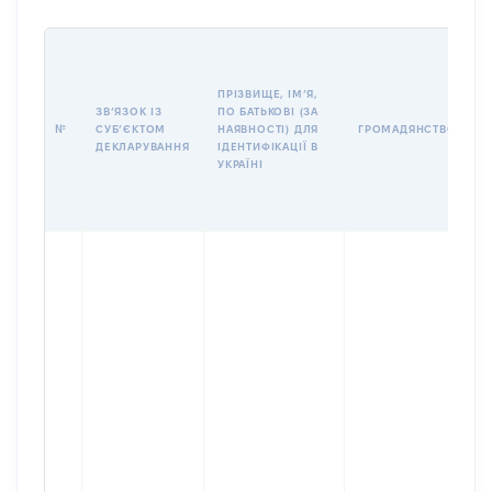
П
І
Б
ПРІЗВИЩЕ, ІМʼЯ,
І
ЗВʼЯЗОК ІЗ
ПО БАТЬКОВІ (ЗА
№
СУБʼЄКТОМ
НАЯВНОСТІ) ДЛЯ
ГРОМАДЯНСТВО
У
ДЕКЛАРУВАННЯ
ІДЕНТИФІКАЦІЇ В
Д
УКРАЇНІ