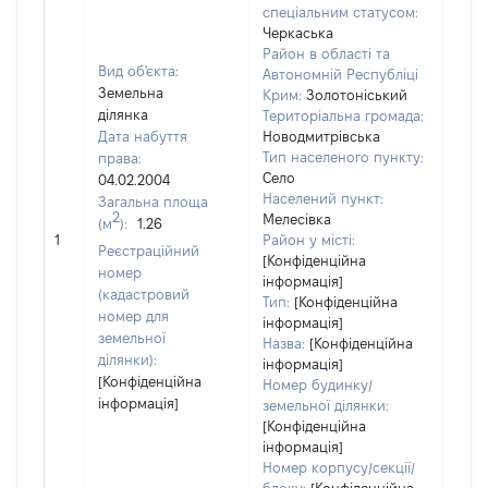
спеціальним статусом:
Черкаська
Район в області та
Вид об'єкта:
Автономній Республіці
Земельна
Крим:
Золотоніський
ділянка
Територіальна громада:
Дата набуття
Новодмитрівська
Тип населеного пункту:
права:
3176
Село
04.02.2004
Тип
Населений пункт:
Загальна площа
варт
2
Мелесівка
(м
):
1.26
обʼє
1
Район у місті:
варт
Реєстраційний
[Конфіденційна
ост
номер
інформація]
гро
(кадастровий
Тип:
[Конфіденційна
оці
номер для
інформація]
земельної
Назва:
[Конфіденційна
ділянки):
інформація]
[Конфіденційна
Номер будинку/
інформація]
земельної ділянки:
[Конфіденційна
інформація]
Номер корпусу/секції/