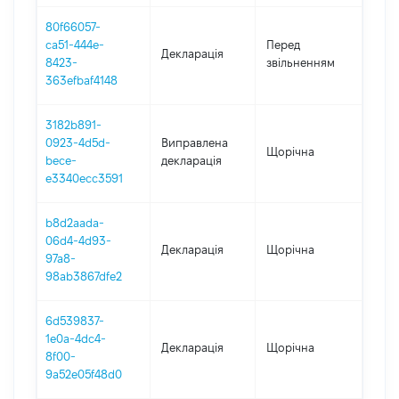
80f66057-
01.0
ca51-444e-
Перед
Декларація
-
8423-
звільненням
12.0
363efbaf4148
3182b891-
0923-4d5d-
Виправлена
Щорічна
2024
bece-
декларація
e3340ecc3591
b8d2aada-
06d4-4d93-
Декларація
Щорічна
2024
97a8-
98ab3867dfe2
6d539837-
1e0a-4dc4-
Декларація
Щорічна
202
8f00-
9a52e05f48d0