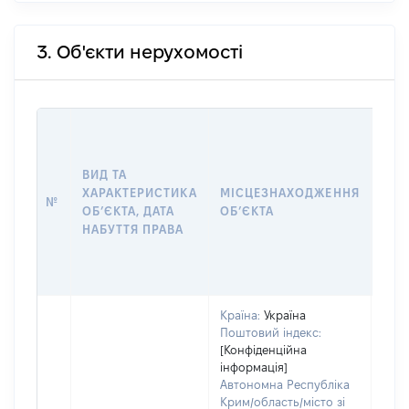
3. Об'єкти нерухомості
ВАР
ДАТ
НАБ
ВИД ТА
ПРА
ХАРАКТЕРИСТИКА
МІСЦЕЗНАХОДЖЕННЯ
№
ЗА
ОБʼЄКТА, ДАТА
ОБʼЄКТА
ОС
НАБУТТЯ ПРАВА
ГР
ОЦІ
ГРН
Країна:
Україна
Поштовий індекс:
[Конфіденційна
інформація]
Автономна Республіка
Крим/область/місто зі