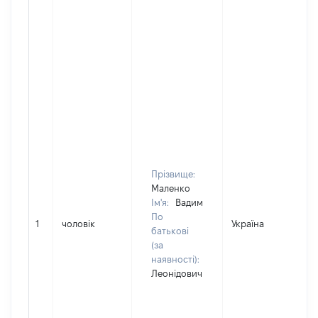
Прізвище:
Маленко
Ім'я:
Вадим
По
1
чоловік
Україна
Д
батькові
(за
наявності):
Леонідович