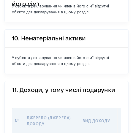
його сім'ї
У суб'єкта декларування чи членів його сім'ї відсутні
об'єкти для декларування в цьому розділі.
10. Нематеріальні активи
У суб'єкта декларування чи членів його сім'ї відсутні
об'єкти для декларування в цьому розділі.
11. Доходи, у тому числі подарунки
РОЗМ
ДЖЕРЕЛО (ДЖЕРЕЛА)
№
ВИД ДОХОДУ
(ВАРТ
ДОХОДУ
ГРН