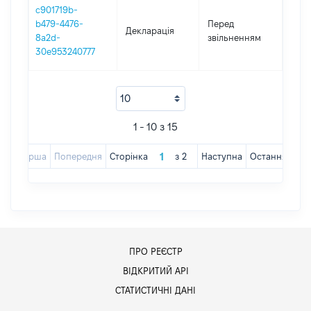
c901719b-
01.0
b479-4476-
Перед
Декларація
-
8a2d-
звільненням
26.1
30e953240777
1 - 10 з 15
Перша
Попередня
Сторінка
з
2
Наступна
Остання
ПРО РЕЄСТР
ВІДКРИТИЙ АРІ
СТАТИСТИЧНІ ДАНІ