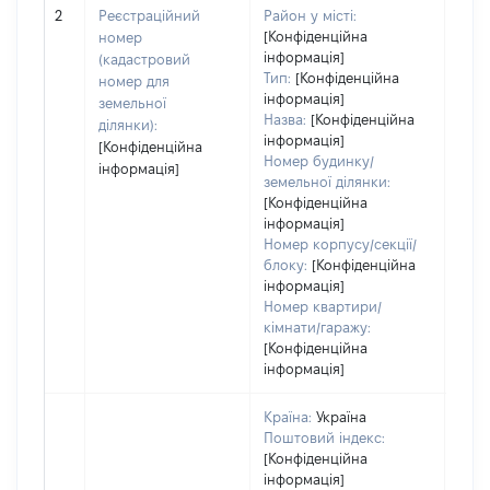
обʼє
2
Реєстраційний
Район у місті:
варт
[Конфіденційна
номер
ост
інформація]
(кадастровий
гро
Тип:
[Конфіденційна
номер для
оці
інформація]
земельної
Назва:
[Конфіденційна
ділянки):
інформація]
[Конфіденційна
Номер будинку/
інформація]
земельної ділянки:
[Конфіденційна
інформація]
Номер корпусу/секції/
блоку:
[Конфіденційна
інформація]
Номер квартири/
кімнати/гаражу:
[Конфіденційна
інформація]
Країна:
Україна
Поштовий індекс:
[Конфіденційна
інформація]