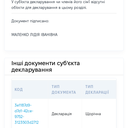
У суб'єкта декларування чи членів його сім'ї відсутні
об'єкти для декларування в цьому розділі.
Документ підписано:
МАЛЕНКО ЛІДІЯ ІВАНІВНА
Інші документи суб'єкта
декларування
ТИП
ТИП
КОД
ПЕР
ДОКУМЕНТА
ДЕКЛАРАЦІЇ
3e1187d9-
d7d1-42ce-
Декларація
Щорічна
2025
9752-
3123503d2712