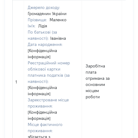
Джерело доходу:
Громадянин України
Прізвище:
Маленко
Ім'я:
Лідія
По батькові (за
наявності):
Іванівна
Дата народження:
[Конфіденційна
інформація]
Реєстраційний номер
Заробітна
облікової картки
плата
платника податків (за
отримана за
наявності):
26200
1
основним
[Конфіденційна
місцем
інформація]
роботи
Зареєстроване місце
проживання:
[Конфіденційна
інформація]
Місце фактичного
проживання:
збігається з