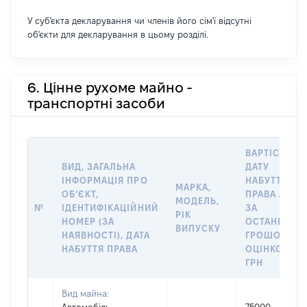
У суб'єкта декларування чи членів його сім'ї відсутні
об'єкти для декларування в цьому розділі.
6. Цінне рухоме майно -
транспортні засоби
ВАРТІСТЬ Н
ВИД, ЗАГАЛЬНА
ДАТУ
ІНФОРМАЦІЯ ПРО
НАБУТТЯ
МАРКА,
ОБʼЄКТ,
ПРАВА АБО
МОДЕЛЬ,
№
ІДЕНТИФІКАЦІЙНИЙ
ЗА
РІК
НОМЕР (ЗА
ОСТАННЬО
ВИПУСКУ
НАЯВНОСТІ), ДАТА
ГРОШОВОЮ
НАБУТТЯ ПРАВА
ОЦІНКОЮ,
ГРН
Вид майна: