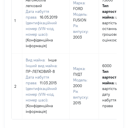
Автомобіль
75000
Марка:
легковий
Тип
FORD
Дата набуття
вартості
Модель:
права:
16.05.2019
майна:
це
FUSION
1
Ідентифікаційний
вартість за
Рік
номер (VIN-код,
останньою
випуску:
номер шасі):
грошовою
2003
[Конфіденційна
оцінкою
інформація]
Вид майна:
Інше
Інший вид майна:
6000
Марка:
ПР-ЛЕГКОВИЙ-8
Тип
ПУДТ
Дата набуття
вартості
Модель:
права:
11.03.2015
майна:
це
2000
2
Ідентифікаційний
вартість на
Рік
номер (VIN-код,
дату
випуску:
номер шасі):
набуття
2015
[Конфіденційна
права
інформація]