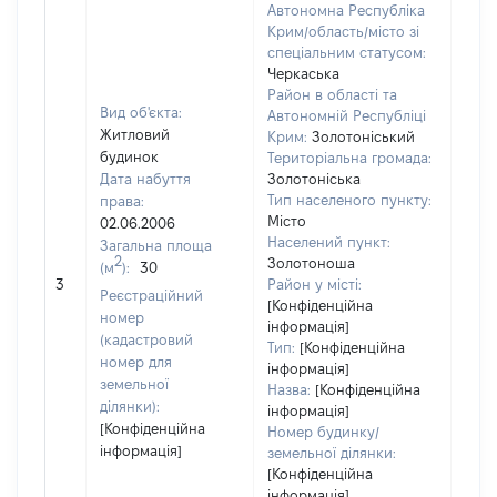
Автономна Республіка
Крим/область/місто зі
спеціальним статусом:
Черкаська
Район в області та
Вид об'єкта:
Автономній Республіці
Житловий
Крим:
Золотоніський
будинок
Територіальна громада:
Дата набуття
Золотоніська
Тип населеного пункту:
права:
300
Місто
02.06.2006
Тип
Населений пункт:
Загальна площа
варт
2
Золотоноша
(м
):
30
обʼє
3
Район у місті:
варт
Реєстраційний
[Конфіденційна
дату
номер
інформація]
набу
(кадастровий
Тип:
[Конфіденційна
пра
номер для
інформація]
земельної
Назва:
[Конфіденційна
ділянки):
інформація]
[Конфіденційна
Номер будинку/
інформація]
земельної ділянки:
[Конфіденційна
інформація]