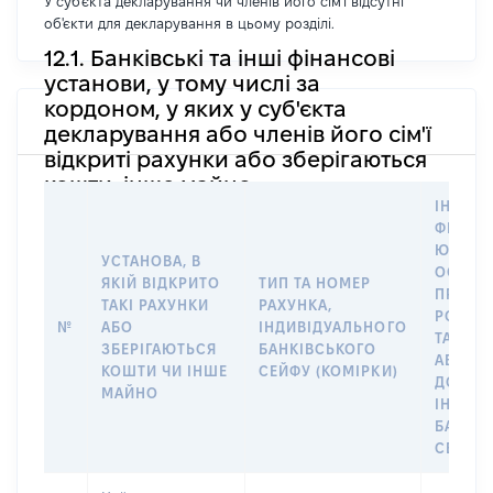
У суб'єкта декларування чи членів його сім'ї відсутні
об'єкти для декларування в цьому розділі.
12.1. Банківські та інші фінансові
установи, у тому числі за
кордоном, у яких у суб'єкта
декларування або членів його сім'ї
відкриті рахунки або зберігаються
кошти, інше майно
ІНФОР
ФІЗИЧН
ЮРИДИ
УСТАНОВА, В
ОСОБУ,
ЯКІЙ ВІДКРИТО
ТИП ТА НОМЕР
ПРАВО
ТАКІ РАХУНКИ
РАХУНКА,
РОЗПО
№
АБО
ІНДИВІДУАЛЬНОГО
ТАКИМ
ЗБЕРІГАЮТЬСЯ
БАНКІВСЬКОГО
АБО М
КОШТИ ЧИ ІНШЕ
СЕЙФУ (КОМІРКИ)
ДО
МАЙНО
ІНДИВ
БАНКІ
СЕЙФУ 