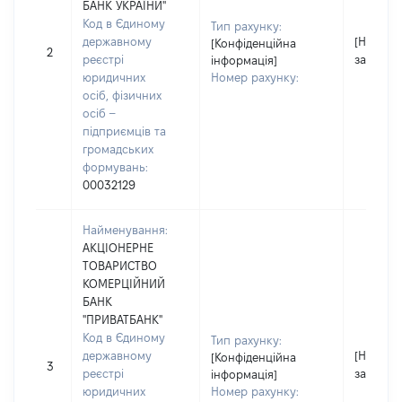
БАНК УКРАЇНИ"
Код в Єдиному
Тип рахунку:
державному
[Не
[Конфіденційна
2
реєстрі
застосо
інформація]
юридичних
Номер рахунку:
осіб, фізичних
осіб –
підприємців та
громадських
формувань:
00032129
Найменування:
АКЦІОНЕРНЕ
ТОВАРИСТВО
КОМЕРЦІЙНИЙ
БАНК
"ПРИВАТБАНК"
Код в Єдиному
Тип рахунку:
державному
[Не
[Конфіденційна
3
реєстрі
застосо
інформація]
юридичних
Номер рахунку: