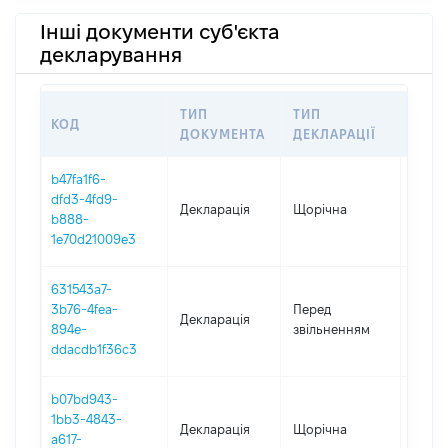
Інші документи суб'єкта
декларування
ТИП
ТИП
КОД
ПЕР
ДОКУМЕНТА
ДЕКЛАРАЦІЇ
b47fa1f6-
dfd3-4fd9-
Декларація
Щорічна
2025
b888-
1e70d21009e3
631543a7-
01.01
3b76-4fea-
Перед
Декларація
-
894e-
звільненням
25.08
ddacdb1f36c3
b07bd943-
1bb3-4843-
Декларація
Щорічна
2024
a617-