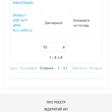
848d2f18e68c
6ff9bbc1-
ef85-4e71-
Кандидата
Декларація
2022
a89d-
на посаду
8ccc1af5fccd
1 - 4 з 4
Перша
Попередня
Сторінка
з
1
Наступна
Остання
ПРО РЕЄСТР
ВІДКРИТИЙ АРІ