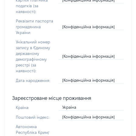
картки платника
податків (за
наявності):
Реквізити паспорта
[Конфіденційна інформація]
громадянина
України:
Унікальний номер
запису в Єдиному
державному
[Конфіденційна інформація]
демографічному
реєстрі (за
наявності):
[Конфіденційна інформація]
Дата народження:
Зареєстроване місце проживання
Україна
Країна:
[Конфіденційна інформація]
Поштовий індекс:
Автономна
Республіка Крим/