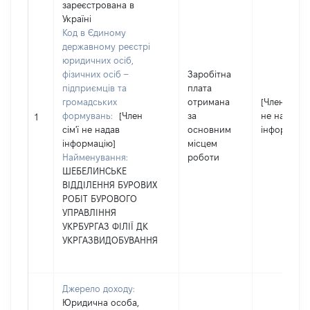
зареєстрована в
Україні
Код в Єдиному
державному реєстрі
юридичних осіб,
фізичних осіб –
Заробітна
підприємців та
плата
громадських
отримана
[Член сім'ї
формувань:
[Член
за
не надав
1
сім'ї не надав
основним
інформацію
інформацію]
місцем
Найменування:
роботи
ШЕБЕЛИНСЬКЕ
ВІДДІЛЕННЯ БУРОВИХ
РОБІТ БУРОВОГО
УПРАВЛІННЯ
УКРБУРГАЗ ФІЛІЇ ДК
УКРГАЗВИДОБУВАННЯ
Джерело доходу:
Юридична особа,