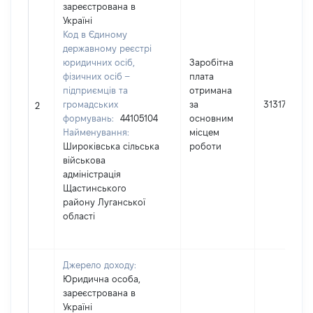
зареєстрована в
Україні
Код в Єдиному
державному реєстрі
юридичних осіб,
Заробітна
фізичних осіб –
плата
підприємців та
отримана
громадських
за
313173
2
формувань:
44105104
основним
Найменування:
місцем
Широківська сільська
роботи
військова
адміністрація
Щастинського
району Луганської
області
Джерело доходу:
Юридична особа,
зареєстрована в
Україні