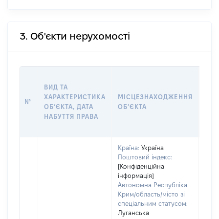
3. Об'єкти нерухомості
ВАР
ВИД ТА
ДАТ
ХАРАКТЕРИСТИКА
МІСЦЕЗНАХОДЖЕННЯ
ПРА
№
ОБʼЄКТА, ДАТА
ОБʼЄКТА
ОС
НАБУТТЯ ПРАВА
ГР
ОЦІ
Країна:
Україна
Поштовий індекс:
[Конфіденційна
інформація]
Автономна Республіка
Крим/область/місто зі
спеціальним статусом:
Луганська