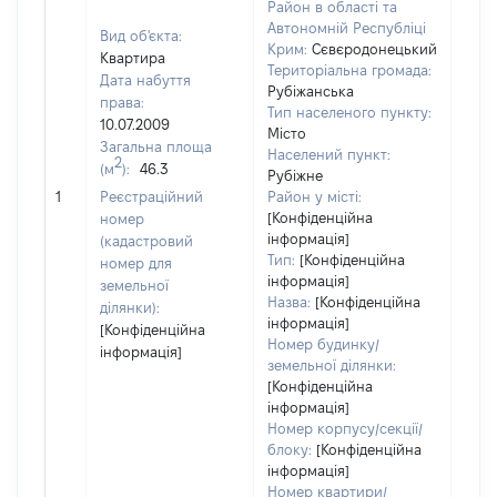
Район в області та
Автономній Республіці
Вид об'єкта:
Крим:
Сєвєродонецький
Квартира
Територіальна громада:
Дата набуття
Рубіжанська
права:
Тип населеного пункту:
10.07.2009
Місто
Загальна площа
1931
Населений пункт:
2
(м
):
46.3
Тип 
Рубіжне
обʼє
1
Реєстраційний
Район у місті:
варт
[Конфіденційна
номер
інформація]
набу
(кадастровий
Тип:
[Конфіденційна
номер для
інформація]
земельної
Назва:
[Конфіденційна
ділянки):
інформація]
[Конфіденційна
Номер будинку/
інформація]
земельної ділянки:
[Конфіденційна
інформація]
Номер корпусу/секції/
блоку:
[Конфіденційна
інформація]
Номер квартири/