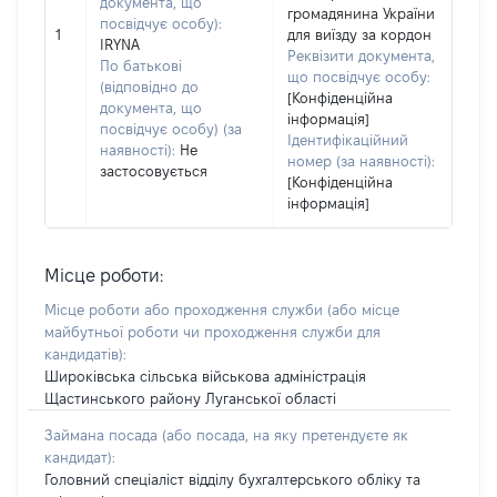
документа, що
громадянина України
посвідчує особу):
1
для виїзду за кордон
IRYNA
Реквізити документа,
По батькові
що посвідчує особу:
(відповідно до
[Конфіденційна
документа, що
інформація]
посвідчує особу) (за
Ідентифікаційний
наявності):
Не
номер (за наявності):
застосовується
[Конфіденційна
інформація]
Місце роботи:
Місце роботи або проходження служби
(або місце
майбутньої роботи чи проходження служби для
кандидатів)
:
Широківська сільська військова адміністрація
Щастинського району Луганської області
Займана посада
(або посада, на яку претендуєте як
кандидат)
:
Головний спеціаліст відділу бухгалтерського обліку та