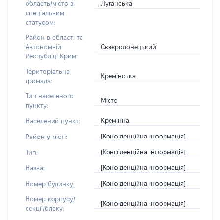
Луганська
область/місто зі
спеціальним
статусом:
Район в області та
Сєвєродонецький
Автономній
Республіці Крим:
Територіальна
Кремінська
громада:
Тип населеного
Місто
пункту:
Кремінна
Населений пункт:
[Конфіденційна інформація]
Район у місті:
[Конфіденційна інформація]
Тип:
[Конфіденційна інформація]
Назва:
[Конфіденційна інформація]
Номер будинку:
Номер корпусу/
[Конфіденційна інформація]
секції/блоку: