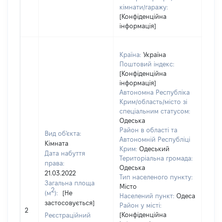
кімнати/гаражу:
[Конфіденційна
інформація]
Країна:
Україна
Поштовий індекс:
[Конфіденційна
інформація]
Автономна Республіка
Крим/область/місто зі
спеціальним статусом:
Одеська
Район в області та
Вид об'єкта:
Автономній Республіці
Кімната
Крим:
Одеський
Дата набуття
Територіальна громада:
права:
Одеська
21.03.2022
Тип населеного пункту:
Загальна площа
Місто
2
(м
):
[Не
Населений пункт:
Одеса
застосовується]
[Не
Район у місті:
2
заст
[Конфіденційна
Реєстраційний