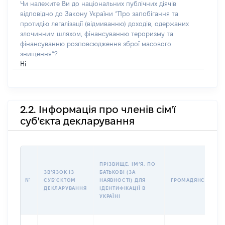
Чи належите Ви до національних публічних діячів
відповідно до Закону України “Про запобігання та
протидію легалізації (відмиванню) доходів, одержаних
злочинним шляхом, фінансуванню тероризму та
фінансуванню розповсюдження зброї масового
знищення”?
Ні
2.2. Інформація про членів сім'ї
суб'єкта декларування
ПРІЗВИЩЕ, ІМʼЯ, ПО
ЗВʼЯЗОК ІЗ
БАТЬКОВІ (ЗА
№
СУБʼЄКТОМ
НАЯВНОСТІ) ДЛЯ
ГРОМАДЯНСТВО
ДЕКЛАРУВАННЯ
ІДЕНТИФІКАЦІЇ В
УКРАЇНІ