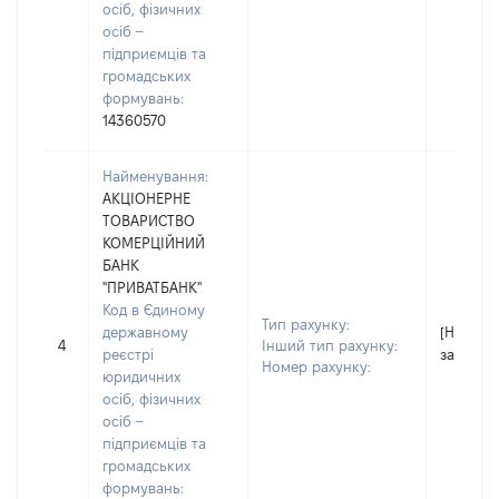
осіб, фізичних
осіб –
підприємців та
громадських
формувань:
14360570
Найменування:
АКЦІОНЕРНЕ
ТОВАРИСТВО
КОМЕРЦІЙНИЙ
БАНК
"ПРИВАТБАНК"
Код в Єдиному
Тип рахунку:
державному
[Не
4
Інший тип рахунку:
реєстрі
застосо
Номер рахунку:
юридичних
осіб, фізичних
осіб –
підприємців та
громадських
формувань: