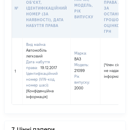
ОБʼЄКТ,
ПРАВА АБО
МОДЕЛЬ,
№
ІДЕНТИФІКАЦІЙНИЙ
ЗА
РІК
НОМЕР (ЗА
ОСТАННЬО
ВИПУСКУ
НАЯВНОСТІ), ДАТА
ГРОШОВОЮ
НАБУТТЯ ПРАВА
ОЦІНКОЮ,
ГРН
Вид майна:
Автомобіль
Марка:
легковий
ВАЗ
Дата набуття
Модель:
[Член сім'ї
права:
19.12.2017
21099
не надав
1
Ідентифікаційний
Рік
інформацію]
номер (VIN-код,
випуску:
номер шасі):
2000
[Конфіденційна
інформація]
7. Цінні папери