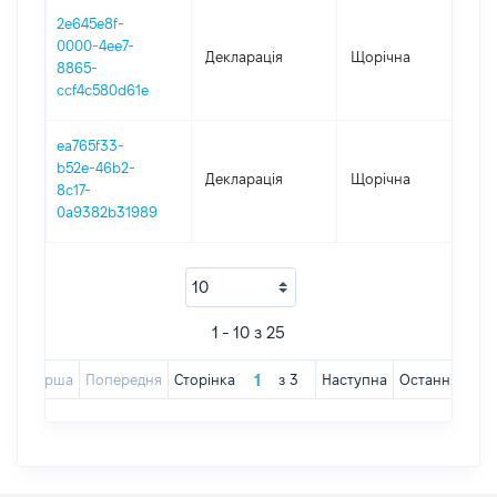
2e645e8f-
0000-4ee7-
Декларація
Щорічна
202
8865-
ccf4c580d61e
ea765f33-
b52e-46b2-
Декларація
Щорічна
202
8c17-
0a9382b31989
1 - 10 з 25
Перша
Попередня
Сторінка
з
3
Наступна
Остання