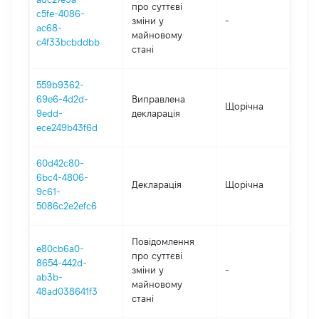
про суттєві
c5fe-4086-
зміни y
-
202
ac68-
майновому
c4f33bcbddbb
стані
559b9362-
69e6-4d2d-
Виправлена
Щорічна
202
9edd-
декларація
ece249b43f6d
60d42c80-
6bc4-4806-
Декларація
Щорічна
202
9c61-
5086c2e2efc6
Повідомлення
e80cb6a0-
про суттєві
8654-442d-
зміни y
-
202
ab3b-
майновому
48ad038641f3
стані