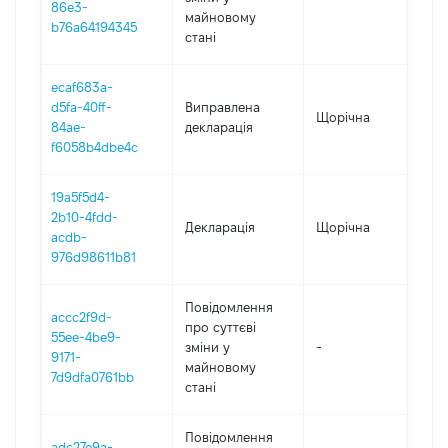
86e3-
майновому
b76a64194345
стані
ecaf683a-
d5fa-40ff-
Виправлена
Щорічна
202
84ae-
декларація
f6058b4dbe4c
19a5f5d4-
2b10-4fdd-
Декларація
Щорічна
202
acdb-
976d98611b81
Повідомлення
accc2f9d-
про суттєві
55ee-4be9-
зміни y
-
202
9171-
майновому
7d9dfa0761bb
стані
Повідомлення
adc27e9a-