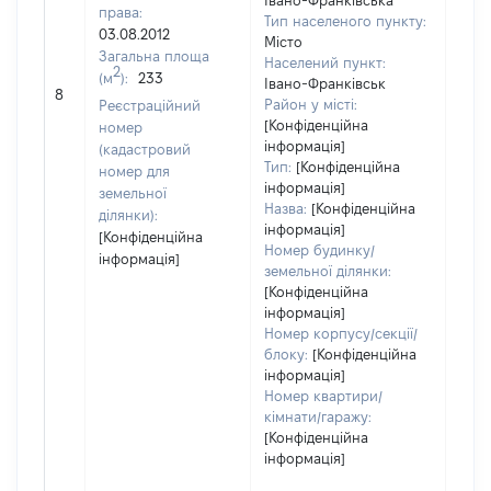
Івано-Франківська
права:
Тип населеного пункту:
03.08.2012
Місто
Загальна площа
Населений пункт:
2
(м
):
233
[Не
Івано-Франківськ
8
заст
Район у місті:
Реєстраційний
[Конфіденційна
номер
інформація]
(кадастровий
Тип:
[Конфіденційна
номер для
інформація]
земельної
Назва:
[Конфіденційна
ділянки):
інформація]
[Конфіденційна
Номер будинку/
інформація]
земельної ділянки:
[Конфіденційна
інформація]
Номер корпусу/секції/
блоку:
[Конфіденційна
інформація]
Номер квартири/
кімнати/гаражу:
[Конфіденційна
інформація]