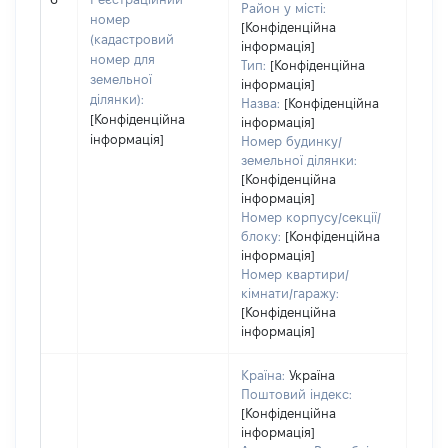
Район у місті:
варт
номер
[Конфіденційна
набу
(кадастровий
інформація]
номер для
Тип:
[Конфіденційна
земельної
інформація]
ділянки):
Назва:
[Конфіденційна
[Конфіденційна
інформація]
інформація]
Номер будинку/
земельної ділянки:
[Конфіденційна
інформація]
Номер корпусу/секції/
блоку:
[Конфіденційна
інформація]
Номер квартири/
кімнати/гаражу:
[Конфіденційна
інформація]
Країна:
Україна
Поштовий індекс:
[Конфіденційна
інформація]