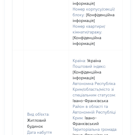
інформація]
Номер корпусу/секції/
блоку:
[Конфіденційна
інформація]
Номер квартири/
кімнати/гаражу:
[Конфіденційна
інформація]
Країна:
Україна
Поштовий індекс:
[Конфіденційна
інформація]
Автономна Республіка
Крим/область/місто зі
спеціальним статусом:
Івано-Франківська
Район в області та
Автономній Республіці
Вид об'єкта:
Крим:
Івано-
Житловий
Франківський
будинок
Територіальна громада:
Дата набуття