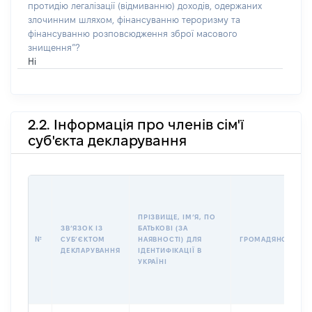
протидію легалізації (відмиванню) доходів, одержаних
злочинним шляхом, фінансуванню тероризму та
фінансуванню розповсюдження зброї масового
знищення”?
Ні
2.2. Інформація про членів сім'ї
суб'єкта декларування
ПРІЗВИЩЕ, ІМʼЯ, ПО
ЗВʼЯЗОК ІЗ
БАТЬКОВІ (ЗА
№
СУБʼЄКТОМ
НАЯВНОСТІ) ДЛЯ
ГРОМАДЯНСТВО
ДЕКЛАРУВАННЯ
ІДЕНТИФІКАЦІЇ В
УКРАЇНІ