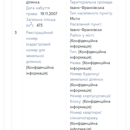
ділянка
Територіальна громада:
Івано-Франківська
Дата набуття
Тип населеного пункту:
права:
19.11.2007
Місто
Загальна площа
2
Населений пункт:
(м
):
473
[Не
Івано-Франківськ
3
Реєстраційний
заст
Район у місті:
номер
[Конфіденційна
(кадастровий
інформація]
номер для
Тип:
[Конфіденційна
земельної
інформація]
ділянки):
Назва:
[Конфіденційна
[Конфіденційна
інформація]
інформація]
Номер будинку/
земельної ділянки:
[Конфіденційна
інформація]
Номер корпусу/секції/
блоку:
[Конфіденційна
інформація]
Номер квартири/
кімнати/гаражу:
[Конфіденційна
інформація]