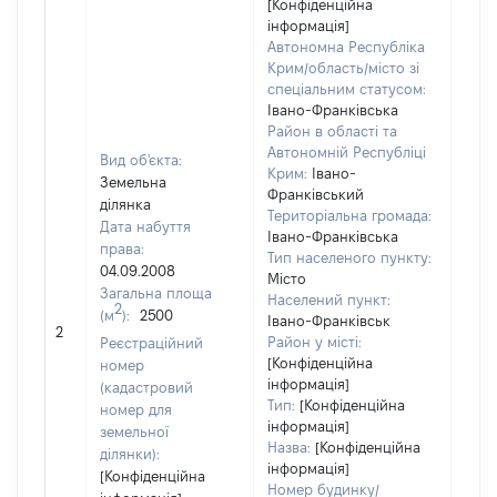
[Конфіденційна
інформація]
Автономна Республіка
Крим/область/місто зі
спеціальним статусом:
Івано-Франківська
Район в області та
Автономній Республіці
Вид об'єкта:
Крим:
Івано-
Земельна
Франківський
ділянка
Територіальна громада:
Дата набуття
Івано-Франківська
права:
Тип населеного пункту:
04.09.2008
Місто
Загальна площа
Населений пункт:
2
(м
):
2500
[Не
Івано-Франківськ
2
заст
Район у місті:
Реєстраційний
[Конфіденційна
номер
інформація]
(кадастровий
Тип:
[Конфіденційна
номер для
інформація]
земельної
Назва:
[Конфіденційна
ділянки):
інформація]
[Конфіденційна
Номер будинку/