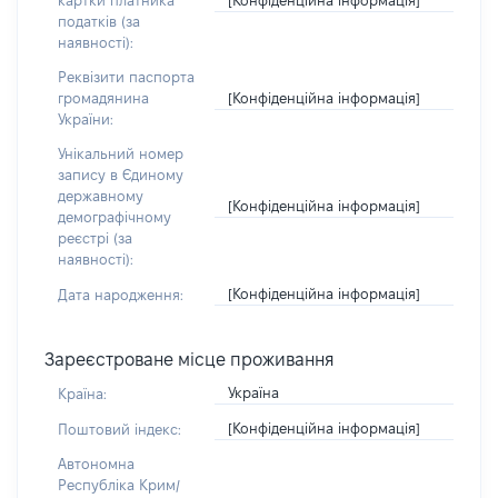
картки платника
податків (за
наявності):
Реквізити паспорта
[Конфіденційна інформація]
громадянина
України:
Унікальний номер
запису в Єдиному
державному
[Конфіденційна інформація]
демографічному
реєстрі (за
наявності):
[Конфіденційна інформація]
Дата народження:
Зареєстроване місце проживання
Україна
Країна:
[Конфіденційна інформація]
Поштовий індекс:
Автономна
Республіка Крим/