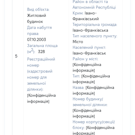
Район в області та
Автономній Республіці
Вид об'єкта:
Крим:
Івано-
Житловий
Франківський
будинок
Територіальна громада:
Дата набуття
Івано-Франківська
права:
Тип населеного пункту:
07.10.2003
Місто
1275
Загальна площа
Населений пункт:
Тип 
2
(м
):
328
Івано-Франківськ
обʼє
5
Район у місті:
Реєстраційний
варт
[Конфіденційна
номер
набу
інформація]
(кадастровий
Тип:
[Конфіденційна
номер для
інформація]
земельної
Назва:
[Конфіденційна
ділянки):
інформація]
[Конфіденційна
Номер будинку/
інформація]
земельної ділянки:
[Конфіденційна
інформація]
Номер корпусу/секції/
блоку:
[Конфіденційна
інформація]