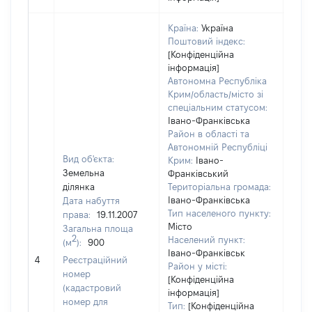
Країна:
Україна
Поштовий індекс:
[Конфіденційна
інформація]
Автономна Республіка
Крим/область/місто зі
спеціальним статусом:
Івано-Франківська
Район в області та
Автономній Республіці
Вид об'єкта:
Крим:
Івано-
Земельна
Франківський
ділянка
Територіальна громада:
Івано-Франківська
Дата набуття
Тип населеного пункту:
права:
19.11.2007
Місто
Загальна площа
2
Населений пункт:
(м
):
900
[Не
Івано-Франківськ
4
Реєстраційний
заст
Район у місті:
номер
[Конфіденційна
(кадастровий
інформація]
номер для
Тип:
[Конфіденційна