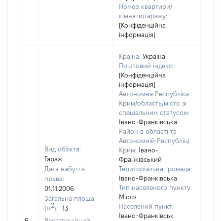
Номер квартири/
кімнати/гаражу:
[Конфіденційна
інформація]
Країна:
Україна
Поштовий індекс:
[Конфіденційна
інформація]
Автономна Республіка
Крим/область/місто зі
спеціальним статусом:
Івано-Франківська
Район в області та
Автономній Республіці
Вид об'єкта:
Крим:
Івано-
Гараж
Франківський
Дата набуття
Територіальна громада:
Івано-Франківська
права:
Тип населеного пункту:
01.11.2006
Місто
Загальна площа
7575
2
Населений пункт:
(м
):
13
Тип 
Івано-Франківськ
обʼє
6
Реєстраційний