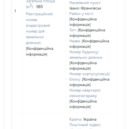
Загальна площа
Населений пункт:
2
(м
):
585
[Не
Івано-Франківськ
1
заст
Район у місті:
Реєстраційний
[Конфіденційна
номер
інформація]
(кадастровий
Тип:
[Конфіденційна
номер для
інформація]
земельної
Назва:
[Конфіденційна
ділянки):
інформація]
[Конфіденційна
Номер будинку/
інформація]
земельної ділянки:
[Конфіденційна
інформація]
Номер корпусу/секції/
блоку:
[Конфіденційна
інформація]
Номер квартири/
кімнати/гаражу:
[Конфіденційна
інформація]
Країна:
Україна
Поштовий індекс: