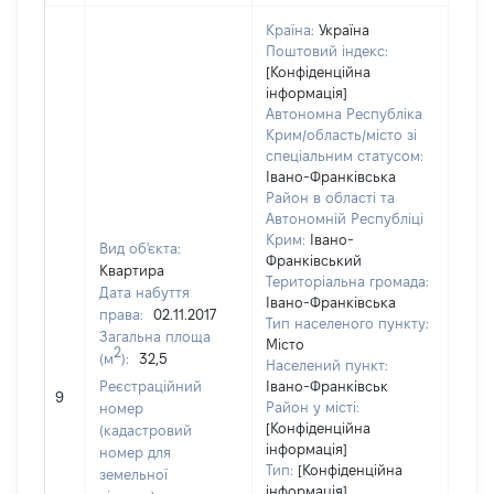
Країна:
Україна
Поштовий індекс:
[Конфіденційна
інформація]
Автономна Республіка
Крим/область/місто зі
спеціальним статусом:
Івано-Франківська
Район в області та
Автономній Республіці
Крим:
Івано-
Вид об'єкта:
Франківський
Квартира
Територіальна громада:
Дата набуття
Івано-Франківська
права:
02.11.2017
Тип населеного пункту:
Загальна площа
Місто
5957
2
(м
):
32,5
Населений пункт:
Тип 
Реєстраційний
Івано-Франківськ
обʼє
9
Район у місті:
номер
варт
[Конфіденційна
(кадастровий
набу
інформація]
номер для
Тип:
[Конфіденційна
земельної
інформація]