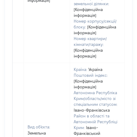
інформація]
земельної ділянки:
[Конфіденційна
інформація]
Номер корпусу/секції/
блоку:
[Конфіденційна
інформація]
Номер квартири/
кімнати/гаражу:
[Конфіденційна
інформація]
Країна:
Україна
Поштовий індекс:
[Конфіденційна
інформація]
Автономна Республіка
Крим/область/місто зі
спеціальним статусом:
Івано-Франківська
Район в області та
Автономній Республіці
Вид об'єкта:
Крим:
Івано-
Земельна
Франківський