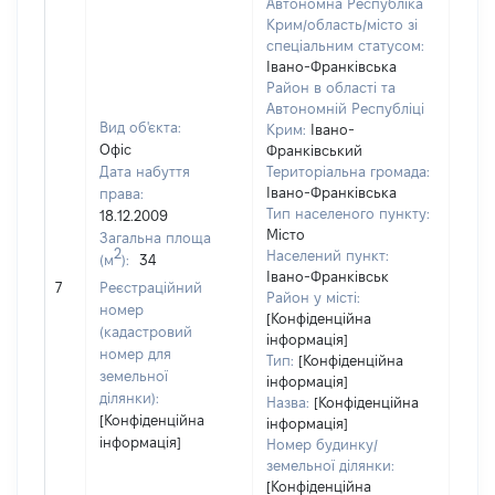
Автономна Республіка
Крим/область/місто зі
спеціальним статусом:
Івано-Франківська
Район в області та
Автономній Республіці
Вид об'єкта:
Крим:
Івано-
Офіс
Франківський
Дата набуття
Територіальна громада:
Івано-Франківська
права:
Тип населеного пункту:
18.12.2009
Місто
Загальна площа
2
Населений пункт:
(м
):
34
[Не
Івано-Франківськ
7
Реєстраційний
заст
Район у місті:
номер
[Конфіденційна
(кадастровий
інформація]
номер для
Тип:
[Конфіденційна
земельної
інформація]
ділянки):
Назва:
[Конфіденційна
[Конфіденційна
інформація]
інформація]
Номер будинку/
земельної ділянки:
[Конфіденційна