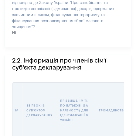
відповідно до Закону України “Про запобігання та
протидію легалізації (відмиванню) доходів, одержаних
злочинним шляхом, фінансуванню тероризму та
фінансуванню розповсюдження зброї масового
знищення”?
Ні
2.2. Інформація про членів сім'ї
суб'єкта декларування
П
І
Б
ПРІЗВИЩЕ, ІМʼЯ,
І
ЗВʼЯЗОК ІЗ
ПО БАТЬКОВІ (ЗА
№
СУБʼЄКТОМ
НАЯВНОСТІ) ДЛЯ
ГРОМАДЯНСТВО
У
ДЕКЛАРУВАННЯ
ІДЕНТИФІКАЦІЇ В
Д
УКРАЇНІ