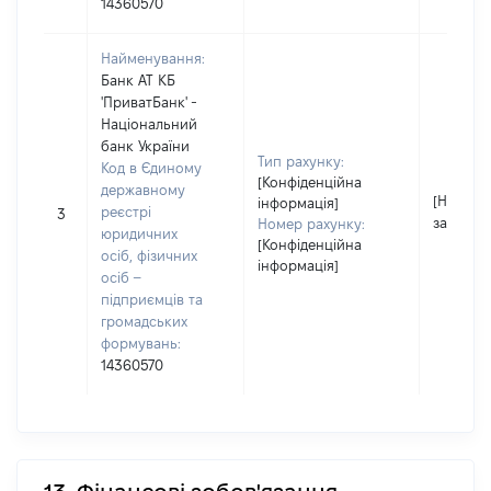
14360570
Найменування:
Банк АТ КБ
'ПриватБанк' -
Національний
банк України
Тип рахунку:
Код в Єдиному
[Конфіденційна
державному
[Не
інформація]
реєстрі
3
застосо
Номер рахунку:
юридичних
[Конфіденційна
осіб, фізичних
інформація]
осіб –
підприємців та
громадських
формувань:
14360570