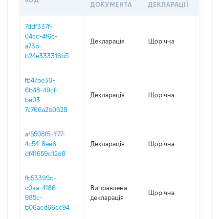
ДОКУМЕНТА
ДЕКЛАРАЦІЇ
7ddf337f-
04cc-4f6c-
Декларація
Щорічна
2025
a73b-
b24e333316b5
fb47be30-
6b48-49cf-
Декларація
Щорічна
2024
be03-
7c766a2b0628
af5508f5-ff77-
4c54-8ee6-
Декларація
Щорічна
2023
df41659d12d8
fb53399c-
c0aa-4186-
Виправлена
Щорічна
2022
985c-
декларація
b06acd66cc94