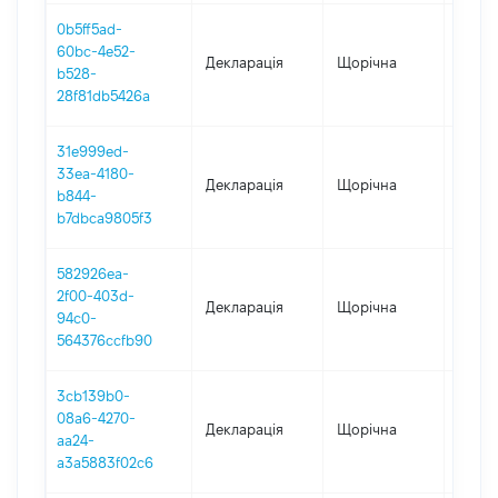
0b5ff5ad-
60bc-4e52-
Декларація
Щорічна
2021
b528-
28f81db5426a
31e999ed-
33ea-4180-
Декларація
Щорічна
2020
b844-
b7dbca9805f3
582926ea-
2f00-403d-
Декларація
Щорічна
2019
94c0-
564376ccfb90
3cb139b0-
08a6-4270-
Декларація
Щорічна
2018
aa24-
a3a5883f02c6