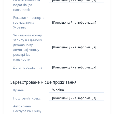
картки платника
податків (за
наявності):
Реквізити паспорта
[Конфіденційна інформація]
громадянина
України:
Унікальний номер
запису в Єдиному
державному
[Конфіденційна інформація]
демографічному
реєстрі (за
наявності):
[Конфіденційна інформація]
Дата народження:
Зареєстроване місце проживання
Україна
Країна:
[Конфіденційна інформація]
Поштовий індекс:
Автономна
Республіка Крим/