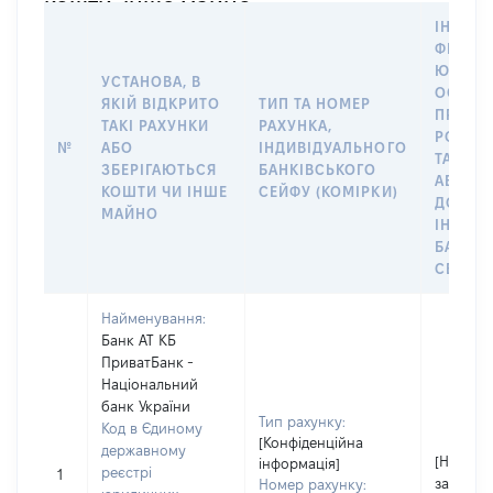
кошти, інше майно
ІНФОР
ФІЗИЧН
ЮРИДИ
УСТАНОВА, В
ОСОБУ,
ЯКІЙ ВІДКРИТО
ТИП ТА НОМЕР
ПРАВО
ТАКІ РАХУНКИ
РАХУНКА,
РОЗПО
№
АБО
ІНДИВІДУАЛЬНОГО
ТАКИМ
ЗБЕРІГАЮТЬСЯ
БАНКІВСЬКОГО
АБО М
КОШТИ ЧИ ІНШЕ
СЕЙФУ (КОМІРКИ)
ДО
МАЙНО
ІНДИВ
БАНКІ
СЕЙФУ 
Найменування:
Банк АТ КБ
ПриватБанк -
Національний
банк України
Тип рахунку:
Код в Єдиному
[Конфіденційна
державному
[Не
інформація]
реєстрі
1
застосо
Номер рахунку: