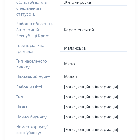
Житомирська
область/місто зі
спеціальним
статусом:
Район в області та
Коростенський
Автономній
Республіці Крим:
Територіальна
Малинська
громада:
Тип населеного
Місто
пункту:
Малин
Населений пункт:
[Конфіденційна інформація]
Район у місті:
[Конфіденційна інформація]
Тип:
[Конфіденційна інформація]
Назва:
[Конфіденційна інформація]
Номер будинку:
Номер корпусу/
[Конфіденційна інформація]
секції/блоку: