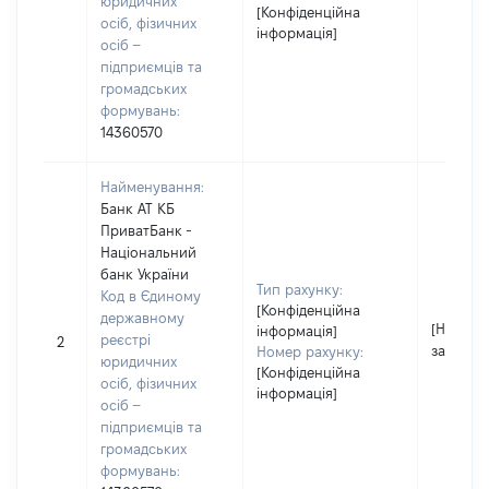
юридичних
[Конфіденційна
осіб, фізичних
інформація]
осіб –
підприємців та
громадських
формувань:
14360570
Найменування:
Банк АТ КБ
ПриватБанк -
Національний
банк України
Тип рахунку:
Код в Єдиному
[Конфіденційна
державному
[Не
інформація]
реєстрі
2
застосо
Номер рахунку:
юридичних
[Конфіденційна
осіб, фізичних
інформація]
осіб –
підприємців та
громадських
формувань: