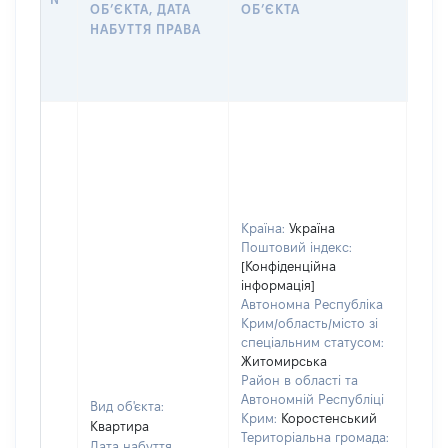
ОБʼЄКТА, ДАТА
ОБʼЄКТА
ОС
НАБУТТЯ ПРАВА
ГР
ОЦІ
ГРН
Країна:
Україна
Поштовий індекс:
[Конфіденційна
інформація]
Автономна Республіка
Крим/область/місто зі
спеціальним статусом:
Житомирська
Район в області та
Автономній Республіці
Вид об'єкта:
Крим:
Коростенський
Квартира
Територіальна громада:
Дата набуття