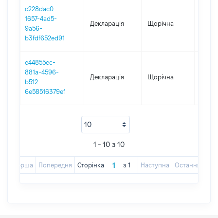
c228dac0-
1657-4ad5-
Декларація
Щорічна
2017
9a56-
b3fdf652ed91
e44855ec-
881a-4596-
Декларація
Щорічна
2016
b512-
6e58516379ef
1 - 10 з 10
Перша
Попередня
Сторінка
з
1
Наступна
Остання