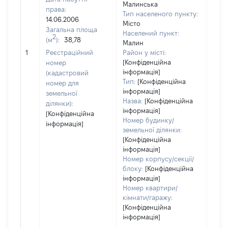
Малинська
права:
Тип населеного пункту:
450
14.06.2006
Місто
Тип
Загальна площа
Населений пункт:
варт
2
(м
):
38,78
Малин
обʼє
1
Реєстраційний
Район у місті:
варт
[Конфіденційна
номер
дату
інформація]
(кадастровий
набу
Тип:
[Конфіденційна
номер для
пра
інформація]
земельної
Назва:
[Конфіденційна
ділянки):
інформація]
[Конфіденційна
Номер будинку/
інформація]
земельної ділянки:
[Конфіденційна
інформація]
Номер корпусу/секції/
блоку:
[Конфіденційна
інформація]
Номер квартири/
кімнати/гаражу:
[Конфіденційна
інформація]