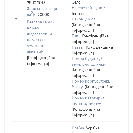
Село
29.10.2013
Тип
Населений пункт:
Загальна площа
варт
2
Івниця
(м
):
20000
обʼє
5
Район у місті:
варт
Реєстраційний
[Конфіденційна
дату
номер
інформація]
набу
(кадастровий
Тип:
[Конфіденційна
пра
номер для
інформація]
земельної
Назва:
[Конфіденційна
ділянки):
інформація]
[Конфіденційна
Номер будинку/
інформація]
земельної ділянки:
[Конфіденційна
інформація]
Номер корпусу/секції/
блоку:
[Конфіденційна
інформація]
Номер квартири/
кімнати/гаражу:
[Конфіденційна
інформація]
Країна:
Україна