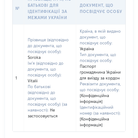
БАТЬКОВІ ДЛЯ
ДОКУМЕНТ, ЩО
№
ІДЕНТИФІКАЦІЇ ЗА
ПОСВІДЧУЄ ОСОБУ
МЕЖАМИ УКРАЇНИ
Країна, в якій видано
документ, що
Прізвище (відповідно
посвідчує особу:
до документа, що
Україна
посвідчує особу):
Тип документа, що
Soroka
посвідчує особу:
Ім’я (відповідно до
Паспорт
документа, що
громадянина України
посвідчує особу):
1
для виїзду за кордон
Vitalii
Реквізити документа,
По батькові
що посвідчує особу:
(відповідно до
[Конфіденційна
документа, що
інформація]
посвідчує особу) (за
Ідентифікаційний
наявності):
Не
номер (за наявності):
застосовується
[Конфіденційна
інформація]