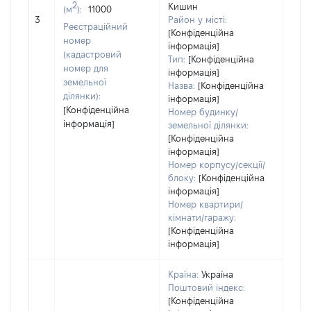
2
Кишин
(м
):
11000
[Не 
3
Район у місті:
Реєстраційний
[Конфіденційна
номер
інформація]
(кадастровий
Тип:
[Конфіденційна
номер для
інформація]
земельної
Назва:
[Конфіденційна
ділянки):
інформація]
[Конфіденційна
Номер будинку/
інформація]
земельної ділянки:
[Конфіденційна
інформація]
Номер корпусу/секції/
блоку:
[Конфіденційна
інформація]
Номер квартири/
кімнати/гаражу:
[Конфіденційна
інформація]
Країна:
Україна
Поштовий індекс:
[Конфіденційна