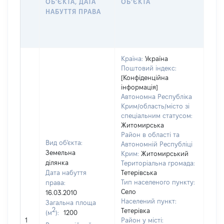
ОБʼЄКТА, ДАТА
ОБʼЄКТА
ОС
НАБУТТЯ ПРАВА
ГР
ОЦІ
ГРН
Країна:
Україна
Поштовий індекс:
[Конфіденційна
інформація]
Автономна Республіка
Крим/область/місто зі
спеціальним статусом:
Житомирська
Район в області та
Вид об'єкта:
Автономній Республіці
Земельна
Крим:
Житомирський
ділянка
Територіальна громада:
Дата набуття
Тетерівська
Тип населеного пункту:
права:
Село
16.03.2010
Населений пункт:
Загальна площа
2
Тетерівка
(м
):
1200
[Не 
1
Район у місті: