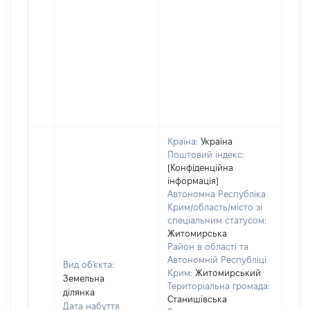
Країна:
Україна
Поштовий індекс:
[Конфіденційна
інформація]
Автономна Республіка
Крим/область/місто зі
спеціальним статусом:
Житомирська
Район в області та
Автономній Республіці
Вид об'єкта:
Крим:
Житомирський
Земельна
Територіальна громада:
ділянка
Станишівська
Дата набуття