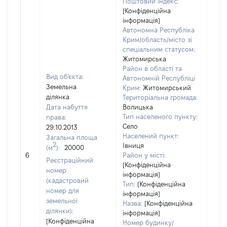
Поштовий індекс:
[Конфіденційна
інформація]
Автономна Республіка
Крим/область/місто зі
спеціальним статусом:
Житомирська
Район в області та
Вид об'єкта:
Автономній Республіці
Земельна
Крим:
Житомирський
ділянка
Територіальна громада:
Дата набуття
Волицька
Тип населеного пункту:
права:
660
Село
29.10.2013
Тип
Населений пункт:
Загальна площа
варт
2
Івниця
(м
):
20000
обʼє
6
Район у місті:
варт
Реєстраційний
[Конфіденційна
дату
номер
інформація]
набу
(кадастровий
Тип:
[Конфіденційна
пра
номер для
інформація]
земельної
Назва:
[Конфіденційна
ділянки):
інформація]
[Конфіденційна
Номер будинку/