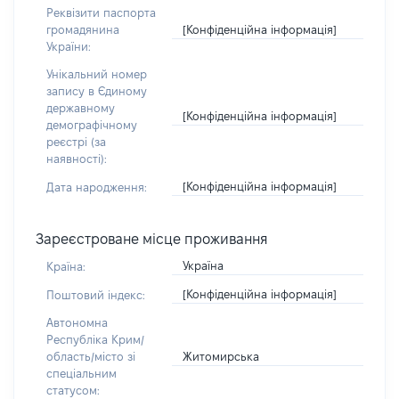
Реквізити паспорта
[Конфіденційна інформація]
громадянина
України:
Унікальний номер
запису в Єдиному
державному
[Конфіденційна інформація]
демографічному
реєстрі (за
наявності):
[Конфіденційна інформація]
Дата народження:
Зареєстроване місце проживання
Україна
Країна:
[Конфіденційна інформація]
Поштовий індекс:
Автономна
Республіка Крим/
Житомирська
область/місто зі
спеціальним
статусом: