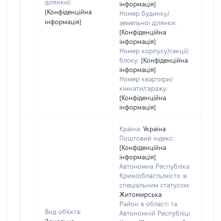
ділянки):
інформація]
[Конфіденційна
Номер будинку/
інформація]
земельної ділянки:
[Конфіденційна
інформація]
Номер корпусу/секції/
блоку:
[Конфіденційна
інформація]
Номер квартири/
кімнати/гаражу:
[Конфіденційна
інформація]
Країна:
Україна
Поштовий індекс:
[Конфіденційна
інформація]
Автономна Республіка
Крим/область/місто зі
спеціальним статусом:
Житомирська
Район в області та
Вид об'єкта:
Автономній Республіці