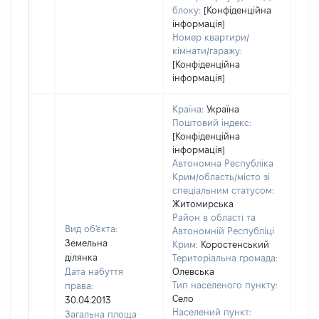
блоку:
[Конфіденційна
інформація]
Номер квартири/
кімнати/гаражу:
[Конфіденційна
інформація]
Країна:
Україна
Поштовий індекс:
[Конфіденційна
інформація]
Автономна Республіка
Крим/область/місто зі
спеціальним статусом:
Житомирська
Район в області та
Вид об'єкта:
Автономній Республіці
Земельна
Крим:
Коростенський
ділянка
Територіальна громада:
Дата набуття
Олевська
Тип населеного пункту:
права:
Село
30.04.2013
Населений пункт:
Загальна площа