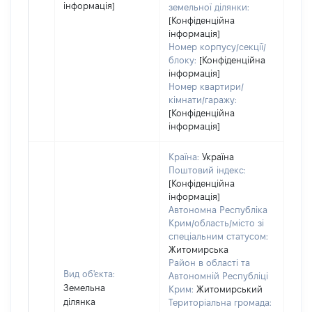
інформація]
земельної ділянки:
[Конфіденційна
інформація]
Номер корпусу/секції/
блоку:
[Конфіденційна
інформація]
Номер квартири/
кімнати/гаражу:
[Конфіденційна
інформація]
Країна:
Україна
Поштовий індекс:
[Конфіденційна
інформація]
Автономна Республіка
Крим/область/місто зі
спеціальним статусом:
Житомирська
Район в області та
Вид об'єкта:
Автономній Республіці
Земельна
Крим:
Житомирський
ділянка
Територіальна громада: