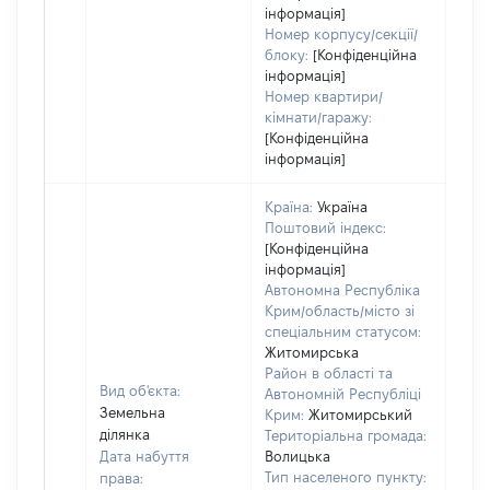
інформація]
Номер корпусу/секції/
блоку:
[Конфіденційна
інформація]
Номер квартири/
кімнати/гаражу:
[Конфіденційна
інформація]
Країна:
Україна
Поштовий індекс:
[Конфіденційна
інформація]
Автономна Республіка
Крим/область/місто зі
спеціальним статусом:
Житомирська
Район в області та
Вид об'єкта:
Автономній Республіці
Земельна
Крим:
Житомирський
ділянка
Територіальна громада:
Дата набуття
Волицька
Тип населеного пункту:
права:
660