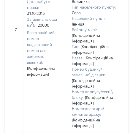
Дата набуття
Волицька
Тип населеного пункту:
права:
660
Село
31.10.2013
Тип
Населений пункт:
Загальна площа
варт
2
Івниця
(м
):
20000
обʼє
7
Район у місті:
варт
Реєстраційний
[Конфіденційна
дату
номер
інформація]
набу
(кадастровий
Тип:
[Конфіденційна
пра
номер для
інформація]
земельної
Назва:
[Конфіденційна
ділянки):
інформація]
[Конфіденційна
Номер будинку/
інформація]
земельної ділянки:
[Конфіденційна
інформація]
Номер корпусу/секції/
блоку:
[Конфіденційна
інформація]
Номер квартири/
кімнати/гаражу:
[Конфіденційна
інформація]