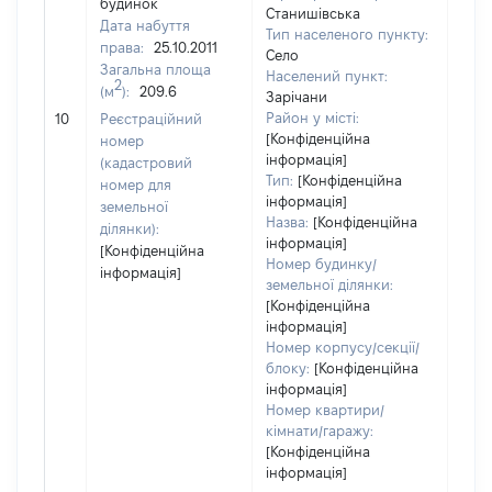
будинок
Станишівська
Дата набуття
Тип населеного пункту:
6735
права:
25.10.2011
Село
Тип
Загальна площа
Населений пункт:
варт
2
(м
):
209.6
Зарічани
обʼє
Район у місті:
10
Реєстраційний
варт
[Конфіденційна
номер
дату
інформація]
(кадастровий
набу
Тип:
[Конфіденційна
номер для
пра
інформація]
земельної
Назва:
[Конфіденційна
ділянки):
інформація]
[Конфіденційна
Номер будинку/
інформація]
земельної ділянки:
[Конфіденційна
інформація]
Номер корпусу/секції/
блоку:
[Конфіденційна
інформація]
Номер квартири/
кімнати/гаражу:
[Конфіденційна
інформація]