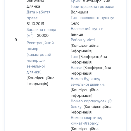
Земельна
Крим:
Житомирський
ділянка
Територіальна громада:
Дата набуття
Волицька
Тип населеного пункту:
права:
660
Село
31.10.2013
Тип
Населений пункт:
Загальна площа
варт
2
Івниця
(м
):
20000
обʼє
9
Район у місті:
варт
Реєстраційний
[Конфіденційна
дату
номер
інформація]
набу
(кадастровий
Тип:
[Конфіденційна
пра
номер для
інформація]
земельної
Назва:
[Конфіденційна
ділянки):
інформація]
[Конфіденційна
Номер будинку/
інформація]
земельної ділянки:
[Конфіденційна
інформація]
Номер корпусу/секції/
блоку:
[Конфіденційна
інформація]
Номер квартири/
кімнати/гаражу:
[Конфіденційна