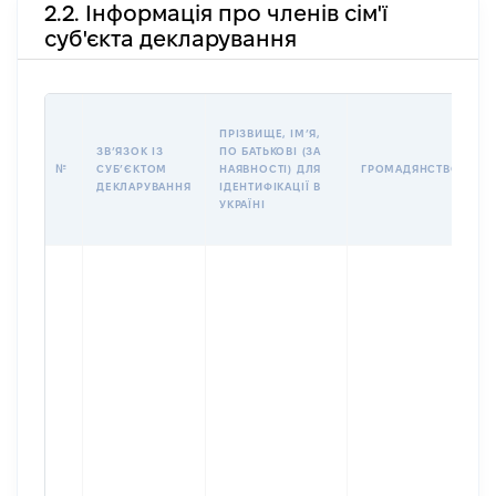
2.2. Інформація про членів сім'ї
суб'єкта декларування
П
ПРІЗВИЩЕ, ІМʼЯ,
Б
ЗВʼЯЗОК ІЗ
ПО БАТЬКОВІ (ЗА
І
№
СУБʼЄКТОМ
НАЯВНОСТІ) ДЛЯ
ГРОМАДЯНСТВО
М
ДЕКЛАРУВАННЯ
ІДЕНТИФІКАЦІЇ В
УКРАЇНІ