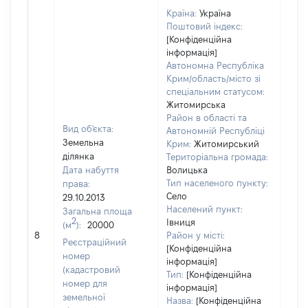
Країна:
Україна
Поштовий індекс:
[Конфіденційна
інформація]
Автономна Республіка
Крим/область/місто зі
спеціальним статусом:
Житомирська
Район в області та
Вид об'єкта:
Автономній Республіці
Земельна
Крим:
Житомирський
ділянка
Територіальна громада:
Дата набуття
Волицька
Тип населеного пункту:
права:
660
Село
29.10.2013
Тип
Населений пункт:
Загальна площа
варт
2
Івниця
(м
):
20000
обʼє
8
Район у місті:
варт
Реєстраційний
[Конфіденційна
дату
номер
інформація]
набу
(кадастровий
Тип:
[Конфіденційна
пра
номер для
інформація]
земельної
Назва:
[Конфіденційна