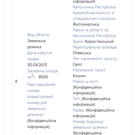
інформація]
Автономна Республіка
Крим/область/місто зі
спеціальним статусом:
Житомирська
Район в області та
Вид об'єкта:
Автономній Республіці
Земельна
Крим:
Коростенський
ділянка
Територіальна громада:
Дата набуття
Олевська
Тип населеного пункту:
права:
Село
30.04.2013
Населений пункт:
Загальна площа
2
Кишин
(м
):
9000
[Не 
4
Район у місті:
Реєстраційний
[Конфіденційна
номер
інформація]
(кадастровий
Тип:
[Конфіденційна
номер для
інформація]
земельної
Назва:
[Конфіденційна
ділянки):
інформація]
[Конфіденційна
Номер будинку/
інформація]
земельної ділянки:
[Конфіденційна