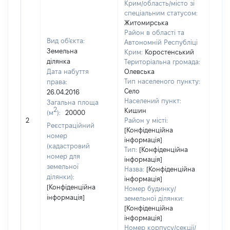
Крим/область/місто зі
спеціальним статусом:
Житомирська
Район в області та
Вид об'єкта:
Автономній Республіці
Земельна
Крим:
Коростенський
ділянка
Територіальна громада:
Дата набуття
Олевська
Тип населеного пункту:
права:
283
Село
26.04.2016
Тип
Населений пункт:
Загальна площа
варт
2
Кишин
(м
):
20000
обʼє
2
Район у місті:
варт
Реєстраційний
[Конфіденційна
дату
номер
інформація]
набу
(кадастровий
Тип:
[Конфіденційна
пра
номер для
інформація]
земельної
Назва:
[Конфіденційна
ділянки):
інформація]
[Конфіденційна
Номер будинку/
інформація]
земельної ділянки:
[Конфіденційна
інформація]
Номер корпусу/секції/