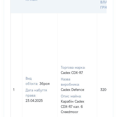
ВЛАСНОС
ГРН
Торгова марка:
Cadex CDX-R7
Вид
Назва
об’єкта:
Зброя
виробника:
1
Cadex Defence
320000
Дата набуття
права:
Опис майна:
23.04.2025
Карабін Cadex
CDX-R7 кал. 6
Creedmoor