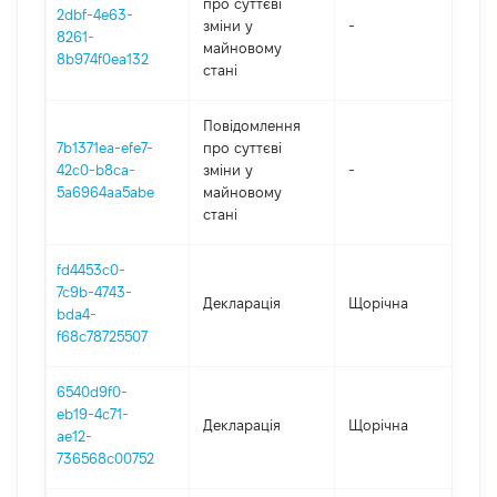
про суттєві
2dbf-4e63-
зміни y
-
202
8261-
майновому
8b974f0ea132
стані
Повідомлення
7b1371ea-efe7-
про суттєві
42c0-b8ca-
зміни y
-
202
5a6964aa5abe
майновому
стані
fd4453c0-
7c9b-4743-
Декларація
Щорічна
202
bda4-
f68c78725507
6540d9f0-
eb19-4c71-
Декларація
Щорічна
202
ae12-
736568c00752