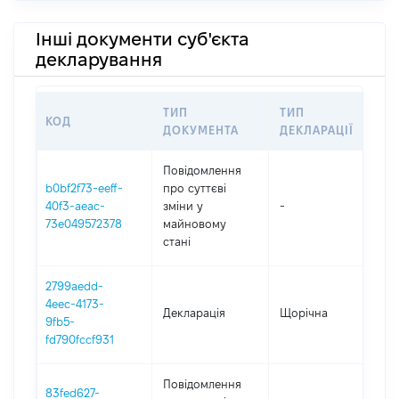
Інші документи суб'єкта
декларування
ТИП
ТИП
КОД
ПЕ
ДОКУМЕНТА
ДЕКЛАРАЦІЇ
Повідомлення
b0bf2f73-eeff-
про суттєві
40f3-aeac-
зміни y
-
202
73e049572378
майновому
стані
2799aedd-
4eec-4173-
Декларація
Щорічна
202
9fb5-
fd790fccf931
Повідомлення
83fed627-