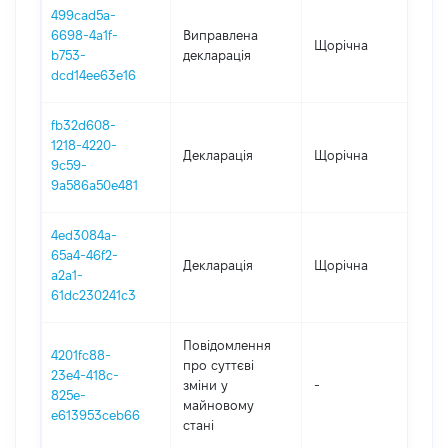
499cad5a-
6698-4a1f-
Виправлена
Щорічна
202
b753-
декларація
dcd14ee63e16
fb32d608-
1218-4220-
Декларація
Щорічна
202
9c59-
9a586a50e481
4ed3084a-
65a4-46f2-
Декларація
Щорічна
202
a2a1-
61dc230241c3
Повідомлення
4201fc88-
про суттєві
23e4-418c-
зміни y
-
202
825e-
майновому
e613953ceb66
стані