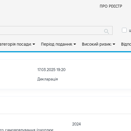
Й
ПРО РЕЄСТР
ш
атегорія посади:
Період подання:
Високий ризик:
Відп
17.03.2025 19:20
Декларація
2024
ого самоврядування (охоплює