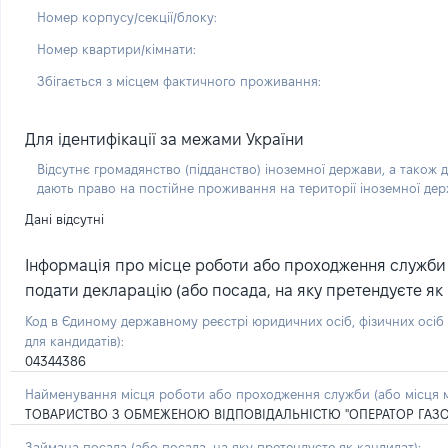
Номер корпусу/секції/блоку:
Номер квартири/кімнати:
Збігається з місцем фактичного проживання:
Для ідентифікації за межами України
Відсутнє громадянство (підданство) іноземної держави, а також д
дають право на постійне проживання на території іноземної де
Дані відсутні
Інформація про місце роботи або проходження служби (
подати декларацію (або посада, на яку претендуєте як 
Код в Єдиному державному реєстрі юридичних осіб, фізичних осі
для кандидатів):
04344386
Найменування місця роботи або проходження служби (або місця м
ТОВАРИСТВО З ОБМЕЖЕНОЮ ВІДПОВІДАЛЬНІСТЮ "ОПЕРАТОР ГАЗО
Займана посада
(або посада, на яку претендуєте як кандидат)
: