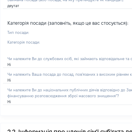
деутат
Категорія посади (заповніть, якщо це вас стосується):
Тип посади:
Категорія посади:
Чи належите Ви до службових осіб, які займають відповідальне та
Ні
Чи належить Ваша посада до посад, пов'язаних з високим рівнем к
Ні
Чи належите Ви до національних публічних діячів відповідно до З
фінансуванню розповсюдження зброї масового знищення"?
Ні
2.2. Інформація про членів сім'ї суб'єкта 