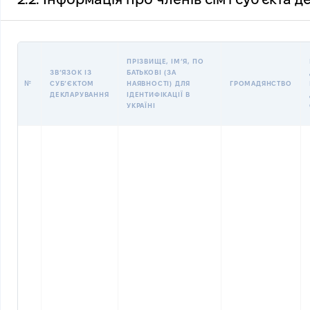
ПРІЗВИЩЕ, ІМʼЯ, ПО
ЗВʼЯЗОК ІЗ
БАТЬКОВІ (ЗА
№
СУБʼЄКТОМ
НАЯВНОСТІ) ДЛЯ
ГРОМАДЯНСТВО
ДЕКЛАРУВАННЯ
ІДЕНТИФІКАЦІЇ В
УКРАЇНІ