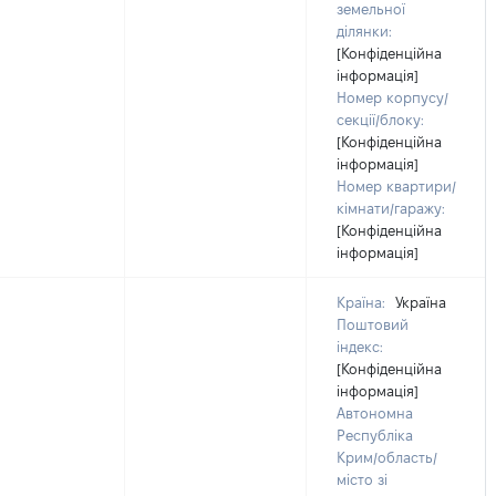
земельної
ділянки:
[Конфіденційна
інформація]
Номер корпусу/
секції/блоку:
[Конфіденційна
інформація]
Номер квартири/
кімнати/гаражу:
[Конфіденційна
інформація]
Країна:
Україна
Поштовий
індекс:
[Конфіденційна
інформація]
Автономна
Республіка
Крим/область/
місто зі