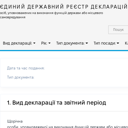
ЄДИНИЙ ДЕРЖАВНИЙ РЕЄСТР ДЕКЛАРАЦІ
осіб, уповноважених на виконання функцій держави або місцевого
самоврядування
Вид декларації:
Рік:
Тип документа:
Тип посади:
К
Дата та час подання:
Тип документа:
1. Вид декларації та звітний період
Щорічна
особи, уповноваженої на виконання функцій держави або місцев