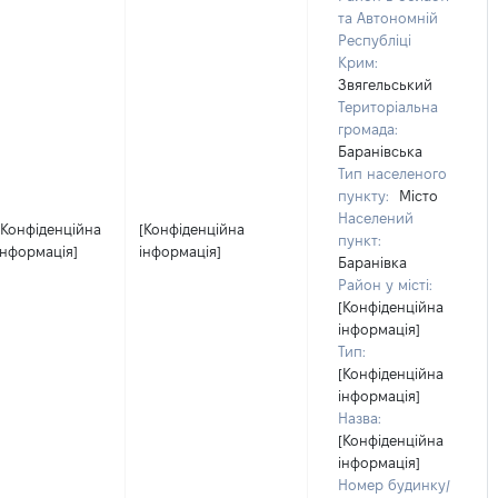
та Автономній
Республіці
Крим:
Звягельський
Територіальна
громада:
Баранівська
Тип населеного
пункту:
Місто
Населений
[Конфіденційна
[Конфіденційна
пункт:
інформація]
інформація]
Баранівка
Район у місті:
[Конфіденційна
інформація]
Тип:
[Конфіденційна
інформація]
Назва:
[Конфіденційна
інформація]
Номер будинку/