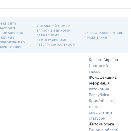
РЕКВІЗИТИ
УНІКАЛЬНИЙ НОМЕР
ПАСПОРТА
ЗАПИСУ В ЄДИНОМУ
ГРОМАДЯНИНА
ЗАРЕЄСТРОВАНЕ МІСЦЕ
ДЕРЖАВНОМУ
УКРАЇНИ /
ПРОЖИВАННЯ
ДЕМОГРАФІЧНОМУ
СВІДОЦТВА ПРО
РЕЄСТРІ (ЗА НАЯВНОСТІ)
НАРОДЖЕННЯ
Країна:
Україна
Поштовий
індекс:
[Конфіденційна
інформація]
Автономна
Республіка
Крим/область/
місто зі
спеціальним
статусом:
Житомирська
Район в області