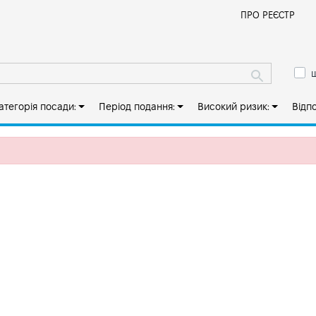
Й
ПРО РЕЄСТР
ш
атегорія посади:
Період подання:
Високий ризик:
Відп