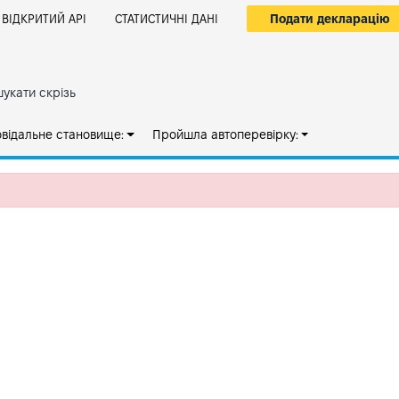
Подати декларацію
ВІДКРИТИЙ АРІ
СТАТИСТИЧНІ ДАНІ
укати скрізь
овідальне становище:
Пройшла автоперевірку: