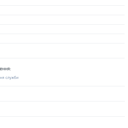
ення:
ння служби