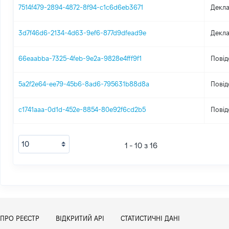
7514f479-2894-4872-8f94-c1c6d6eb3671
Декла
3d7f46d6-2134-4d63-9ef6-877d9dfead9e
Декла
66eaabba-7325-4feb-9e2a-9828e4fff9f1
Повід
5a2f2e64-ee79-45b6-8ad6-795631b88d8a
Повід
c1741aaa-0d1d-452e-8854-80e92f6cd2b5
Повід
1 - 10 з 16
ПРО РЕЄСТР
ВІДКРИТИЙ АРІ
СТАТИСТИЧНІ ДАНІ