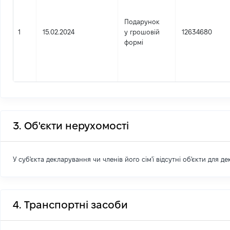
Подарунок
1
15.02.2024
у грошовій
12634680
формі
3. Об'єкти нерухомості
У суб'єкта декларування чи членів його сім'ї відсутні об'єкти для д
4. Транспортні засоби