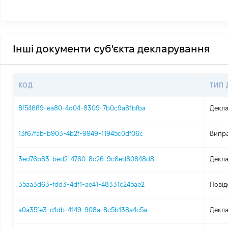
Інші документи суб'єкта декларування
КОД
ТИП
8f546ff9-ea80-4d04-8309-7b0c9a81bfba
Декла
13f67fab-b903-4b2f-9949-11945c0df06c
Випра
3ed76b83-bed2-4760-8c26-9c6ed80848d8
Декла
35aa3d63-fdd3-4df1-ae41-48331c245ae2
Повід
a0a35fe3-d1db-4149-908a-8c5b138a4c5a
Декла