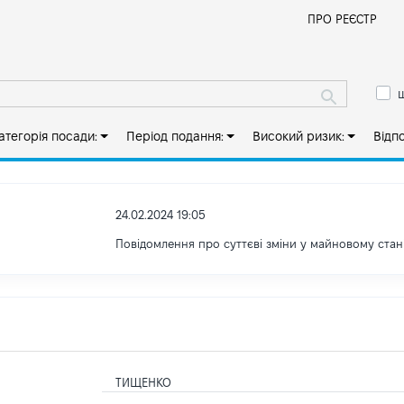
Й
ПРО РЕЄСТР
ш
атегорія посади:
Період подання:
Високий ризик:
Відп
24.02.2024 19:05
Повідомлення про суттєві зміни у майновому стан
ТИЩЕНКО