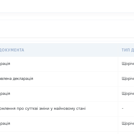
 ДОКУМЕНТА
ТИП 
рація
Щоріч
влена декларація
Щоріч
рація
Щоріч
омлення про суттєві зміни y майновому стані
-
рація
Щоріч