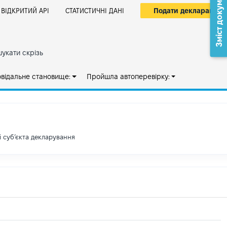
Зміст документа
Подати декларацію
ВІДКРИТИЙ АРІ
СТАТИСТИЧНІ ДАНІ
укати скрізь
овідальне становище:
Пройшла автоперевірку:
і субʼєкта декларування