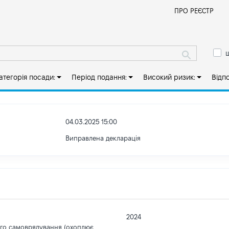
Й
ПРО РЕЄСТР
ш
атегорія посади:
Період подання:
Високий ризик:
Відп
04.03.2025 15:00
Виправлена декларація
2024
ого самоврядування (охоплює