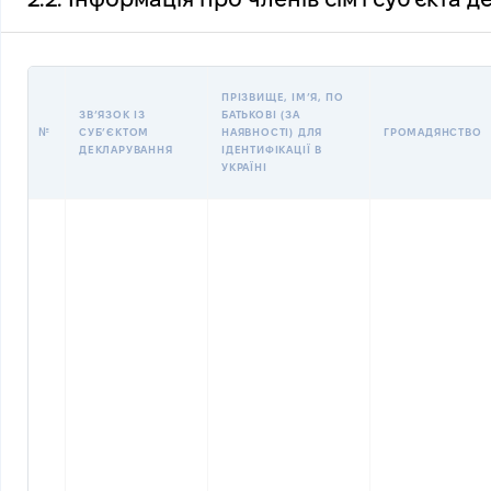
ПРІЗВИЩЕ, ІМʼЯ, ПО
ЗВʼЯЗОК ІЗ
БАТЬКОВІ (ЗА
№
СУБʼЄКТОМ
НАЯВНОСТІ) ДЛЯ
ГРОМАДЯНСТВО
ДЕКЛАРУВАННЯ
ІДЕНТИФІКАЦІЇ В
УКРАЇНІ