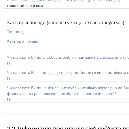
головний спеціаліст
Категорія посади (заповніть, якщо це вас стосується):
Тип посади:
Категорія посади:
Чи належите Ви до службових осіб, які займають відповідальне та
Ні
Чи належить Ваша посада до посад, пов'язаних з високим рівнем к
Ні
Чи належите Ви до національних публічних діячів відповідно до З
фінансуванню розповсюдження зброї масового знищення"?
Ні
2.2. Інформація про членів сім'ї суб'єкта 