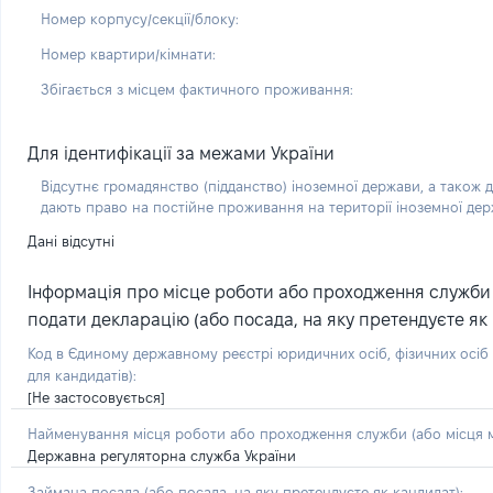
Номер корпусу/секції/блоку:
Номер квартири/кімнати:
Збігається з місцем фактичного проживання:
Для ідентифікації за межами України
Відсутнє громадянство (підданство) іноземної держави, а також д
дають право на постійне проживання на території іноземної де
Дані відсутні
Інформація про місце роботи або проходження служби (
подати декларацію (або посада, на яку претендуєте як 
Код в Єдиному державному реєстрі юридичних осіб, фізичних осі
для кандидатів):
[Не застосовується]
Найменування місця роботи або проходження служби (або місця м
Державна регуляторна служба України
Займана посада
(або посада, на яку претендуєте як кандидат)
: