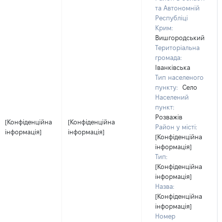
та Автономній
Республіці
Крим:
Вишгородський
Територіальна
громада:
Іванківська
Тип населеного
пункту:
Село
Населений
пункт:
Розважів
[Конфіденційна
[Конфіденційна
Район у місті:
інформація]
інформація]
[Конфіденційна
інформація]
Тип:
[Конфіденційна
інформація]
Назва:
[Конфіденційна
інформація]
Номер