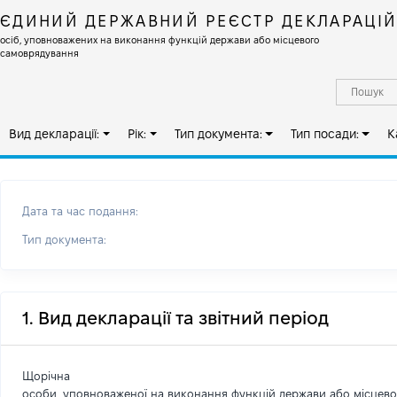
ЄДИНИЙ ДЕРЖАВНИЙ РЕЄСТР ДЕКЛАРАЦІ
осіб, уповноважених на виконання функцій держави або місцевого
самоврядування
Вид декларації:
Рік:
Тип документа:
Тип посади:
К
Дата та час подання:
Тип документа:
1. Вид декларації та звітний період
Щорічна
особи, уповноваженої на виконання функцій держави або місцев