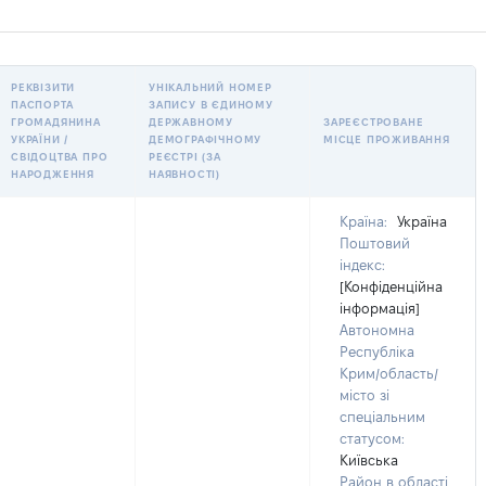
РЕКВІЗИТИ
УНІКАЛЬНИЙ НОМЕР
ПАСПОРТА
ЗАПИСУ В ЄДИНОМУ
ГРОМАДЯНИНА
ДЕРЖАВНОМУ
ЗАРЕЄСТРОВАНЕ
УКРАЇНИ /
ДЕМОГРАФІЧНОМУ
МІСЦЕ ПРОЖИВАННЯ
СВІДОЦТВА ПРО
РЕЄСТРІ (ЗА
НАРОДЖЕННЯ
НАЯВНОСТІ)
Країна:
Україна
Поштовий
індекс:
[Конфіденційна
інформація]
Автономна
Республіка
Крим/область/
місто зі
спеціальним
статусом:
Київська
Район в області