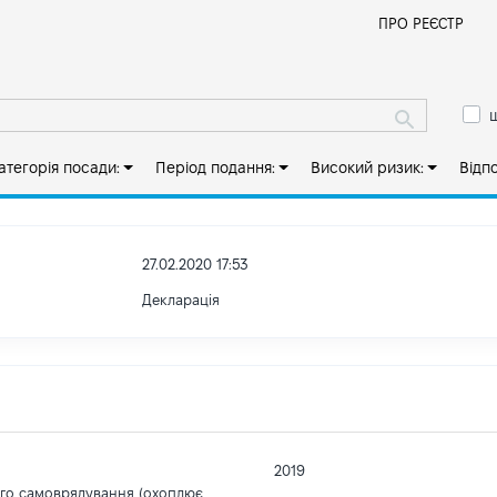
Й
ПРО РЕЄСТР
ш
атегорія посади:
Період подання:
Високий ризик:
Відп
27.02.2020 17:53
Декларація
2019
ого самоврядування (охоплює