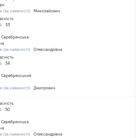
ро
і (за наявності):
Миколайович
асність
%:
33
Серебрянська
на
і (за наявності):
Олександрівна
асність
%:
34
Серебрянський
і (за наявності):
Дмитрович
асність
%:
50
Серебрянська
на
і (за наявності):
Олександрівна