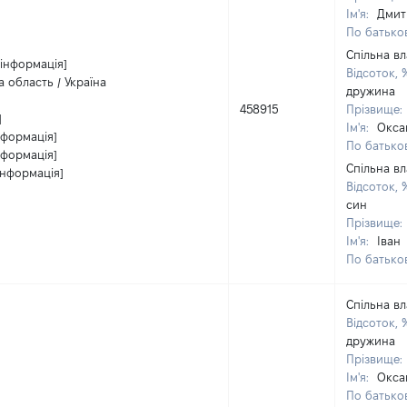
Ім'я:
Дмит
По батьков
Спільна вл
 інформація]
Відсоток, 
а область / Україна
дружина
458915
Прізвище:
]
Ім'я:
Окса
нформація]
По батьков
нформація]
Спільна вл
інформація]
Відсоток, 
син
Прізвище:
Ім'я:
Іван
По батьков
Спільна вл
Відсоток, 
дружина
Прізвище:
Ім'я:
Окса
По батьков