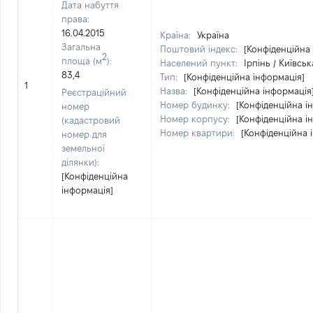
Дата набуття
права:
16.04.2015
Країна:
Україна
Загальна
Поштовий індекс:
[Конфіденційна
2
площа (м
):
Населений пункт:
Ірпінь / Київськ
83,4
Тип:
[Конфіденційна інформація]
1
Назва:
[Конфіденційна інформація
Реєстраційний
Номер будинку:
[Конфіденційна і
номер
Номер корпусу:
[Конфіденційна і
(кадастровий
Номер квартири:
[Конфіденційна 
номер для
земельної
ділянки):
[Конфіденційна
інформація]