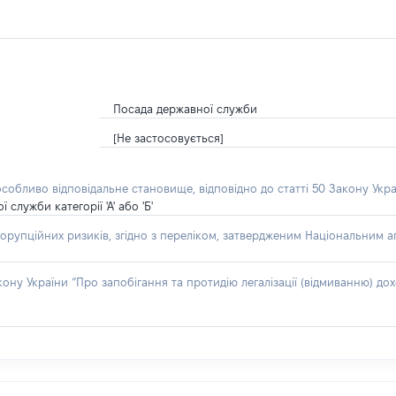
Посада державної служби
[Не застосовується]
особливо відповідальне становище, відповідно до статті 50 Закону Укра
лужби категорії 'А' або 'Б'
орупційних ризиків, згідно з переліком, затвердженим Національним аг
акону України “Про запобігання та протидію легалізації (відмиванню) 