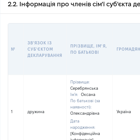
2.2. Інформація про членів сім'ї суб'єкта 
ЗВ'ЯЗОК ІЗ
ПРІЗВИЩЕ, ІМ'Я,
№
СУБ'ЄКТОМ
ГРОМАДЯ
ПО БАТЬКОВІ
ДЕКЛАРУВАННЯ
Прізвище:
Серебрянська
Ім'я:
Оксана
По батькові (за
наявності):
1
дружина
Україна
Олександрівна
Дата
народження:
[Конфіденційна
інформація]