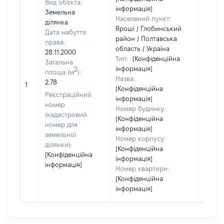
Вид об'єкта:
інформація]
Земельна
Населений пункт:
ділянка
Яроші / Глобинський
Дата набуття
район / Полтавська
права:
область / Україна
28.11.2000
Тип:
[Конфіденційна
Загальна
інформація]
2
площа (м
):
Назва:
[Не
2.78
1
[Конфіденційна
засто
Реєстраційний
інформація]
номер
Номер будинку:
(кадастровий
[Конфіденційна
номер для
інформація]
земельної
Номер корпусу:
ділянки):
[Конфіденційна
[Конфіденційна
інформація]
інформація]
Номер квартири:
[Конфіденційна
інформація]