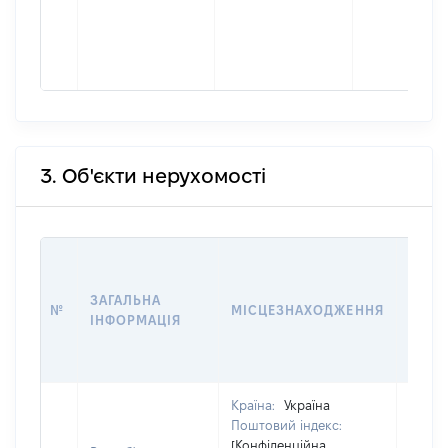
3. Об'єкти нерухомості
ВАРТ
ДАТУ
ЗАГАЛЬНА
ПРАВ
№
МІСЦЕЗНАХОДЖЕННЯ
ІНФОРМАЦІЯ
ОСТ
ГРО
ОЦІ
Країна:
Україна
Поштовий індекс:
[Конфіденційна