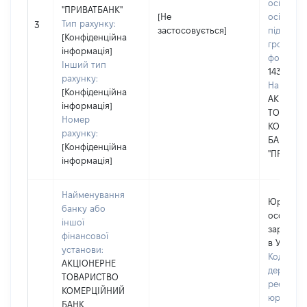
осіб, фіз
"ПРИВАТБАНК"
[Не
осіб –
Тип рахунку:
3
застосовується]
підприєм
[Конфіденційна
громадс
інформація]
формува
Інший тип
14360570
рахунку:
Наймену
[Конфіденційна
АКЦІОНЕ
інформація]
ТОВАРИ
Номер
КОМЕРЦ
рахунку:
БАНК
[Конфіденційна
"ПРИВАТ
інформація]
Найменування
Юридич
банку або
особа,
іншої
зареєст
фінансової
в Україні
установи:
Код в Єд
АКЦІОНЕРНЕ
державн
ТОВАРИСТВО
реєстрі
КОМЕРЦІЙНИЙ
юридичн
БАНК