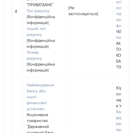
осіб, фіз
"ПРИВАТБАНК"
[Не
осіб –
Тип рахунку:
4
застосовується]
підприєм
[Конфіденційна
громадс
інформація]
формува
Інший тип
14360570
рахунку:
Наймену
[Конфіденційна
АКЦІОНЕ
інформація]
ТОВАРИ
Номер
КОМЕРЦ
рахунку:
БАНК
[Конфіденційна
"ПРИВАТ
інформація]
Найменування
Юридич
банку або
особа,
іншої
зареєст
фінансової
в Україні
установи:
Код в Єд
Акціонерне
державн
товариство
реєстрі
"Державний
юридичн
ощадний банк