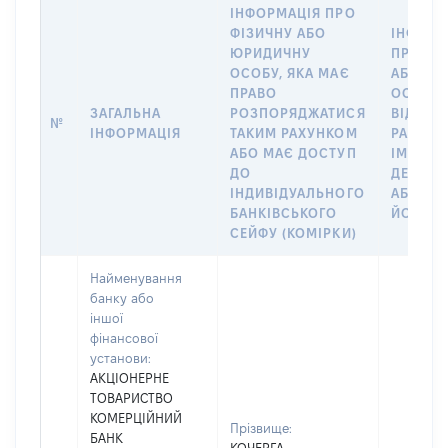
ІНФОРМАЦІЯ ПРО
ФІЗИЧНУ АБО
ІНФОРМ
ЮРИДИЧНУ
ПРО ФІ
ОСОБУ, ЯКА МАЄ
АБО Ю
ПРАВО
ОСОБУ,
ЗАГАЛЬНА
РОЗПОРЯДЖАТИСЯ
ВІДКРИ
№
ІНФОРМАЦІЯ
ТАКИМ РАХУНКОМ
РАХУНО
АБО МАЄ ДОСТУП
ІМ’Я СУ
ДО
ДЕКЛАР
ІНДИВІДУАЛЬНОГО
АБО ЧЛ
БАНКІВСЬКОГО
ЙОГО СІ
СЕЙФУ (КОМІРКИ)
Найменування
банку або
іншої
фінансової
установи:
АКЦІОНЕРНЕ
ТОВАРИСТВО
КОМЕРЦІЙНИЙ
Прізвище:
БАНК