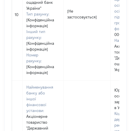
ощадний банк
осіб, фіз
України"
[Не
осіб –
Тип рахунку:
10
застосовується]
підприєм
[Конфіденційна
громадс
інформація]
формува
Інший тип
0003212
рахунку:
Наймену
[Конфіденційна
Акціоне
інформація]
товарис
Номер
"Держав
рахунку:
ощадний
[Конфіденційна
України"
інформація]
Найменування
Юридич
банку або
особа,
іншої
зареєст
фінансової
в Україні
установи:
Код в Єд
Акціонерне
державн
товариство
реєстрі
"Державний