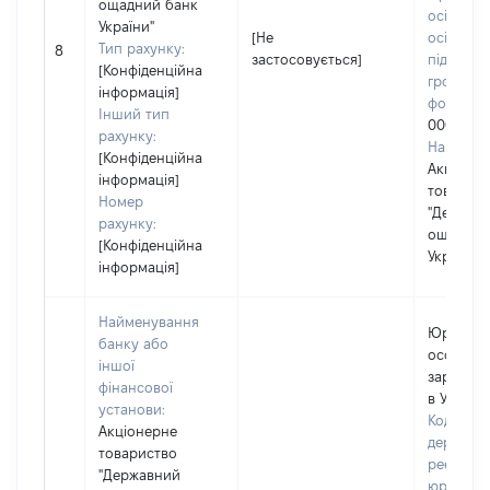
ощадний банк
осіб, фіз
України"
[Не
осіб –
Тип рахунку:
8
застосовується]
підприєм
[Конфіденційна
громадс
інформація]
формува
Інший тип
0003212
рахунку:
Наймену
[Конфіденційна
Акціоне
інформація]
товарис
Номер
"Держав
рахунку:
ощадний
[Конфіденційна
України"
інформація]
Найменування
Юридич
банку або
особа,
іншої
зареєст
фінансової
в Україні
установи:
Код в Єд
Акціонерне
державн
товариство
реєстрі
"Державний
юридичн