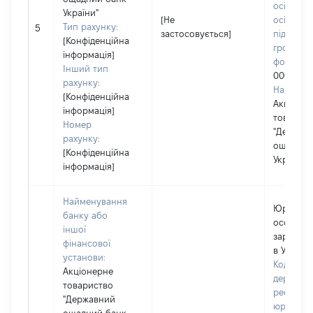
осіб, фіз
України"
[Не
осіб –
Тип рахунку:
5
застосовується]
підприєм
[Конфіденційна
громадс
інформація]
формува
Інший тип
0003212
рахунку:
Наймену
[Конфіденційна
Акціоне
інформація]
товарис
Номер
"Держав
рахунку:
ощадний
[Конфіденційна
України"
інформація]
Найменування
Юридич
банку або
особа,
іншої
зареєст
фінансової
в Україні
установи:
Код в Єд
Акціонерне
державн
товариство
реєстрі
"Державний
юридичн