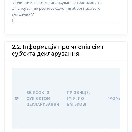
злочинним шляхом, фінансуванню тероризму та
фінансуванню розповсюдження зброї масового
знищення”?
Ні
2.2. Інформація про членів сім'ї
суб'єкта декларування
ЗВ'ЯЗОК ІЗ
ПРІЗВИЩЕ,
№
СУБ'ЄКТОМ
ІМ'Я, ПО
ГРОМАДЯН
ДЕКЛАРУВАННЯ
БАТЬКОВІ