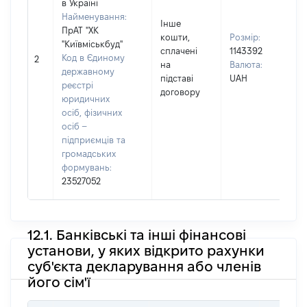
в Україні
Вл
Найменування:
Пр
Інше
ПрАТ "ХК
КО
кошти,
Розмір:
"Київміськбуд"
Ім'
сплачені
1143392
Код в Єдиному
ОЛ
2
на
Валюта:
державному
По
підставі
UAH
реєстрі
(за
договору
юридичних
на
осіб, фізичних
ПЕ
осіб –
підприємців та
громадських
формувань:
23527052
12.1. Банківські та інші фінансові
установи, у яких відкрито рахунки
суб'єкта декларування або членів
його сім'ї