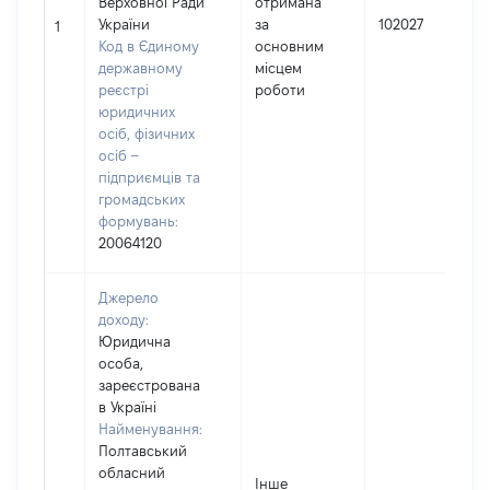
Верховної Ради
отримана
України
за
102027
1
Код в Єдиному
основним
державному
місцем
реєстрі
роботи
юридичних
осіб, фізичних
осіб –
підприємців та
громадських
формувань:
20064120
Джерело
доходу:
Юридична
особа,
зареєстрована
в Україні
Найменування:
Полтавський
обласний
Інше