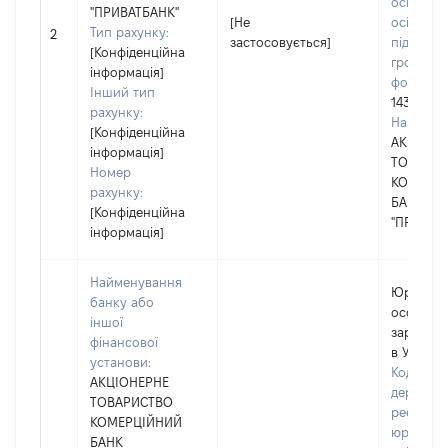
осіб, фіз
"ПРИВАТБАНК"
[Не
осіб –
Тип рахунку:
2
застосовується]
підприєм
[Конфіденційна
громадс
інформація]
формува
Інший тип
14360570
рахунку:
Наймену
[Конфіденційна
АКЦІОНЕ
інформація]
ТОВАРИ
Номер
КОМЕРЦ
рахунку:
БАНК
[Конфіденційна
"ПРИВАТ
інформація]
Найменування
Юридич
банку або
особа,
іншої
зареєст
фінансової
в Україні
установи:
Код в Єд
АКЦІОНЕРНЕ
державн
ТОВАРИСТВО
реєстрі
КОМЕРЦІЙНИЙ
юридичн
БАНК