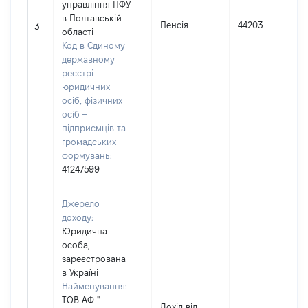
управління ПФУ
в Полтавській
Пенсія
44203
3
області
Код в Єдиному
державному
реєстрі
юридичних
осіб, фізичних
осіб –
підприємців та
громадських
формувань:
41247599
Джерело
доходу:
Юридична
особа,
зареєстрована
в Україні
Найменування:
ТОВ АФ "
Дохід від