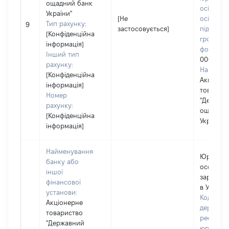
ощадний банк
осіб, фіз
України"
[Не
осіб –
Тип рахунку:
9
застосовується]
підприєм
[Конфіденційна
громадс
інформація]
формува
Інший тип
0003212
рахунку:
Наймену
[Конфіденційна
Акціоне
інформація]
товарис
Номер
"Держав
рахунку:
ощадний
[Конфіденційна
України"
інформація]
Найменування
Юридич
банку або
особа,
іншої
зареєст
фінансової
в Україні
установи:
Код в Єд
Акціонерне
державн
товариство
реєстрі
"Державний
юридичн