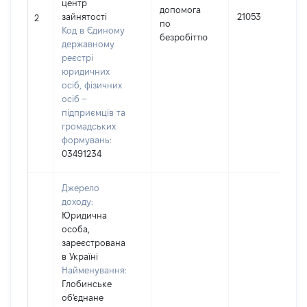
центр
допомога
зайнятості
21053
2
по
Код в Єдиному
безробіттю
державному
реєстрі
юридичних
осіб, фізичних
осіб –
підприємців та
громадських
формувань:
03491234
Джерело
доходу:
Юридична
особа,
зареєстрована
в Україні
Найменування:
Глобинське
об'єднане