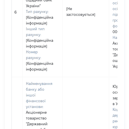
ощадний банк
осіб, фіз
України"
[Не
осіб –
Тип рахунку:
6
застосовується]
підприєм
[Конфіденційна
громадс
інформація]
формува
Інший тип
0003212
рахунку:
Наймену
[Конфіденційна
Акціоне
інформація]
товарис
Номер
"Держав
рахунку:
ощадний
[Конфіденційна
України"
інформація]
Найменування
Юридич
банку або
особа,
іншої
зареєст
фінансової
в Україні
установи:
Код в Єд
Акціонерне
державн
товариство
реєстрі
"Державний
юридичн