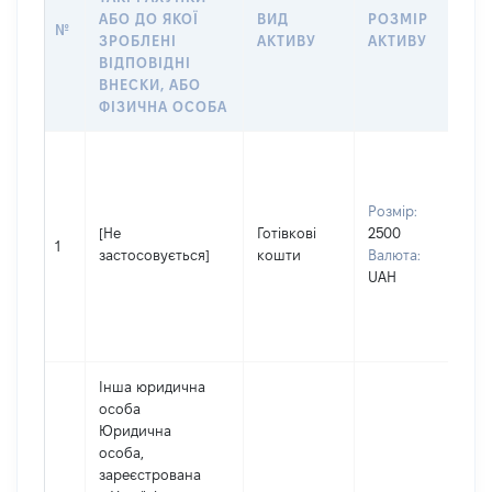
АБО ДО ЯКОЇ
ВИД
РОЗМІР
Щ
№
ЗРОБЛЕНІ
АКТИВУ
АКТИВУ
П
ВІДПОВІДНІ
О
ВНЕСКИ, АБО
ФІЗИЧНА ОСОБА
Вл
Пр
КО
Розмір:
Ім'
[Не
Готівкові
2500
ОЛ
1
застосовується]
кошти
Валюта:
По
UAH
(за
на
ПЕ
Інша юридична
особа
Юридична
особа,
зареєстрована