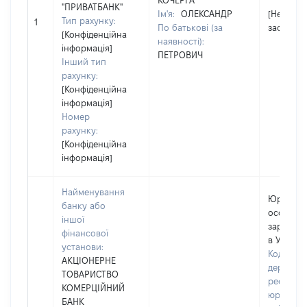
КОЧЕРГА
"ПРИВАТБАНК"
Ім'я:
ОЛЕКСАНДР
[Не
Тип рахунку:
1
По батькові (за
застосов
[Конфіденційна
наявності):
інформація]
ПЕТРОВИЧ
Інший тип
рахунку:
[Конфіденційна
інформація]
Номер
рахунку:
[Конфіденційна
інформація]
Найменування
Юридич
банку або
особа,
іншої
зареєст
фінансової
в Україні
установи:
Код в Єд
АКЦІОНЕРНЕ
державн
ТОВАРИСТВО
реєстрі
КОМЕРЦІЙНИЙ
юридичн
БАНК