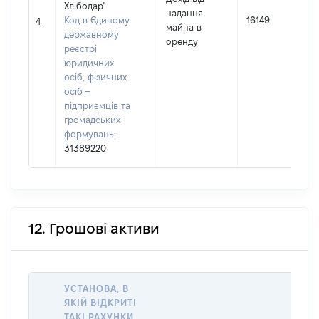
Хлібодар"
надання
Код в Єдиному
16149
4
майна в
державному
оренду
реєстрі
юридичних
осіб, фізичних
осіб –
підприємців та
громадських
формувань:
31389220
12. Грошові активи
УСТАНОВА, В
ЯКІЙ ВІДКРИТІ
ТАКІ РАХУНКИ
І