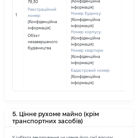
частк
[Конфіденційна
79,30
побуд
інформація]
Реєстраційний
матері
Номер будинку:
1
номер:
за ко
[Конфіденційна
[Конфіденційна
суб'єк
інформація]
інформація]
декла
Номер корпусу:
Об'єкт
або ч
[Конфіденційна
незавершеного
його сі
інформація]
будівництва
Номер квартири:
[Конфіденційна
інформація]
Кадастровий номер:
[Конфіденційна
інформація]
5. Цінне рухоме майно (крім
транспортних засобів)
У суб'єкта декларування чи членів його сім'ї відсутні