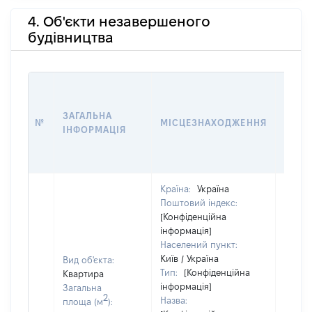
4. Об'єкти незавершеного
будівництва
ЗВ'ЯЗ
ЗАГАЛЬНА
№
МІСЦЕЗНАХОДЖЕННЯ
СУБ'
ІНФОРМАЦІЯ
ДЕКЛ
Країна:
Україна
Поштовий індекс:
[Конфіденційна
інформація]
Населений пункт:
Київ / Україна
Вид об'єкта:
Тип:
[Конфіденційна
Квартира
Об'єкт
інформація]
Загальна
2
повні
Назва:
площа (м
):