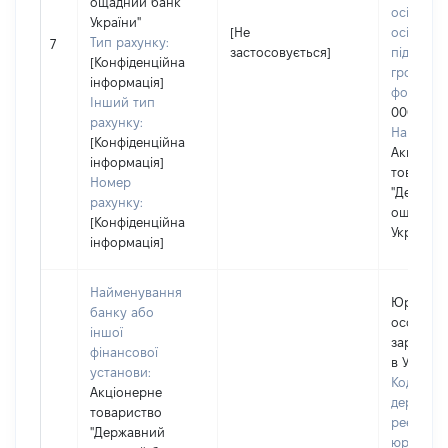
ощадний банк
осіб, фіз
України"
[Не
осіб –
Тип рахунку:
7
застосовується]
підприєм
[Конфіденційна
громадс
інформація]
формува
Інший тип
0003212
рахунку:
Наймену
[Конфіденційна
Акціоне
інформація]
товарис
Номер
"Держав
рахунку:
ощадний
[Конфіденційна
України"
інформація]
Найменування
Юридич
банку або
особа,
іншої
зареєст
фінансової
в Україні
установи:
Код в Єд
Акціонерне
державн
товариство
реєстрі
"Державний
юридичн