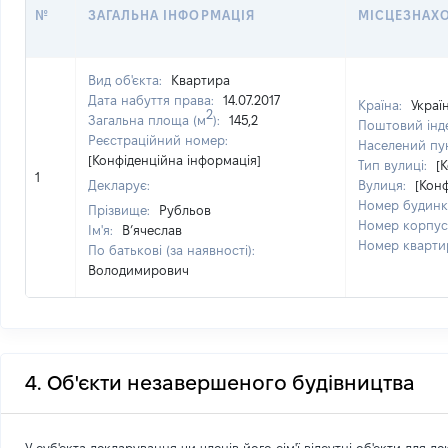
№
ЗАГАЛЬНА ІНФОРМАЦІЯ
МІСЦЕЗНАХ
Вид об'єкта:
Квартира
Дата набуття права:
14.07.2017
Країна:
Украї
2
Загальна площа (м
):
145,2
Поштовий інд
Реєстраційний номер:
Населений пу
[Конфіденційна інформація]
Тип вулиці:
[
1
Декларує:
Вулиця:
[Кон
Номер будинк
Прізвище:
Рубльов
Номер корпус
Ім'я:
В’ячеслав
Номер кварти
По батькові (за наявності):
Володимирович
4. Об'єкти незавершеного будівництва