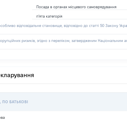
Посада в органах місцевого самоврядування
п'ята категорія
особливо відповідальне становище, відповідно до статті 50 Закону Укра
орупційних ризиків, згідно з переліком, затвердженим Національним аг
декларування
, ПО БАТЬКОВІ
ова