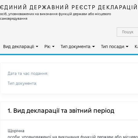
ЄДИНИЙ ДЕРЖАВНИЙ РЕЄСТР ДЕКЛАРАЦІ
осіб, уповноважених на виконання функцій держави або місцевого
самоврядування
Вид декларації:
Рік:
Тип документа:
Тип посади:
К
Дата та час подання:
Тип документа:
1. Вид декларації та звітний період
Щорічна
особи, уповноваженої на виконання функцій держави або місцев