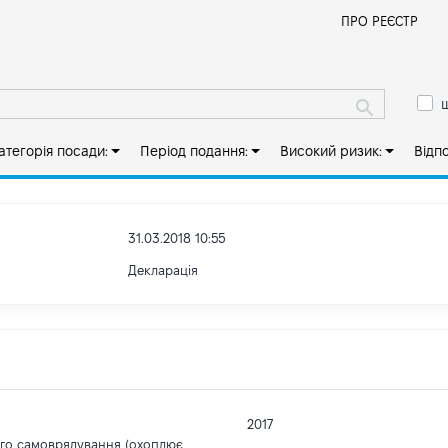
Й
ПРО РЕЄСТР
ш
атегорія посади:
Період подання:
Високий ризик:
Відп
31.03.2018 10:55
Декларація
2017
ого самоврядування (охоплює