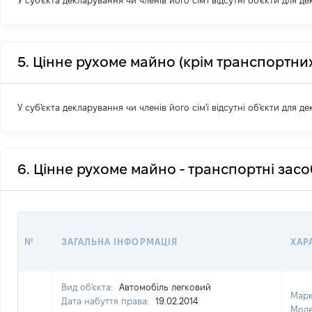
У суб'єкта декларування чи членів його сім'ї відсутні об'єкти для д
5. Цінне рухоме майно (крім транспортних
У суб'єкта декларування чи членів його сім'ї відсутні об'єкти для д
6. Цінне рухоме майно - транспортні зас
№
ЗАГАЛЬНА ІНФОРМАЦІЯ
ХАР
Вид об'єкта:
Автомобіль легковий
Мар
Дата набуття права:
19.02.2014
Моде