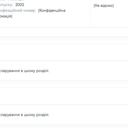
випуску:
2002
[Не відомо]
тифікаційний номер:
[Конфіденційна
рмація]
екларування в цьому розділі.
екларування в цьому розділі.