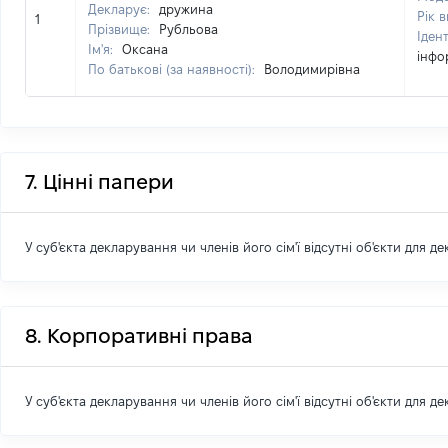
Декларує:
дружина
Рік 
1
Прізвище:
Рубльова
Іден
Ім'я:
Оксана
інфо
По батькові (за наявності):
Володимирівна
7. Цінні папери
У суб'єкта декларування чи членів його сім'ї відсутні об'єкти для д
8. Корпоративні права
У суб'єкта декларування чи членів його сім'ї відсутні об'єкти для д