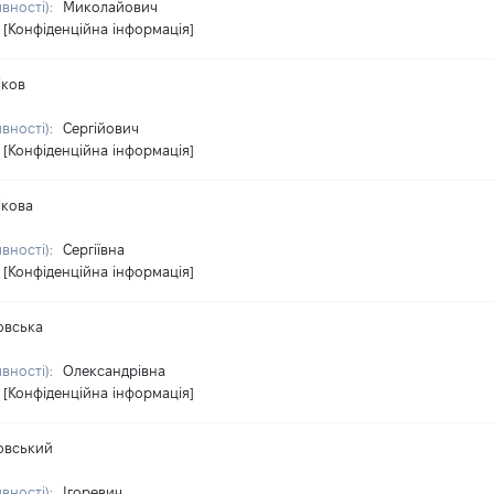
явності):
Миколайович
[Конфіденційна інформація]
іков
явності):
Сергійович
[Конфіденційна інформація]
ікова
явності):
Сергіївна
[Конфіденційна інформація]
овська
явності):
Олександрівна
[Конфіденційна інформація]
овський
явності):
Ігоревич