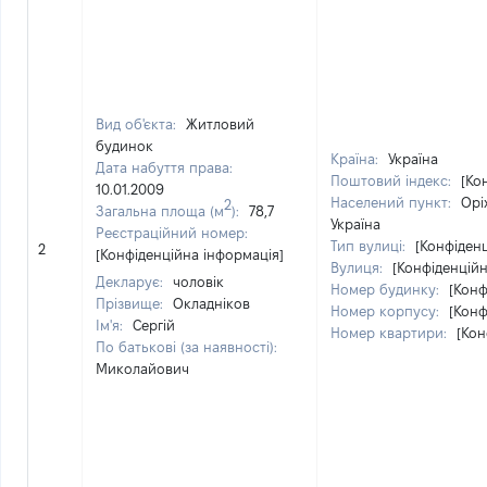
Вид об'єкта:
Житловий
будинок
Країна:
Україна
Дата набуття права:
Поштовий індекс:
[Ко
10.01.2009
Населений пункт:
Орі
2
Загальна площа (м
):
78,7
Україна
Реєстраційний номер:
Тип вулиці:
[Конфіден
2
[Конфіденційна інформація]
Вулиця:
[Конфіденційн
Декларує:
чоловік
Номер будинку:
[Конф
Прізвище:
Окладніков
Номер корпусу:
[Конф
Ім'я:
Сергій
Номер квартири:
[Кон
По батькові (за наявності):
Миколайович