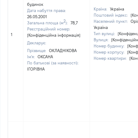
будинок
Країна:
Україна
Дата набуття права:
Поштовий індекс:
[Ко
26.05.2001
2
Населений пункт:
Орі
Загальна площа (м
):
78,7
Україна
Реєстраційний номер:
Тип вулиці:
[Конфіден
1
[Конфіденційна інформація]
Вулиця:
[Конфіденційн
Декларує:
Номер будинку:
[Конф
Прізвище:
ОКЛАДНІКОВА
Номер корпусу:
[Конф
Ім'я:
ОКСАНА
Номер квартири:
[Кон
По батькові (за наявності):
ІГОРІВНА