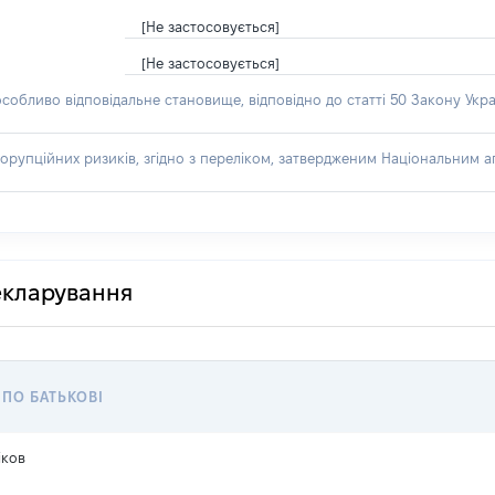
[Не застосовується]
[Не застосовується]
особливо відповідальне становище, відповідно до статті 50 Закону Укра
орупційних ризиків, згідно з переліком, затвердженим Національним аг
декларування
 ПО БАТЬКОВІ
іков