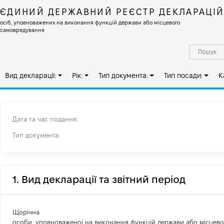
ЄДИНИЙ ДЕРЖАВНИЙ РЕЄСТР ДЕКЛАРАЦІ
осіб, уповноважених на виконання функцій держави або місцевого
самоврядування
Вид декларації:
Рік:
Тип документа:
Тип посади:
К
Дата та час подання:
Тип документа:
1. Вид декларації та звітний період
Щорічна
особи, уповноваженої на виконання функцій держави або місцев