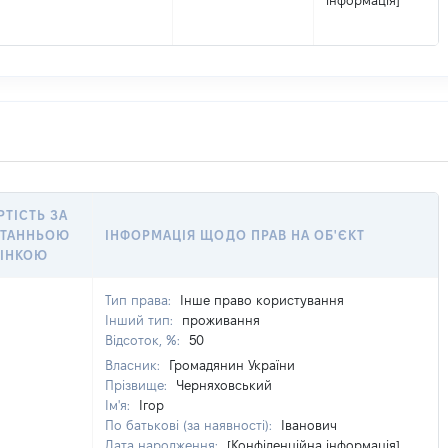
інформація]
РТІСТЬ ЗА
ТАННЬОЮ
ІНФОРМАЦІЯ ЩОДО ПРАВ НА ОБ'ЄКТ
ІНКОЮ
Тип права:
Інше право користування
Інший тип:
проживання
Відсоток, %:
50
Власник:
Громадянин України
Прізвище:
Черняховський
Ім'я:
Ігор
По батькові (за наявності):
Іванович
Дата народження:
[Конфіденційна інформація]