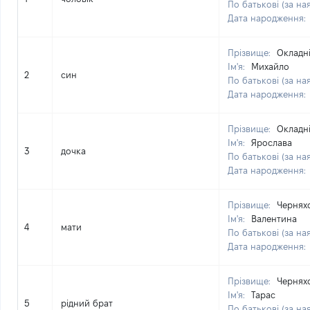
По батькові (за на
Дата народження:
Прізвище:
Окладн
Ім'я:
Михайло
2
син
По батькові (за на
Дата народження:
Прізвище:
Окладн
Ім'я:
Ярослава
3
дочка
По батькові (за на
Дата народження:
Прізвище:
Чернях
Ім'я:
Валентина
4
мати
По батькові (за на
Дата народження:
Прізвище:
Чернях
Ім'я:
Тарас
5
рідний брат
По батькові (за на