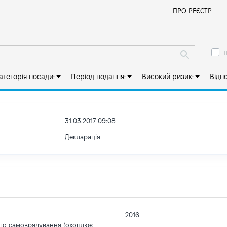
Й
ПРО РЕЄСТР
ш
атегорія посади:
Період подання:
Високий ризик:
Відп
31.03.2017 09:08
Декларація
2016
ого самоврядування (охоплює