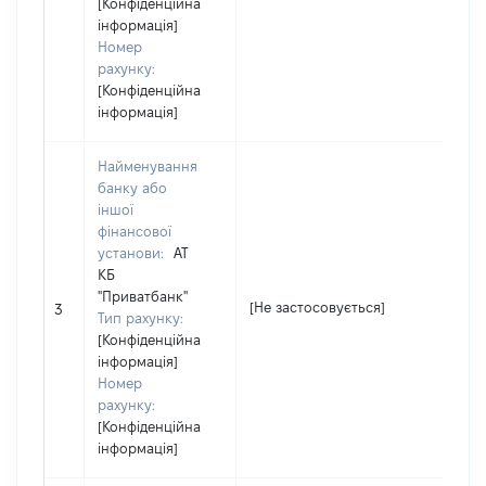
[Конфіденційна
інформація]
Номер
рахунку:
[Конфіденційна
інформація]
Найменування
банку або
іншої
фінансової
установи:
АТ
КБ
"Приватбанк"
[Не застосовується]
[Н
3
Тип рахунку:
[Конфіденційна
інформація]
Номер
рахунку:
[Конфіденційна
інформація]