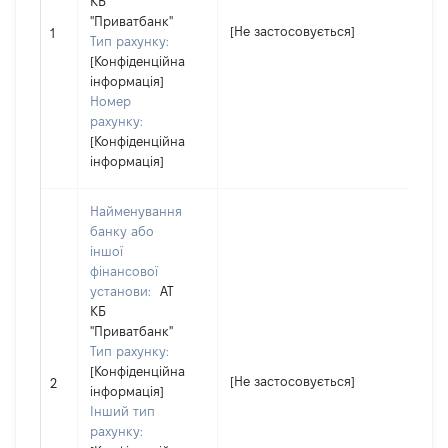
КБ
"Приватбанк"
[Не застосовується]
[Н
1
Тип рахунку:
[Конфіденційна
інформація]
Номер
рахунку:
[Конфіденційна
інформація]
Найменування
банку або
іншої
фінансової
установи:
АТ
КБ
"Приватбанк"
Тип рахунку:
[Конфіденційна
[Не застосовується]
[Н
2
інформація]
Інший тип
рахунку: