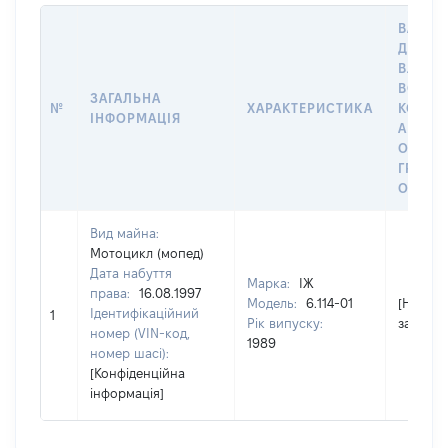
ВАРТІС
ДАТУ Н
ВЛАСН
ВОЛОД
ЗАГАЛЬНА
№
ХАРАКТЕРИСТИКА
КОРИС
ІНФОРМАЦІЯ
АБО З
ОСТА
ГРОШ
ОЦІНК
Вид майна:
Мотоцикл (мопед)
Дата набуття
Марка:
ІЖ
права:
16.08.1997
Модель:
6.114-01
[Не
Ідентифікаційний
1
Рік випуску:
застосо
номер (VIN-код,
1989
номер шасі):
[Конфіденційна
інформація]