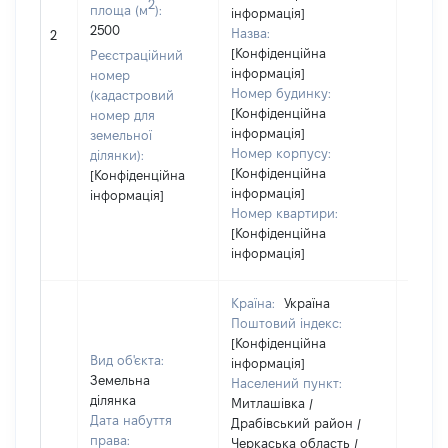
2
площа (м
):
інформація]
2500
Назва:
[Не ві
2
[Конфіденційна
Реєстраційний
інформація]
номер
Номер будинку:
(кадастровий
[Конфіденційна
номер для
інформація]
земельної
Номер корпусу:
ділянки):
[Конфіденційна
[Конфіденційна
інформація]
інформація]
Номер квартири:
[Конфіденційна
інформація]
Країна:
Україна
Поштовий індекс:
[Конфіденційна
Вид об'єкта:
інформація]
Земельна
Населений пункт:
ділянка
Митлашівка /
Дата набуття
Драбівський район /
права:
Черкаська область /