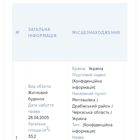
ВАРТ
ДАТУ
НАБУ
ЗАГАЛЬНА
ПРАВ
№
МІСЦЕЗНАХОДЖЕННЯ
ІНФОРМАЦІЯ
ЗА
ОСТ
ГРО
ОЦІ
Країна:
Україна
Поштовий індекс:
[Конфіденційна
Вид об'єкта:
інформація]
Житловий
Населений пункт:
будинок
Митлашівка /
Дата набуття
Драбівський район /
права:
Черкаська область /
28.04.2005
Україна
Загальна
Тип:
[Конфіденційна
2
площа (м
):
інформація]
35,2
Назва:
[Не ві
1