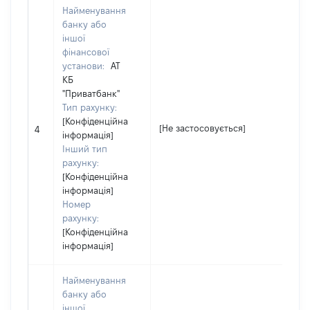
Найменування
банку або
іншої
фінансової
установи:
АТ
КБ
"Приватбанк"
Тип рахунку:
[Конфіденційна
[Не застосовується]
[Н
4
інформація]
Інший тип
рахунку:
[Конфіденційна
інформація]
Номер
рахунку:
[Конфіденційна
інформація]
Найменування
банку або
іншої