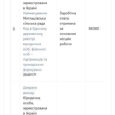
зареєстрована
в Україні
Найменування:
Заробітна
Митлашівська
плата
сільська рада
отримана
Код в Єдиному
за
66365
3
державному
основним
реєстрі
місцем
юридичних
роботи
осіб, фізичних
осіб –
підприємців та
громадських
формувань:
26491171
Джерело
доходу:
Юридична
особа,
зареєстрована
в Україні