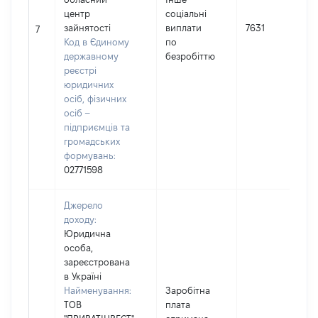
центр
соціальні
зайнятості
виплати
7631
7
Код в Єдиному
по
державному
безробіттю
реєстрі
юридичних
осіб, фізичних
осіб –
підприємців та
громадських
формувань:
02771598
Джерело
доходу:
Юридична
особа,
зареєстрована
в Україні
Найменування:
Заробітна
ТОВ
плата