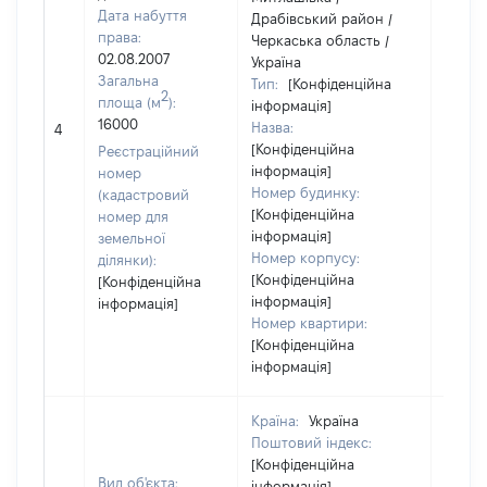
Дата набуття
Драбівський район /
права:
Черкаська область /
02.08.2007
Україна
Загальна
Тип:
[Конфіденційна
2
площа (м
):
інформація]
16000
Назва:
[Не ві
4
[Конфіденційна
Реєстраційний
інформація]
номер
Номер будинку:
(кадастровий
[Конфіденційна
номер для
інформація]
земельної
Номер корпусу:
ділянки):
[Конфіденційна
[Конфіденційна
інформація]
інформація]
Номер квартири:
[Конфіденційна
інформація]
Країна:
Україна
Поштовий індекс:
[Конфіденційна
Вид об'єкта:
інформація]