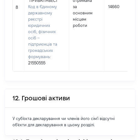
"ПРИВАТІНВЕСТ"
отримана
Код в Єдиному
за
14660
8
державному
основним
реєстрі
місцем
юридичних
роботи
осіб, фізичних
осіб –
підприємців та
громадських
формувань:
21550555
12. Грошові активи
У суб'єкта декларування чи членів його сім'ї відсутні
об'єкти для декларування в цьому розділі.