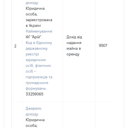
доходу:
Юридична
особа,
зареєстрована
в Україні
Найменування:
ФГ "Арій"
Дохід від
Код в Єдиному
надання
9507
2
державному
майна в
реєстрі
оренду
юридичних
осіб, фізичних
осіб –
підприємців та
громадських
формувань:
33259065
Джерело
доходу:
Юридична
особа,