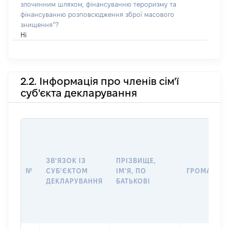
злочинним шляхом, фінансуванню тероризму та
фінансуванню розповсюдження зброї масового
знищення”?
Ні
2.2. Інформація про членів сім'ї
суб'єкта декларування
ЗВ'ЯЗОК ІЗ
ПРІЗВИЩЕ,
№
СУБ'ЄКТОМ
ІМ'Я, ПО
ГРОМАДЯН
ДЕКЛАРУВАННЯ
БАТЬКОВІ