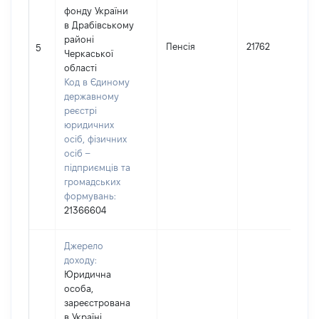
фонду України
в Драбівському
районі
Пенсія
21762
5
Черкаської
області
Код в Єдиному
державному
реєстрі
юридичних
осіб, фізичних
осіб –
підприємців та
громадських
формувань:
21366604
Джерело
доходу:
Юридична
особа,
зареєстрована
в Україні