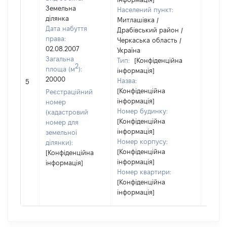
Земельна
Населений пункт:
ділянка
Митлашівка /
Дата набуття
Драбівський район /
права:
Черкаська область /
02.08.2007
Україна
Загальна
Тип:
[Конфіденційна
2
площа (м
):
інформація]
20000
Назва:
[Не ві
5
[Конфіденційна
Реєстраційний
інформація]
номер
Номер будинку:
(кадастровий
[Конфіденційна
номер для
інформація]
земельної
Номер корпусу:
ділянки):
[Конфіденційна
[Конфіденційна
інформація]
інформація]
Номер квартири:
[Конфіденційна
інформація]