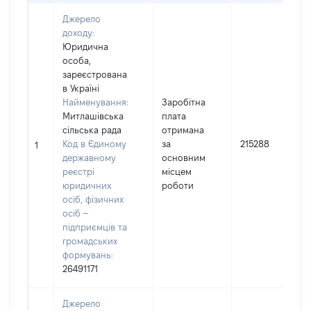
Джерело
доходу:
Юридична
особа,
зареєстрована
в Україні
Найменування:
Заробітна
Митлашівська
плата
сільська рада
отримана
Код в Єдиному
за
215288
1
державному
основним
реєстрі
місцем
юридичних
роботи
осіб, фізичних
осіб –
підприємців та
громадських
формувань:
26491171
Джерело