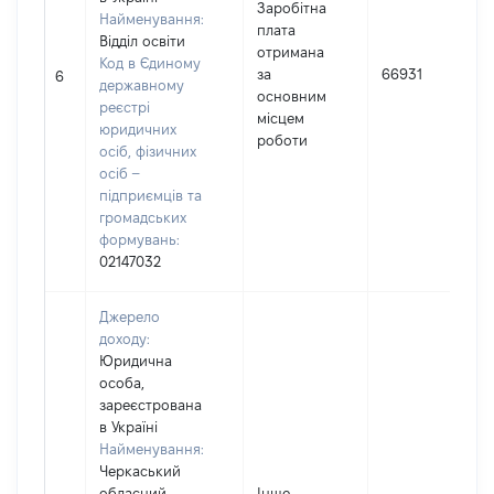
Заробітна
Найменування:
плата
Відділ освіти
отримана
Код в Єдиному
за
66931
6
державному
основним
реєстрі
місцем
юридичних
роботи
осіб, фізичних
осіб –
підприємців та
громадських
формувань:
02147032
Джерело
доходу:
Юридична
особа,
зареєстрована
в Україні
Найменування:
Черкаський
обласний
Інше