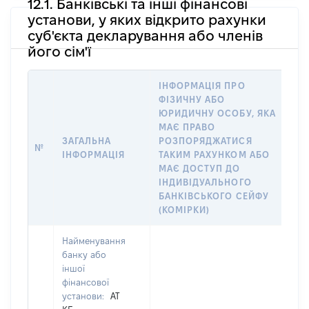
12.1. Банківські та інші фінансові
установи, у яких відкрито рахунки
суб'єкта декларування або членів
його сім'ї
ІНФОРМАЦІЯ ПРО
ФІЗИЧНУ АБО
І
ЮРИДИЧНУ ОСОБУ, ЯКА
Ф
МАЄ ПРАВО
Ю
ЗАГАЛЬНА
РОЗПОРЯДЖАТИСЯ
№
В
ІНФОРМАЦІЯ
ТАКИМ РАХУНКОМ АБО
ІМ
МАЄ ДОСТУП ДО
Д
ІНДИВІДУАЛЬНОГО
ЧЛ
БАНКІВСЬКОГО СЕЙФУ
(КОМІРКИ)
Найменування
банку або
іншої
фінансової
установи:
АТ