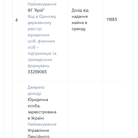
Найменування:
ФГ "Арій"
Дохід від
Код в Єдиному
надання
11883
4
державному
майна в
реєстрі
оренду
юридичних
осіб, фізичних
осіб –
підприємців та
громадських
формувань:
33259065
Джерело
доходу:
Юридична
особа,
зареєстрована
в Україні
Найменування:
Управління
Пенсійного