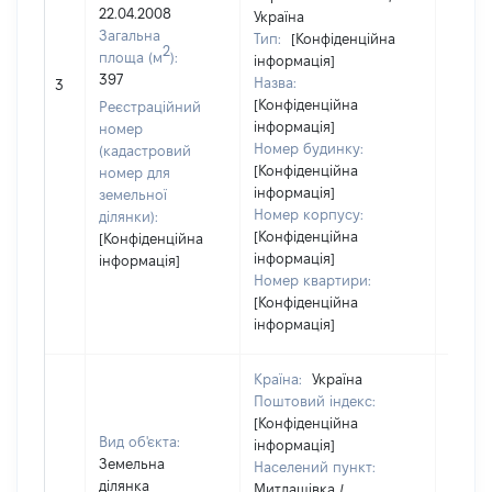
22.04.2008
Україна
Загальна
Тип:
[Конфіденційна
2
площа (м
):
інформація]
397
Назва:
[Не ві
3
[Конфіденційна
Реєстраційний
інформація]
номер
Номер будинку:
(кадастровий
[Конфіденційна
номер для
інформація]
земельної
Номер корпусу:
ділянки):
[Конфіденційна
[Конфіденційна
інформація]
інформація]
Номер квартири:
[Конфіденційна
інформація]
Країна:
Україна
Поштовий індекс:
[Конфіденційна
Вид об'єкта:
інформація]
Земельна
Населений пункт:
ділянка
Митлашівка /