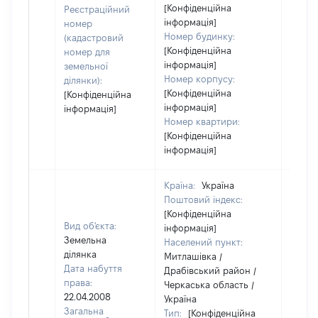
[Конфіденційна
Реєстраційний
інформація]
номер
Номер будинку:
(кадастровий
[Конфіденційна
номер для
інформація]
земельної
Номер корпусу:
ділянки):
[Конфіденційна
[Конфіденційна
інформація]
інформація]
Номер квартири:
[Конфіденційна
інформація]
Країна:
Україна
Поштовий індекс:
[Конфіденційна
Вид об'єкта:
інформація]
Земельна
Населений пункт:
ділянка
Митлашівка /
Дата набуття
Драбівський район /
права:
Черкаська область /
22.04.2008
Україна
Загальна
Тип:
[Конфіденційна