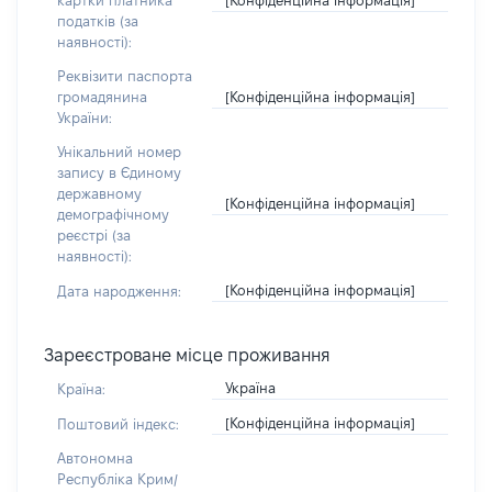
картки платника
податків (за
наявності):
Реквізити паспорта
[Конфіденційна інформація]
громадянина
України:
Унікальний номер
запису в Єдиному
державному
[Конфіденційна інформація]
демографічному
реєстрі (за
наявності):
[Конфіденційна інформація]
Дата народження:
Зареєстроване місце проживання
Україна
Країна:
[Конфіденційна інформація]
Поштовий індекс:
Автономна
Республіка Крим/