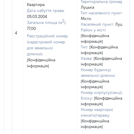
Територіальна громада:
Квартира
Луцька
Дата набуття права:
Тип населеного пункту:
05.03.2004
Місто
2
Загальна площа (м
):
Населений пункт:
Луцьк
77,00
Район у місті:
4
[Конфіденційна
Реєстраційний номер
інформація]
(кадастровий номер
Тип:
[Конфіденційна
для земельної
інформація]
ділянки):
Назва:
[Конфіденційна
[Конфіденційна
інформація]
інформація]
Номер будинку/
земельної ділянки:
[Конфіденційна
інформація]
Номер корпусу/секції/
блоку:
[Конфіденційна
інформація]
Номер квартири/
кімнати/гаражу:
[Конфіденційна
інформація]