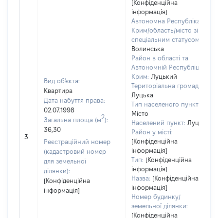
[Конфіденційна
інформація]
Автономна Республіка
Крим/область/місто зі
спеціальним статусом:
Волинська
Район в області та
Автономній Республіці
Крим:
Луцький
Вид об'єкта:
Територіальна громада:
Квартира
Луцька
Дата набуття права:
Тип населеного пункту:
02.07.1998
Місто
2
Загальна площа (м
):
Населений пункт:
Луцьк
36,30
Район у місті:
3
[Конфіденційна
Реєстраційний номер
інформація]
(кадастровий номер
Тип:
[Конфіденційна
для земельної
інформація]
ділянки):
Назва:
[Конфіденційна
[Конфіденційна
інформація]
інформація]
Номер будинку/
земельної ділянки:
[Конфіденційна