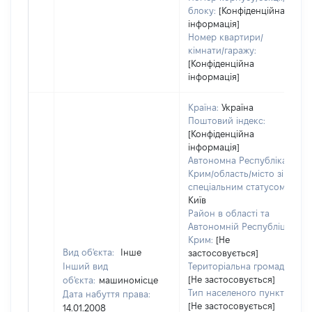
блоку:
[Конфіденційна
інформація]
Номер квартири/
кімнати/гаражу:
[Конфіденційна
інформація]
Країна:
Україна
Поштовий індекс:
[Конфіденційна
інформація]
Автономна Республіка
Крим/область/місто зі
спеціальним статусом:
Київ
Район в області та
Автономній Республіці
Крим:
[Не
Вид об'єкта:
Інше
застосовується]
Інший вид
Територіальна громада:
[Не застосовується]
об'єкта:
машиномісце
Тип населеного пункту:
Дата набуття права:
[Не застосовується]
14.01.2008