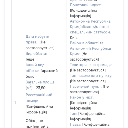
Поштовий індекс:
[Конфіденційна
інформація]
Автономна Республіка
Крим/область/місто зі
спеціальним статусом:
Дата набуття
Київ
права:
[Не
Район в області та
застосовується]
Автономній Республіці
Вид об'єкта:
Крим:
[Не
Інше
застосовується]
Територіальна громада:
Інший вид
[Не застосовується]
об'єкта:
Гаражний
Об'
Тип населеного пункту:
бокс
нал
[Не застосовується]
Загальна площа
суб'
2
Населений пункт:
[Не
(м
):
23,50
дек
застосовується]
Реєстраційний
чи 
Район у місті:
номер:
сім'
1
[Конфіденційна
[Конфіденційна
вла
інформація]
інформація]
від
Тип:
[Конфіденційна
Цив
інформація]
Об'єкт, не
код
Назва:
[Конфіденційна
прийнятий в