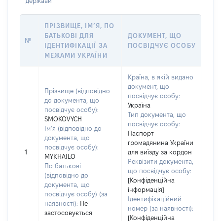
держави
ПРІЗВИЩЕ, ІМ’Я, ПО
БАТЬКОВІ ДЛЯ
ДОКУМЕНТ, ЩО
№
ІДЕНТИФІКАЦІЇ ЗА
ПОСВІДЧУЄ ОСОБУ
МЕЖАМИ УКРАЇНИ
Країна, в якій видано
документ, що
Прізвище (відповідно
посвідчує особу:
до документа, що
Україна
посвідчує особу):
Тип документа, що
SMOKOVYCH
посвідчує особу:
Ім’я (відповідно до
Паспорт
документа, що
громадянина України
посвідчує особу):
1
для виїзду за кордон
MYKHAILO
Реквізити документа,
По батькові
що посвідчує особу:
(відповідно до
[Конфіденційна
документа, що
інформація]
посвідчує особу) (за
Ідентифікаційний
наявності):
Не
номер (за наявності):
застосовується
[Конфіденційна