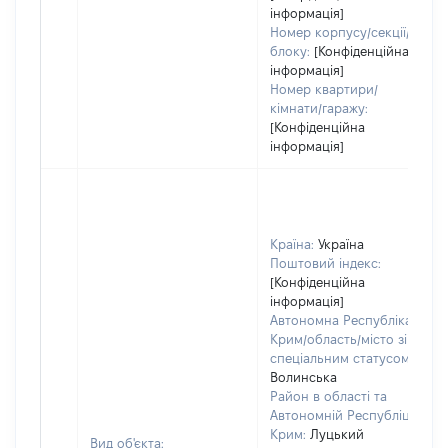
інформація]
Номер корпусу/секції/
блоку:
[Конфіденційна
інформація]
Номер квартири/
кімнати/гаражу:
[Конфіденційна
інформація]
Країна:
Україна
Поштовий індекс:
[Конфіденційна
інформація]
Автономна Республіка
Крим/область/місто зі
спеціальним статусом:
Волинська
Район в області та
Автономній Республіці
Крим:
Луцький
Вид об'єкта: