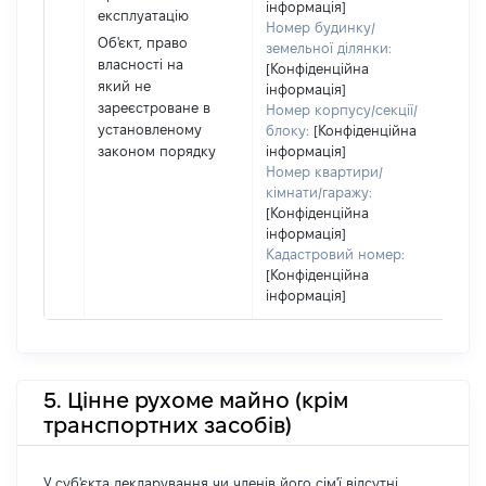
Укра
інформація]
експлуатацію
Номер будинку/
Об'єкт, право
земельної ділянки:
власності на
[Конфіденційна
який не
інформація]
зареєстроване в
Номер корпусу/секції/
установленому
блоку:
[Конфіденційна
законом порядку
інформація]
Номер квартири/
кімнати/гаражу:
[Конфіденційна
інформація]
Кадастровий номер:
[Конфіденційна
інформація]
5. Цінне рухоме майно (крім
транспортних засобів)
У суб'єкта декларування чи членів його сім'ї відсутні