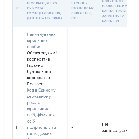
СТАТУТНОМУ
ІНФОРМАЦІЯ ПРО
ЧАСТКИ У
(СКЛАДЕНОМУ)
№
СУБʼЄКТА
ГРОШОВОМУ
КАПІТАЛІ (% ВІД
ГОСПОДАРЮВАННЯ,
ВИРАЖЕННІ,
ЗАГАЛЬНОГО
ДАТА НАБУТТЯ ПРАВА
ГРН
КАПІТАЛУ)
Найменування
юридичної
особи:
Обслуговуючий
кооператив
Гаражно-
будівельний
кооператив
Прогрес
Код в Єдиному
державному
реєстрі
юридичних
осіб, фізичних
осіб –
[Не
підприємців та
-
1
застосовується]
громадських