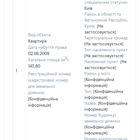
спеціальним статусом:
Київ
Район в області та
Автономній Республіці
Крим:
[Не
застосовується]
Вид об'єкта:
Територіальна громада:
Квартира
[Не застосовується]
Дата набуття права:
Тип населеного пункту:
02.06.2009
[Не застосовується]
2
Загальна площа (м
):
Населений пункт:
[Не
143,80
застосовується]
1
Район у місті:
Реєстраційний номер
[Конфіденційна
(кадастровий номер
інформація]
для земельної
Тип:
[Конфіденційна
ділянки):
інформація]
[Конфіденційна
Назва:
[Конфіденційна
інформація]
інформація]
Номер будинку/
земельної ділянки:
[Конфіденційна
інформація]
Номер корпусу/секції/