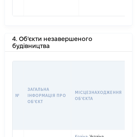
4. Об'єкти незавершеного
будівництва
ЗАГАЛЬНА
ПІ
МІСЦЕЗНАХОДЖЕННЯ
№
ІНФОРМАЦІЯ ПРО
ДЕ
ОБʼЄКТА
ОБʼЄКТ
ОБ
Країна:
Україна