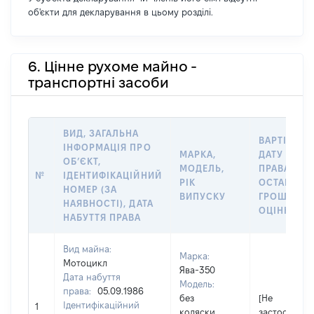
об'єкти для декларування в цьому розділі.
6. Цінне рухоме майно -
транспортні засоби
ВИД, ЗАГАЛЬНА
ВАРТІСТЬ 
ІНФОРМАЦІЯ ПРО
МАРКА,
ДАТУ НАБУ
ОБʼЄКТ,
МОДЕЛЬ,
ПРАВА АБО
№
ІДЕНТИФІКАЦІЙНИЙ
РІК
ОСТАННЬ
НОМЕР (ЗА
ВИПУСКУ
ГРОШОВО
НАЯВНОСТІ), ДАТА
ОЦІНКОЮ, 
НАБУТТЯ ПРАВА
Вид майна:
Марка:
Мотоцикл
Ява-350
Дата набуття
Модель:
права:
05.09.1986
без
[Не
Ідентифікаційний
1
коляски
застосовуєт