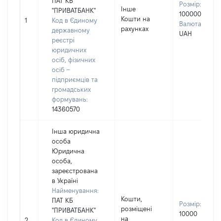
ПАТ КБ
Розмір:
Інше
"ПРИВАТБАНК"
100000
Кошти на
1
Код в Єдиному
Валюта:
рахунках
державному
UAH
реєстрі
юридичних
осіб, фізичних
осіб –
підприємців та
громадських
формувань:
14360570
Інша юридична
особа
Юридична
особа,
зареєстрована
в Україні
Найменування:
Кошти,
ПАТ КБ
Розмір:
розміщені
"ПРИВАТБАНК"
10000
на
2
Код в Єдиному