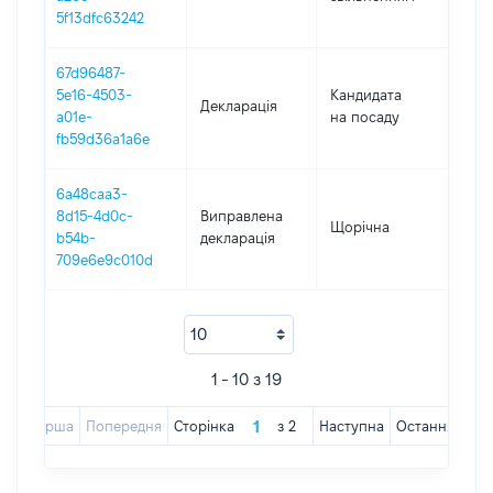
04.1
5f13dfc63242
67d96487-
5e16-4503-
Кандидата
Декларація
2019
a01e-
на посаду
fb59d36a1a6e
6a48caa3-
8d15-4d0c-
Виправлена
Щорічна
2019
b54b-
декларація
709e6e9c010d
1 - 10 з 19
Перша
Попередня
Сторінка
з
2
Наступна
Остання