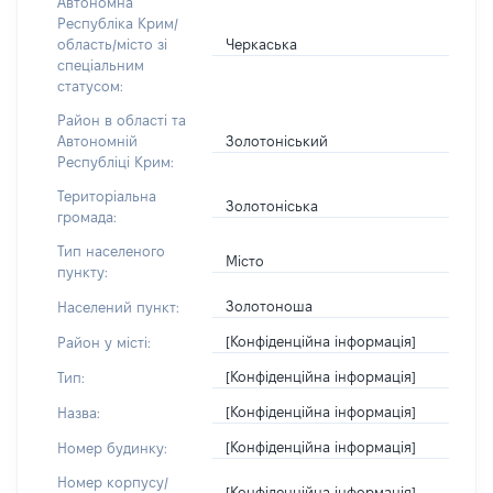
Автономна
Республіка Крим/
Черкаська
область/місто зі
спеціальним
статусом:
Район в області та
Золотоніський
Автономній
Республіці Крим:
Територіальна
Золотоніська
громада:
Тип населеного
Місто
пункту:
Золотоноша
Населений пункт:
[Конфіденційна інформація]
Район у місті:
[Конфіденційна інформація]
Тип:
[Конфіденційна інформація]
Назва:
[Конфіденційна інформація]
Номер будинку:
Номер корпусу/
[Конфіденційна інформація]