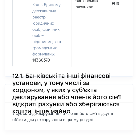
банківських
EUR
Код в Єдиному
рахунках
державному
реєстрі
юридичних
осіб, фізичних
осіб –
підприємців та
громадських
формувань:
14360570
12.1. Банківські та інші фінансові
установи, у тому числі за
кордоном, у яких у суб'єкта
декларування або членів його сім'ї
відкриті рахунки або зберігаються
кошти, інше майно
У суб'єкта декларування чи членів його сім'ї відсутні
об'єкти для декларування в цьому розділі.