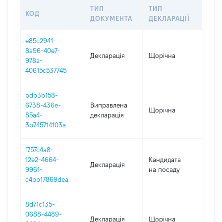
ТИП
ТИП
КОД
ПЕР
ДОКУМЕНТА
ДЕКЛАРАЦІЇ
e85c2941-
8a96-40e7-
Декларація
Щорічна
202
978a-
40615c537745
bdb3b158-
6738-436e-
Виправлена
Щорічна
202
85a4-
декларація
3b745714103a
f757c4a8-
12e2-4664-
Кандидата
Декларація
202
9961-
на посаду
c4bb17869dea
8d71c135-
0688-4489-
Декларація
Щорічна
202