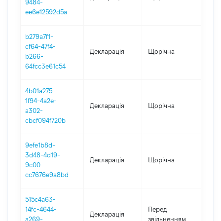
9484-
ee6e12592d5a
b279a7f1-
cf64-47f4-
Декларація
Щорічна
202
b266-
64fcc3e61c54
4b01a275-
1f94-4a2e-
Декларація
Щорічна
2021
a302-
cbcf094f720b
9efe1b8d-
3d48-4d19-
Декларація
Щорічна
202
9c00-
cc7676e9a8bd
515c4a63-
01.0
14fc-4644-
Перед
Декларація
-
a269-
звільненням