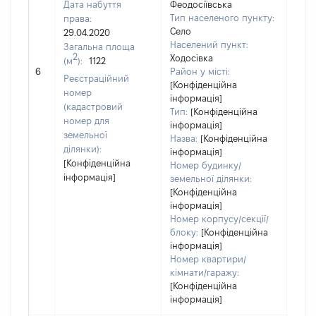
Дата набуття
Феодосіївська
Тип населеного пункту:
права:
Село
29.04.2020
Населений пункт:
Загальна площа
2
Ходосівка
(м
):
1122
[Не 
6
Район у місті:
Реєстраційний
[Конфіденційна
номер
інформація]
(кадастровий
Тип:
[Конфіденційна
номер для
інформація]
земельної
Назва:
[Конфіденційна
ділянки):
інформація]
[Конфіденційна
Номер будинку/
інформація]
земельної ділянки:
[Конфіденційна
інформація]
Номер корпусу/секції/
блоку:
[Конфіденційна
інформація]
Номер квартири/
кімнати/гаражу:
[Конфіденційна
інформація]