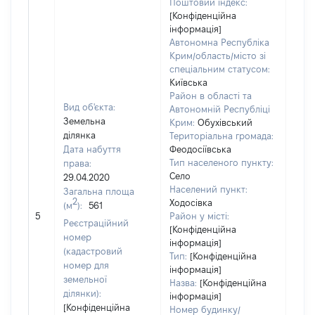
Поштовий індекс:
[Конфіденційна
інформація]
Автономна Республіка
Крим/область/місто зі
спеціальним статусом:
Київська
Район в області та
Вид об'єкта:
Автономній Республіці
Земельна
Крим:
Обухівський
ділянка
Територіальна громада:
Дата набуття
Феодосіївська
Тип населеного пункту:
права:
Село
29.04.2020
Населений пункт:
Загальна площа
2
Ходосівка
(м
):
561
[Не 
5
Район у місті:
Реєстраційний
[Конфіденційна
номер
інформація]
(кадастровий
Тип:
[Конфіденційна
номер для
інформація]
земельної
Назва:
[Конфіденційна
ділянки):
інформація]
[Конфіденційна
Номер будинку/