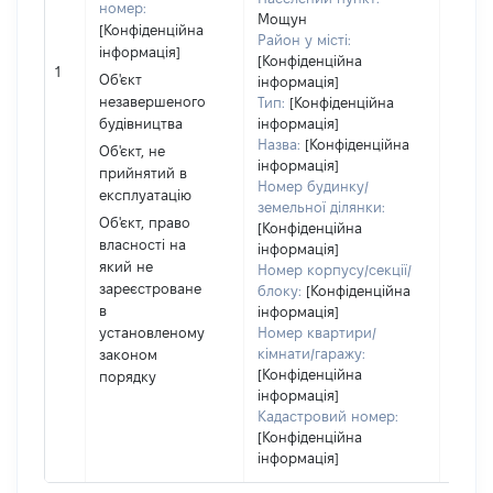
номер:
Мощун
частк
[Конфіденційна
Район у місті:
побу
інформація]
[Конфіденційна
матер
1
Об'єкт
інформація]
за ко
незавершеного
Тип:
[Конфіденційна
суб'є
будівництва
інформація]
декл
Назва:
[Конфіденційна
Об'єкт, не
або ч
інформація]
прийнятий в
його с
Номер будинку/
експлуатацію
земельної ділянки:
Об'єкт, право
[Конфіденційна
власності на
інформація]
який не
Номер корпусу/секції/
зареєстроване
блоку:
[Конфіденційна
в
інформація]
установленому
Номер квартири/
кімнати/гаражу:
законом
[Конфіденційна
порядку
інформація]
Кадастровий номер:
[Конфіденційна
інформація]