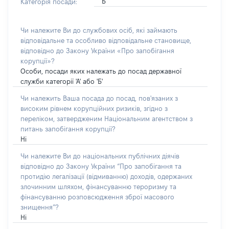
Б
Категорія посади:
Чи належите Ви до службових осіб, які займають
відповідальне та особливо відповідальне становище,
відповідно до Закону України «Про запобігання
корупції»?
Особи, посади яких належать до посад державної
служби категорії 'А' або 'Б'
Чи належить Ваша посада до посад, пов'язаних з
високим рівнем корупційних ризиків, згідно з
переліком, затвердженим Національним агентством з
питань запобігання корупції?
Ні
Чи належите Ви до національних публічних діячів
відповідно до Закону України “Про запобігання та
протидію легалізації (відмиванню) доходів, одержаних
злочинним шляхом, фінансуванню тероризму та
фінансуванню розповсюдження зброї масового
знищення”?
Ні