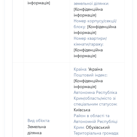
інформація]
земельної ділянки:
[Конфіденційна
інформація]
Номер корпусу/секції/
блоку:
[Конфіденційна
інформація]
Номер квартири/
кімнати/гаражу:
[Конфіденційна
інформація]
Країна:
Україна
Поштовий індекс:
[Конфіденційна
інформація]
Автономна Республіка
Крим/область/місто зі
спеціальним статусом:
Київська
Район в області та
Вид об'єкта:
Автономній Республіці
Земельна
Крим:
Обухівський
ділянка
Територіальна громада: