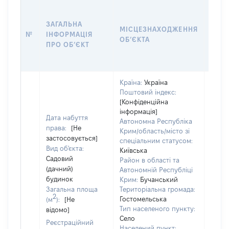
ЗАГАЛЬНА
ПІДС
МІСЦЕЗНАХОДЖЕННЯ
№
ІНФОРМАЦІЯ
ДЕК
ОБʼЄКТА
ПРО ОБʼЄКТ
ОБʼЄ
Країна:
Україна
Поштовий індекс:
[Конфіденційна
інформація]
Дата набуття
Автономна Республіка
права:
[Не
Крим/область/місто зі
застосовується]
спеціальним статусом:
Вид об'єкта:
Київська
Садовий
Район в області та
(дачний)
Автономній Республіці
будинок
Крим:
Бучанський
Загальна площа
Територіальна громада:
2
Гостомельська
(м
):
[Не
Тип населеного пункту:
відомо]
Об'єк
Село
Реєстраційний
повні
Населений пункт: