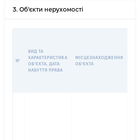
3. Об'єкти нерухомості
ВАР
ДАТ
НАБ
ВИД ТА
ПРА
ХАРАКТЕРИСТИКА
МІСЦЕЗНАХОДЖЕННЯ
№
ЗА
ОБʼЄКТА, ДАТА
ОБʼЄКТА
ОС
НАБУТТЯ ПРАВА
ГР
ОЦІ
ГРН