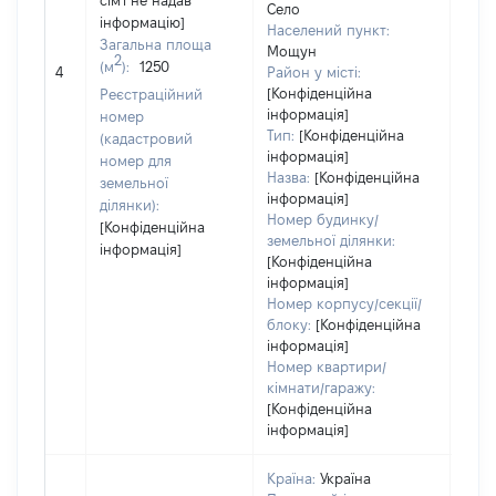
сім'ї не надав
Село
інформацію]
Населений пункт:
Загальна площа
Мощун
2
(м
):
1250
[Не 
4
Район у місті:
[Конфіденційна
Реєстраційний
інформація]
номер
Тип:
[Конфіденційна
(кадастровий
інформація]
номер для
Назва:
[Конфіденційна
земельної
інформація]
ділянки):
Номер будинку/
[Конфіденційна
земельної ділянки:
інформація]
[Конфіденційна
інформація]
Номер корпусу/секції/
блоку:
[Конфіденційна
інформація]
Номер квартири/
кімнати/гаражу:
[Конфіденційна
інформація]
Країна:
Україна