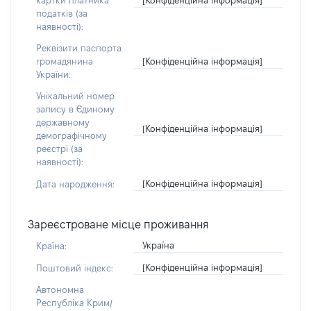
картки платника
податків (за
наявності):
Реквізити паспорта
[Конфіденційна інформація]
громадянина
України:
Унікальний номер
запису в Єдиному
державному
[Конфіденційна інформація]
демографічному
реєстрі (за
наявності):
[Конфіденційна інформація]
Дата народження:
Зареєстроване місце проживання
Україна
Країна:
[Конфіденційна інформація]
Поштовий індекс:
Автономна
Республіка Крим/