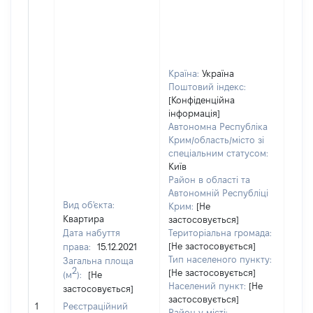
Країна:
Україна
Поштовий індекс:
[Конфіденційна
інформація]
Автономна Республіка
Крим/область/місто зі
спеціальним статусом:
Київ
Район в області та
Автономній Республіці
Вид об'єкта:
Крим:
[Не
Квартира
застосовується]
Дата набуття
Територіальна громада:
[Не застосовується]
права:
15.12.2021
Тип населеного пункту:
Загальна площа
2
[Не застосовується]
(м
):
[Не
Населений пункт:
[Не
застосовується]
застосовується]
[Не 
1
Реєстраційний
Район у місті: