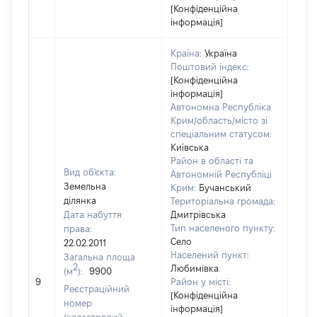
[Конфіденційна
інформація]
Країна:
Україна
Поштовий індекс:
[Конфіденційна
інформація]
Автономна Республіка
Крим/область/місто зі
спеціальним статусом:
Київська
Район в області та
Вид об'єкта:
Автономній Республіці
Земельна
Крим:
Бучанський
ділянка
Територіальна громада:
Дата набуття
Дмитрівська
Тип населеного пункту:
права:
Село
22.02.2011
Населений пункт:
Загальна площа
2
Любимівка
(м
):
9900
[Не 
9
Район у місті:
Реєстраційний
[Конфіденційна
номер
інформація]