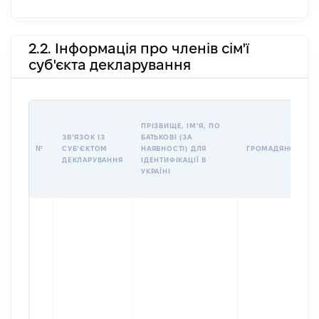
2.2. Інформація про членів сім'ї
суб'єкта декларування
ПРІЗВИЩЕ, ІМʼЯ, ПО
ЗВʼЯЗОК ІЗ
БАТЬКОВІ (ЗА
№
СУБʼЄКТОМ
НАЯВНОСТІ) ДЛЯ
ГРОМАДЯНСТВО
ДЕКЛАРУВАННЯ
ІДЕНТИФІКАЦІЇ В
УКРАЇНІ