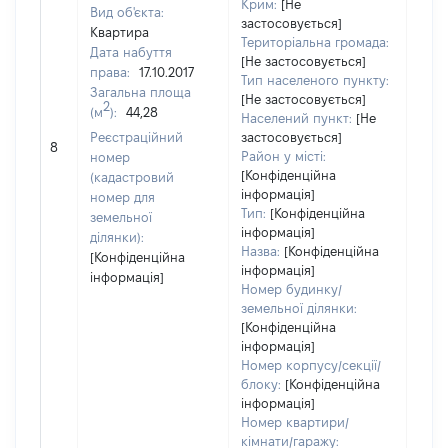
Крим:
[Не
Вид об'єкта:
застосовується]
Квартира
Територіальна громада:
Дата набуття
[Не застосовується]
права:
17.10.2017
Тип населеного пункту:
Загальна площа
[Не застосовується]
2
(м
):
44,28
Населений пункт:
[Не
Реєстраційний
застосовується]
[Не 
8
Район у місті:
номер
[Конфіденційна
(кадастровий
інформація]
номер для
Тип:
[Конфіденційна
земельної
інформація]
ділянки):
Назва:
[Конфіденційна
[Конфіденційна
інформація]
інформація]
Номер будинку/
земельної ділянки:
[Конфіденційна
інформація]
Номер корпусу/секції/
блоку:
[Конфіденційна
інформація]
Номер квартири/
кімнати/гаражу: