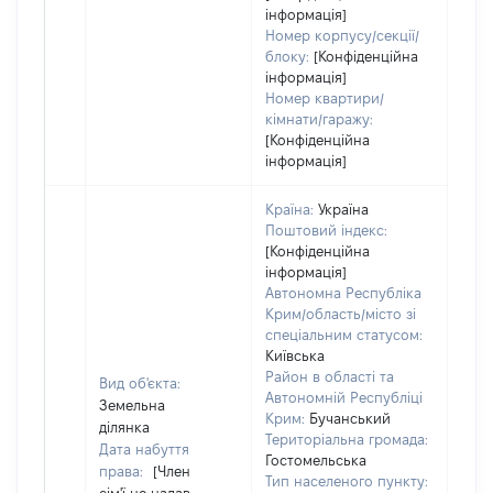
інформація]
Номер корпусу/секції/
блоку:
[Конфіденційна
інформація]
Номер квартири/
кімнати/гаражу:
[Конфіденційна
інформація]
Країна:
Україна
Поштовий індекс:
[Конфіденційна
інформація]
Автономна Республіка
Крим/область/місто зі
спеціальним статусом:
Київська
Район в області та
Вид об'єкта:
Автономній Республіці
Земельна
Крим:
Бучанський
ділянка
Територіальна громада:
Дата набуття
Гостомельська
права:
[Член
Тип населеного пункту: