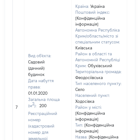
Країна:
Україна
Поштовий індекс:
[Конфіденційна
інформація]
Автономна Республіка
Крим/область/місто зі
спеціальним статусом:
Київська
Район в області та
Вид об'єкта:
Автономній Республіці
Садовий
Крим:
Обухівський
(дачний)
Територіальна громада:
будинок
Феодосіївська
Дата набуття
Тип населеного пункту:
права:
Село
01.01.2020
Населений пункт:
Загальна площа
Ходосівка
2
(м
):
200
[Не 
7
Район у місті:
[Конфіденційна
Реєстраційний
інформація]
номер
Тип:
[Конфіденційна
(кадастровий
інформація]
номер для
Назва:
[Конфіденційна
земельної