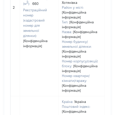
2
Хотянівка
(м
):
660
[Не 
2
Район у місті:
Реєстраційний
[Конфіденційна
номер
інформація]
(кадастровий
Тип:
[Конфіденційна
номер для
інформація]
земельної
Назва:
[Конфіденційна
ділянки):
інформація]
[Конфіденційна
Номер будинку/
інформація]
земельної ділянки:
[Конфіденційна
інформація]
Номер корпусу/секції/
блоку:
[Конфіденційна
інформація]
Номер квартири/
кімнати/гаражу:
[Конфіденційна
інформація]
Країна:
Україна
Поштовий індекс:
[Конфіденційна