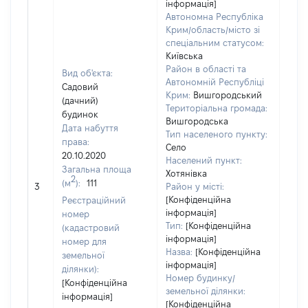
інформація]
Автономна Республіка
Крим/область/місто зі
спеціальним статусом:
Київська
Район в області та
Вид об'єкта:
Автономній Республіці
Садовий
Крим:
Вишгородський
(дачний)
Територіальна громада:
будинок
Вишгородська
Дата набуття
Тип населеного пункту:
права:
Село
20.10.2020
Населений пункт:
Загальна площа
Хотянівка
2
(м
):
111
[Не 
3
Район у місті:
[Конфіденційна
Реєстраційний
інформація]
номер
Тип:
[Конфіденційна
(кадастровий
інформація]
номер для
Назва:
[Конфіденційна
земельної
інформація]
ділянки):
Номер будинку/
[Конфіденційна
земельної ділянки:
інформація]
[Конфіденційна