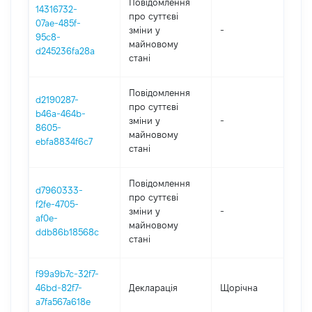
Повідомлення
14316732-
про суттєві
07ae-485f-
зміни y
-
202
95c8-
майновому
d245236fa28a
стані
Повідомлення
d2190287-
про суттєві
b46a-464b-
зміни y
-
202
8605-
майновому
ebfa8834f6c7
стані
Повідомлення
d7960333-
про суттєві
f2fe-4705-
зміни y
-
202
af0e-
майновому
ddb86b18568c
стані
f99a9b7c-32f7-
46bd-82f7-
Декларація
Щорічна
202
a7fa567a618e