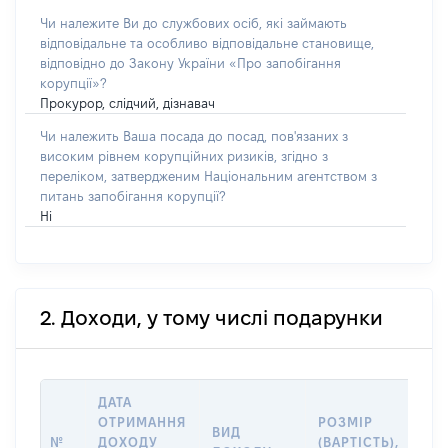
Чи належите Ви до службових осіб, які займають
відповідальне та особливо відповідальне становище,
відповідно до Закону України «Про запобігання
корупції»?
Прокурор, слідчий, дізнавач
Чи належить Ваша посада до посад, пов'язаних з
високим рівнем корупційних ризиків, згідно з
переліком, затвердженим Національним агентством з
питань запобігання корупції?
Ні
2. Доходи, у тому числі подарунки
ДАТА
ІН
ОТРИМАННЯ
РОЗМІР
ВИД
ПР
№
ДОХОДУ
(ВАРТІСТЬ),