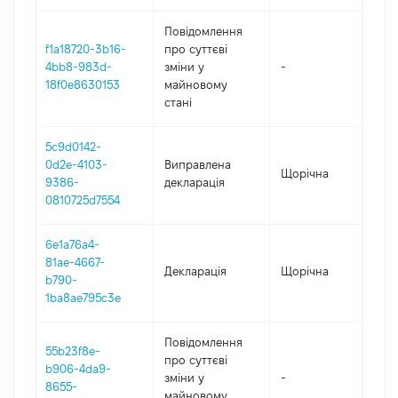
Повідомлення
f1a18720-3b16-
про суттєві
4bb8-983d-
зміни y
-
202
18f0e8630153
майновому
стані
5c9d0142-
0d2e-4103-
Виправлена
Щорічна
202
9386-
декларація
0810725d7554
6e1a76a4-
81ae-4667-
Декларація
Щорічна
202
b790-
1ba8ae795c3e
Повідомлення
55b23f8e-
про суттєві
b906-4da9-
зміни y
-
202
8655-
майновому