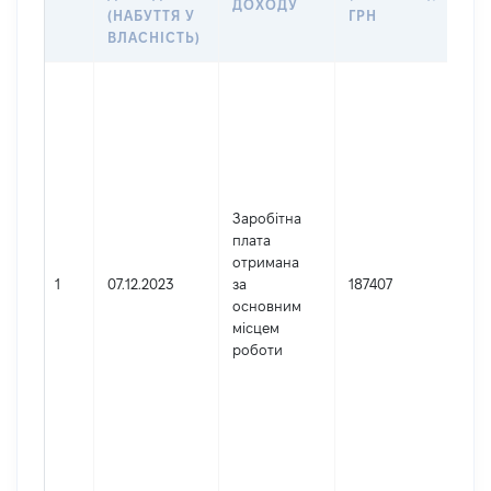
ДОХОДУ
(Д
(НАБУТТЯ У
ГРН
ДО
ВЛАСНІСТЬ)
Дже
Юр
осо
зар
в У
Най
Заробітна
МИ
плата
ОБ
отримана
ПР
1
07.12.2023
за
187407
Код
основним
де
місцем
реє
роботи
юр
осі
осі
під
гро
фор
029