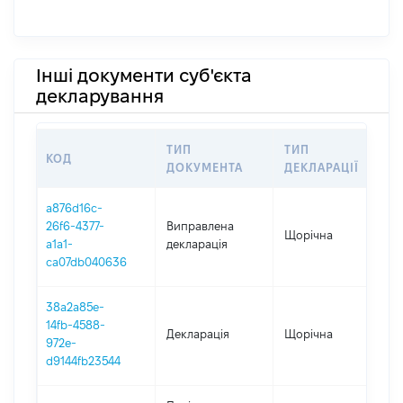
Інші документи суб'єкта
декларування
ТИП
ТИП
КОД
ПЕ
ДОКУМЕНТА
ДЕКЛАРАЦІЇ
a876d16c-
26f6-4377-
Виправлена
Щорічна
202
a1a1-
декларація
ca07db040636
38a2a85e-
14fb-4588-
Декларація
Щорічна
202
972e-
d9144fb23544