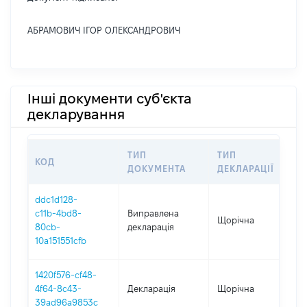
АБРАМОВИЧ ІГОР ОЛЕКСАНДРОВИЧ
Інші документи суб'єкта
декларування
ТИП
ТИП
КОД
П
ДОКУМЕНТА
ДЕКЛАРАЦІЇ
ddc1d128-
c11b-4bd8-
Виправлена
Щорічна
2
80cb-
декларація
10a151551cfb
1420f576-cf48-
4f64-8c43-
Декларація
Щорічна
2
39ad96a9853c