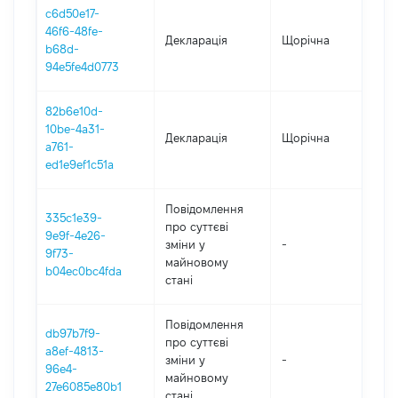
c6d50e17-
46f6-48fe-
Декларація
Щорічна
2
b68d-
94e5fe4d0773
82b6e10d-
10be-4a31-
Декларація
Щорічна
2
a761-
ed1e9ef1c51a
Повідомлення
335c1e39-
про суттєві
9e9f-4e26-
зміни y
-
2
9f73-
майновому
b04ec0bc4fda
стані
Повідомлення
db97b7f9-
про суттєві
a8ef-4813-
зміни y
-
2
96e4-
майновому
27e6085e80b1
стані