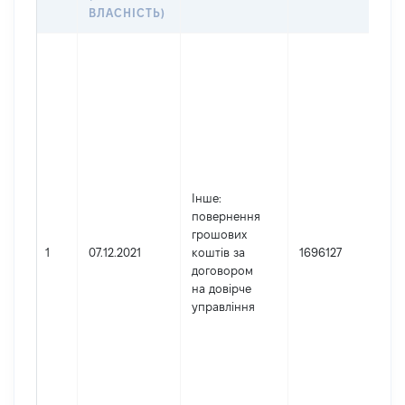
ВЛАСНІСТЬ)
Д
Ю
з
к
Н
(
P
Н
Інше
:
(
повернення
Б
грошових
Ш
1
07.12.2021
коштів за
1696127
І
договором
к
на довірче
М
управління
(
P
1
S
М
(