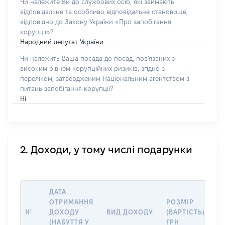
Чи належите Ви до службових осіб, які займають
відповідальне та особливо відповідальне становище,
відповідно до Закону України «Про запобігання
корупції»?
Народний депутат України
Чи належить Ваша посада до посад, пов'язаних з
високим рівнем корупційних ризиків, згідно з
переліком, затвердженим Національним агентством з
питань запобігання корупції?
Ні
2. Доходи, у тому числі подарунки
ДАТА
І
ОТРИМАННЯ
РОЗМІР
Д
№
ДОХОДУ
ВИД ДОХОДУ
(ВАРТІСТЬ),
(
(НАБУТТЯ У
ГРН