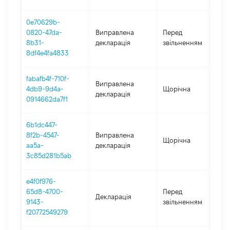
0e70629b-
0
0820-47da-
Виправлена
Перед
-
8b31-
декларація
звільненням
0
8df4e4fa4833
fabafb4f-710f-
Виправлена
4db9-9d4a-
Щорічна
2
декларація
0914662da7f1
6b1dc447-
8f2b-4547-
Виправлена
Щорічна
2
aa5a-
декларація
3c85d281b5ab
e4f0f976-
0
65d8-4700-
Перед
Декларація
-
9143-
звільненням
0
f20772549279