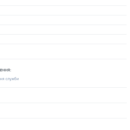
ення:
ння служби