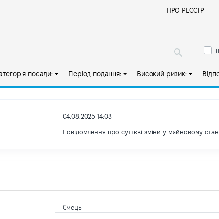
Й
ПРО РЕЄСТР
ш
атегорія посади:
Період подання:
Високий ризик:
Відп
04.08.2025 14:08
Повідомлення про суттєві зміни у майновому стан
Ємець