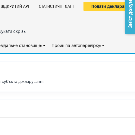
Зміст документа
Подати декларацію
ВІДКРИТИЙ АРІ
СТАТИСТИЧНІ ДАНІ
укати скрізь
овідальне становище:
Пройшла автоперевірку:
і субʼєкта декларування