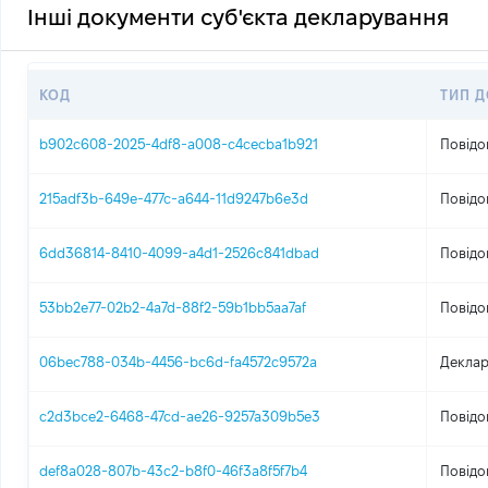
Інші документи суб'єкта декларування
КОД
ТИП 
b902c608-2025-4df8-a008-c4cecba1b921
Повідо
215adf3b-649e-477c-a644-11d9247b6e3d
Повідо
6dd36814-8410-4099-a4d1-2526c841dbad
Повідо
53bb2e77-02b2-4a7d-88f2-59b1bb5aa7af
Повідо
06bec788-034b-4456-bc6d-fa4572c9572a
Деклар
c2d3bce2-6468-47cd-ae26-9257a309b5e3
Повідо
def8a028-807b-43c2-b8f0-46f3a8f5f7b4
Повідо