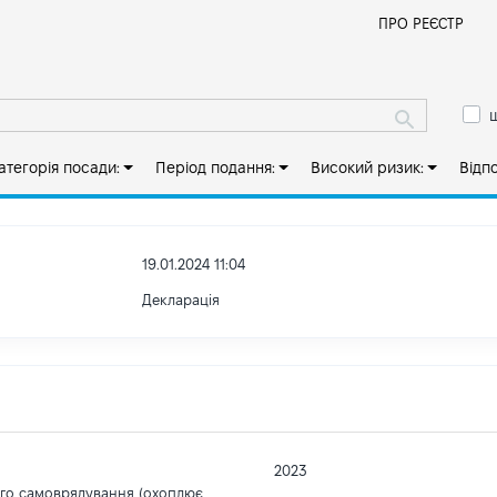
Й
ПРО РЕЄСТР
ш
атегорія посади:
Період подання:
Високий ризик:
Відп
19.01.2024 11:04
Декларація
2023
ого самоврядування (охоплює