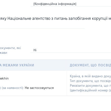
[Конфіденційна інформація]
ку Національне агентство з питань запобігання корупції 
окументи, які
Ні
ржави
 ЗА МЕЖАМИ УКРАЇНИ
ДОКУМЕНТ, ЩО ПОСВІ
Країна, в якій видано док
Sekhin
Тип документа, що посвід
Реквізити документа, що 
 (за наявності):
Не застосовується
Ідентифікаційний номер (з