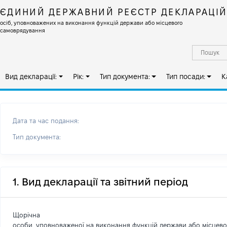
ЄДИНИЙ ДЕРЖАВНИЙ РЕЄСТР ДЕКЛАРАЦІ
осіб, уповноважених на виконання функцій держави або місцевого
самоврядування
Вид декларації:
Рік:
Тип документа:
Тип посади:
К
Дата та час подання:
Тип документа:
1. Вид декларації та звітний період
Щорічна
особи, уповноваженої на виконання функцій держави або місцев