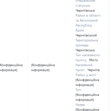
спеціальним
статусом:
Чернігівська
Район в області
та Автономній
Республіці
Крим:
Чернігівський
Територіальна
громада:
Чернігівська
Тип населеного
пункту:
Місто
[Конфіденційна
[Конфіденційна
Населений
інформація]
інформація]
пункт:
Чернігів
Район у місті:
[Конфіденційна
інформація]
Тип:
[Конфіденційна
інформація]
Назва:
[Конфіденційна