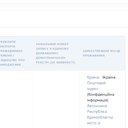
РЕКВІЗИТИ
УНІКАЛЬНИЙ НОМЕР
ПАСПОРТА
ЗАПИСУ В ЄДИНОМУ
ГРОМАДЯНИНА
ЗАРЕЄСТРОВАНЕ МІСЦЕ
ДЕРЖАВНОМУ
УКРАЇНИ /
ПРОЖИВАННЯ
ДЕМОГРАФІЧНОМУ
СВІДОЦТВО ПРО
РЕЄСТРІ (ЗА НАЯВНОСТІ)
НАРОДЖЕННЯ
Країна:
Україна
Поштовий
індекс:
[Конфіденційна
інформація]
Автономна
Республіка
Крим/область/
місто зі