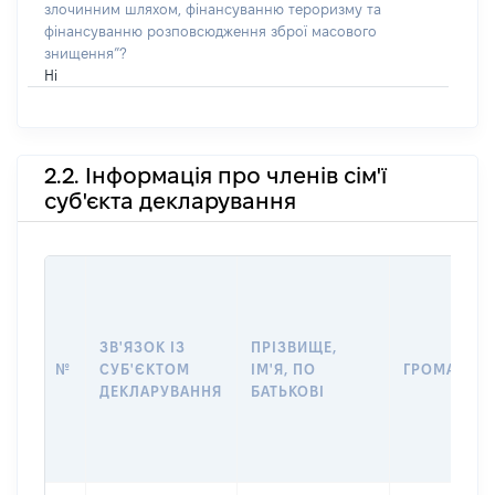
злочинним шляхом, фінансуванню тероризму та
фінансуванню розповсюдження зброї масового
знищення”?
Ні
2.2. Інформація про членів сім'ї
суб'єкта декларування
ЗВ'ЯЗОК ІЗ
ПРІЗВИЩЕ,
№
СУБ'ЄКТОМ
ІМ'Я, ПО
ГРОМАДЯН
ДЕКЛАРУВАННЯ
БАТЬКОВІ