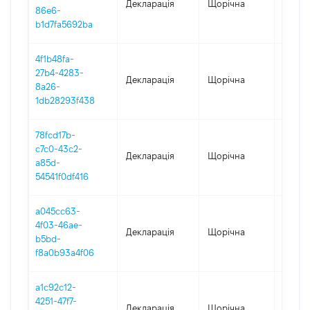
Декларація
Щорічна
2023
86e6-
b1d7fa5692ba
4f1b48fa-
27b4-4283-
Декларація
Щорічна
2022
8a26-
1db28293f438
78fcd17b-
c7c0-43c2-
Декларація
Щорічна
2021
a85d-
54541f0df416
a045cc63-
4f03-46ae-
Декларація
Щорічна
2020
b5bd-
f8a0b93a4f06
a1c92c12-
4251-47f7-
Декларація
Щорічна
2018