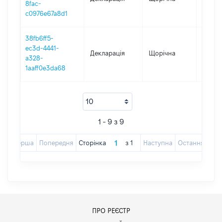
8fac-
c0976e67a8d1
38fb6ff5-
ec3d-4441-
Декларація
Щорічна
2017
a328-
1aaff0e3da68
1 - 9 з 9
Перша
Попередня
Сторінка
з
1
Наступна
Остання
ПРО РЕЄСТР