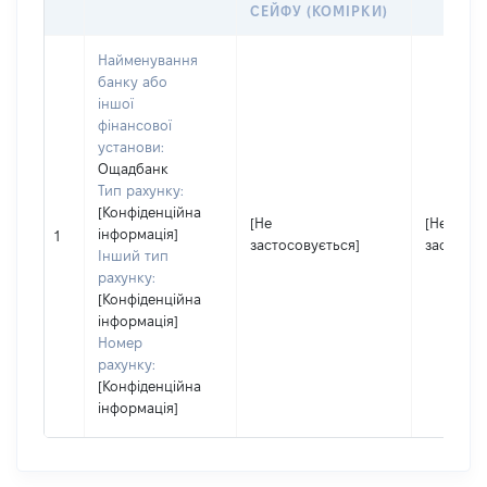
СЕЙФУ (КОМІРКИ)
Найменування
банку або
іншої
фінансової
установи:
Ощадбанк
Тип рахунку:
[Конфіденційна
[Не
[Не
інформація]
1
застосовується]
застосов
Інший тип
рахунку:
[Конфіденційна
інформація]
Номер
рахунку:
[Конфіденційна
інформація]