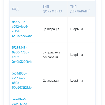
ТИП
ТИП
КОД
ПЕРІ
ДОКУМЕНТА
ДЕКЛАРАЦІЇ
dc37210c-
c592-4be6-
Декларація
Щорічна
2025
ac84-
4d652bec2453
57286243-
6a60-476d-
Виправлена
Щорічна
2024
ab92-
декларація
7e40b3292b4d
7e54d83c-
a217-42c7-
Декларація
Щорічна
2024
b50c-
80b2672f21db
3ead0ea5-
24ce-46dd-