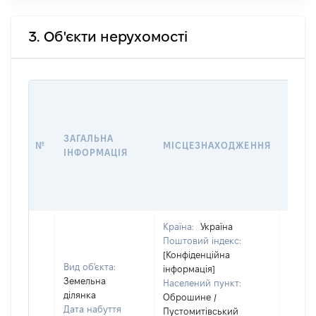
3. Об'єкти нерухомості
ВАРТ
ДАТУ
НАБУ
ЗАГАЛЬНА
ПРАВ
№
МІСЦЕЗНАХОДЖЕННЯ
ІНФОРМАЦІЯ
ЗА
ОСТ
ГРО
ОЦІ
Країна:
Україна
Поштовий індекс:
[Конфіденційна
Вид об'єкта:
інформація]
Земельна
Населений пункт:
ділянка
Оброшине /
Дата набуття
Пустомитівський