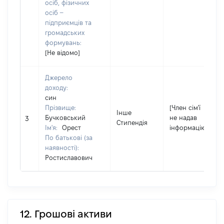
осіб, фізичних
осіб –
підприємців та
громадських
формувань:
[Не відомо]
Джерело
доходу:
син
Прізвище:
[Член сім'ї
Інше
Бучковський
не надав
3
Стипендія
Ім'я:
Орест
інформацію]
По батькові (за
наявності):
Ростиславович
12. Грошові активи