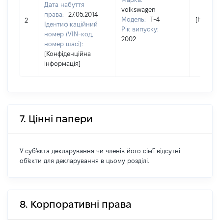
Дата набуття
volkswagen
права:
27.05.2014
Модель:
T-4
[Не від
2
Ідентифікаційний
Рік випуску:
номер (VIN-код,
2002
номер шасі):
[Конфіденційна
інформація]
7. Цінні папери
У суб'єкта декларування чи членів його сім'ї відсутні
об'єкти для декларування в цьому розділі.
8. Корпоративні права