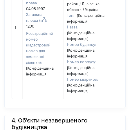
права:
район / Львівська
04.08.1997
область / Україна
Загальна
Тип:
[Конфіденційна
2
площа (м
):
інформація]
1200
Назва:
[Не ві
1
[Конфіденційна
Реєстраційний
інформація]
номер
Номер будинку:
(кадастровий
[Конфіденційна
номер для
інформація]
земельної
Номер корпусу:
ділянки):
[Конфіденційна
[Конфіденційна
інформація]
інформація]
Номер квартири:
[Конфіденційна
інформація]
4. Об'єкти незавершеного
будівництва