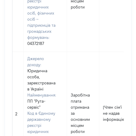
реєстрі
місцем
юридичних
роботи
осіб, фізичних
осіб –
підприємців та
громадських
формувань:
04372187
Джерело
доходу:
Юридична
особа,
зареєстрована
в Україні
Найменування:
Заробітна
ПП "Рута-
плата
сервіс"
отримана
[Член сім'ї
Код в Єдиному
за
не надав
2
державному
основним
інформацію]
реєстрі
місцем
юридичних
роботи