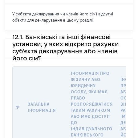
У суб'єкта декларування чи членів його сім'ї відсутні
об'єкти для декларування в цьому розділі.
12.1. Банківські та інші фінансові
установи, у яких відкрито рахунки
суб'єкта декларування або членів
його сім'ї
ІНФОРМАЦІЯ ПРО
ФІЗИЧНУ АБО
ІНФОРМ
ЮРИДИЧНУ
ПРО ФІ
ОСОБУ, ЯКА МАЄ
АБО Ю
ПРАВО
ОСОБУ,
ЗАГАЛЬНА
РОЗПОРЯДЖАТИСЯ
ВІДКРИ
№
ІНФОРМАЦІЯ
ТАКИМ РАХУНКОМ
РАХУНО
АБО МАЄ ДОСТУП
ІМ’Я СУ
ДО
ДЕКЛАР
ІНДИВІДУАЛЬНОГО
АБО ЧЛ
БАНКІВСЬКОГО
ЙОГО СІ