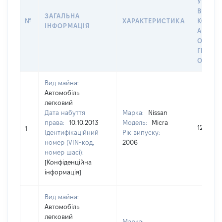
У ВЛАС
ВОЛОД
ЗАГАЛЬНА
№
ХАРАКТЕРИСТИКА
КОРИС
ІНФОРМАЦІЯ
АБО З
ОСТА
ГРОШ
ОЦІНК
Вид майна:
Автомобіль
легковий
Дата набуття
Марка:
Nissan
права:
10.10.2013
Модель:
Micra
120000
1
Ідентифікаційний
Рік випуску:
номер (VIN-код,
2006
номер шасі):
[Конфіденційна
інформація]
Вид майна:
Автомобіль
легковий
Марка: