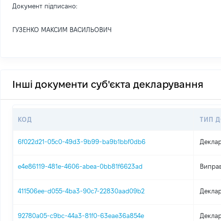
Документ підписано:
ГУЗЕНКО МАКСИМ ВАСИЛЬОВИЧ
Інші документи суб'єкта декларування
КОД
ТИП 
6f022d21-05c0-49d3-9b99-ba9b1bbf0db6
Деклар
e4e86119-481e-4606-abea-0bb81f6623ad
Виправ
411506ee-d055-4ba3-90c7-22830aad09b2
Деклар
92780a05-c9bc-44a3-81f0-63eae36a854e
Деклар