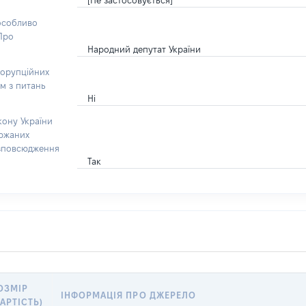
[Не застосовується]
 особливо
“Про
Народний депутат України
корупційних
ом з питань
Ні
кону України
ержаних
озповсюдження
Так
ОЗМІР
ІНФОРМАЦІЯ ПРО ДЖЕРЕЛО
ВАРТІСТЬ)