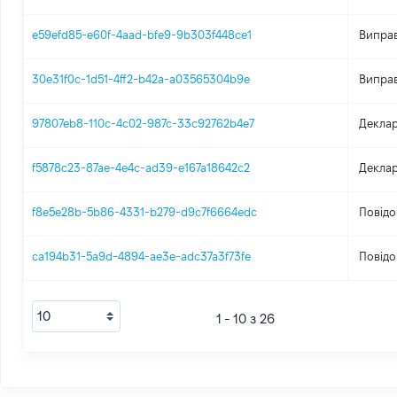
e59efd85-e60f-4aad-bfe9-9b303f448ce1
Виправ
30e31f0c-1d51-4ff2-b42a-a03565304b9e
Виправ
97807eb8-110c-4c02-987c-33c92762b4e7
Деклар
f5878c23-87ae-4e4c-ad39-e167a18642c2
Деклар
f8e5e28b-5b86-4331-b279-d9c7f6664edc
Повідо
ca194b31-5a9d-4894-ae3e-adc37a3f73fe
Повідо
1 - 10 з 26