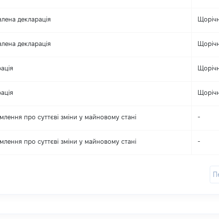
лена декларація
Щоріч
лена декларація
Щоріч
ація
Щоріч
ація
Щоріч
млення про суттєві зміни y майновому стані
-
млення про суттєві зміни y майновому стані
-
П