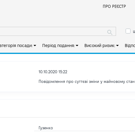
Й
ПРО РЕЄСТР
ш
атегорія посади:
Період подання:
Високий ризик:
Відп
10.10.2020 15:22
Повідомлення про суттєві зміни y майновому стан
Гузенко