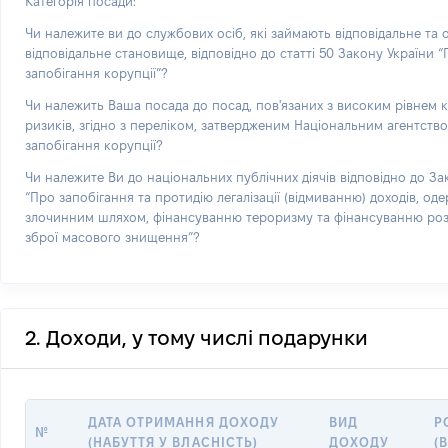
Категорія посади:
Чи належите ви до службових осіб, які займають відповідальне та
відповідальне становище, відповідно до статті 50 Закону України 
запобігання корупції”?
Чи належить Ваша посада до посад, пов'язаних з високим рівнем 
ризиків, згідно з переліком, затвердженим Національним агентств
запобігання корупції?
Чи належите Ви до національних публічних діячів відповідно до За
“Про запобігання та протидію легалізації (відмиванню) доходів, од
злочинним шляхом, фінансуванню тероризму та фінансуванню р
зброї масового знищення”?
2. Доходи, у тому числі подарунки
ДАТА ОТРИМАННЯ ДОХОДУ
ВИД
Р
№
(НАБУТТЯ У ВЛАСНІСТЬ)
ДОХОДУ
(