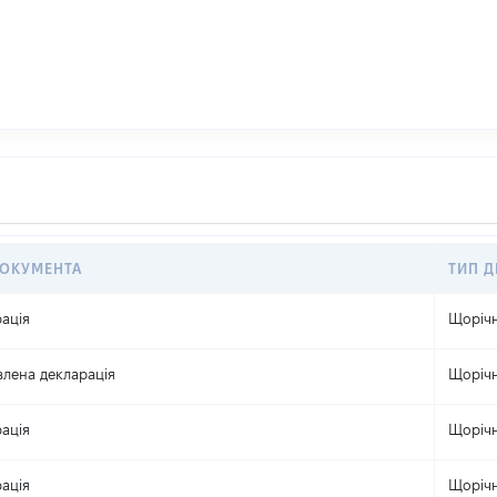
ДОКУМЕНТА
ТИП Д
ація
Щоріч
лена декларація
Щоріч
ація
Щоріч
ація
Щоріч