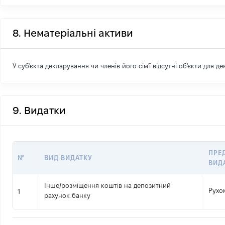
8. Нематеріальні активи
У суб'єкта декларування чи членів його сім'ї відсутні об'єкти для д
9. Видатки
ПРЕ
№
ВИД ВИДАТКУ
ВИД
Інше
/
розміщення коштів на депозитний
Рухо
1
рахунок банку