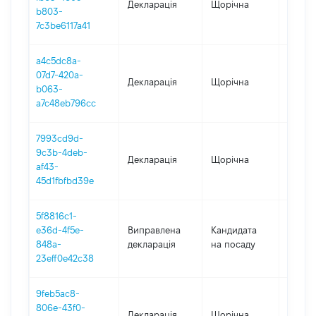
Декларація
Щорічна
2025
b803-
7c3be6117a41
a4c5dc8a-
07d7-420a-
Декларація
Щорічна
2024
b063-
a7c48eb796cc
7993cd9d-
9c3b-4deb-
Декларація
Щорічна
2023
af43-
45d1fbfbd39e
5f8816c1-
e36d-4f5e-
Виправлена
Кандидата
2022
848a-
декларація
на посаду
23eff0e42c38
9feb5ac8-
806e-43f0-
Декларація
Щорічна
2021