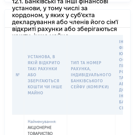
12.1. Банківські та інші фінансові
установи, у тому числі за
кордоном, у яких у суб'єкта
декларування або членів його сім'ї
відкриті рахунки або зберігаються
кошти, інше майно
ІНФОР
ФІЗИЧН
ЮРИДИ
УСТАНОВА, В
ОСОБУ,
ЯКІЙ ВІДКРИТО
ТИП ТА НОМЕР
ПРАВО
ТАКІ РАХУНКИ
РАХУНКА,
РОЗПО
№
АБО
ІНДИВІДУАЛЬНОГО
ТАКИМ
ЗБЕРІГАЮТЬСЯ
БАНКІВСЬКОГО
АБО М
КОШТИ ЧИ ІНШЕ
СЕЙФУ (КОМІРКИ)
ДО
МАЙНО
ІНДИВ
БАНКІ
СЕЙФУ 
Найменування:
АКЦІОНЕРНЕ
ТОВАРИСТВО