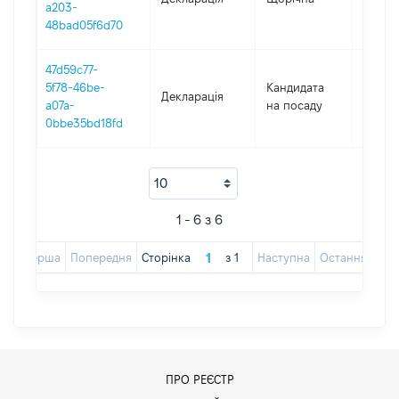
a203-
48bad05f6d70
47d59c77-
5f78-46be-
Кандидата
Декларація
2022
a07a-
на посаду
0bbe35bd18fd
1 - 6 з 6
Перша
Попередня
Сторінка
з
1
Наступна
Остання
ПРО РЕЄСТР