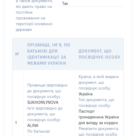
а також документи,
Так
які дають право на
постійне
проживання на
території іноземної
держави
ПРІЗВИЩЕ, ІМ’Я, ПО
БАТЬКОВІ ДЛЯ
ДОКУМЕНТ, ЩО
№
ІДЕНТИФІКАЦІЇ ЗА
ПОСВІДЧУЄ ОСОБУ
МЕЖАМИ УКРАЇНИ
Країна, в якій видано
документ, що
Прізвище (відповідно
посвідчує особу:
до документа, що
Україна
посвідчує особу):
Тип документа, що
SUKHOMLYNOVA
посвідчує особу:
Ім’я (відповідно до
Паспорт
документа, що
громадянина України
посвідчує особу):
1
для виїзду за кордон
ALINA
Реквізити документа,
По батькові
що посвідчує особу: