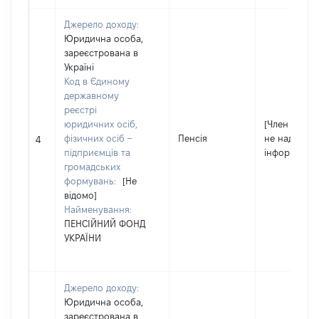
Джерело доходу:
Юридична особа,
зареєстрована в
Україні
Код в Єдиному
державному
реєстрі
юридичних осіб,
[Член сім'ї
фізичних осіб –
Пенсія
не надав
4
підприємців та
інформацію]
громадських
формувань:
[Не
відомо]
Найменування:
ПЕНСІЙНИЙ ФОНД
УКРАЇНИ
Джерело доходу:
Юридична особа,
зареєстрована в