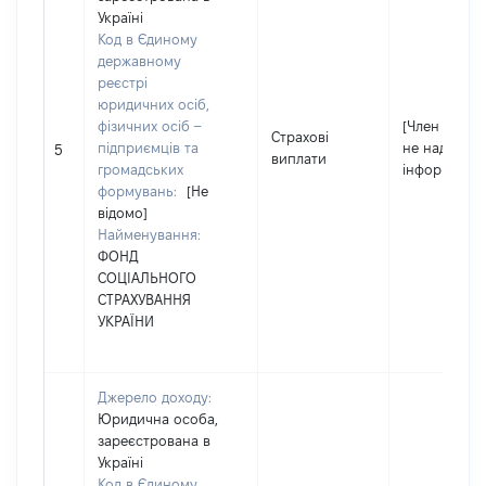
Україні
Код в Єдиному
державному
реєстрі
юридичних осіб,
фізичних осіб –
[Член сім'ї
Страхові
підприємців та
не надав
5
виплати
громадських
інформацію]
формувань:
[Не
відомо]
Найменування:
ФОНД
СОЦІАЛЬНОГО
СТРАХУВАННЯ
УКРАЇНИ
Джерело доходу:
Юридична особа,
зареєстрована в
Україні
Код в Єдиному