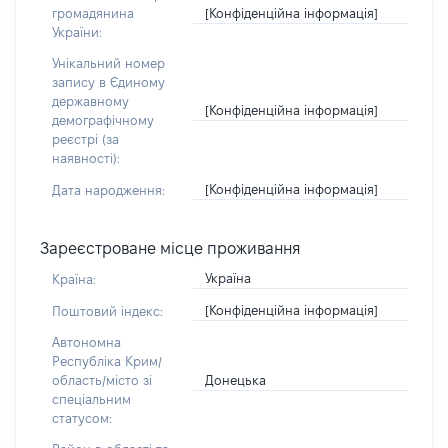
[Конфіденційна інформація]
громадянина
України:
Унікальний номер
запису в Єдиному
державному
[Конфіденційна інформація]
демографічному
реєстрі (за
наявності):
[Конфіденційна інформація]
Дата народження:
Зареєстроване місце проживання
Україна
Країна:
[Конфіденційна інформація]
Поштовий індекс:
Автономна
Республіка Крим/
Донецька
область/місто зі
спеціальним
статусом: