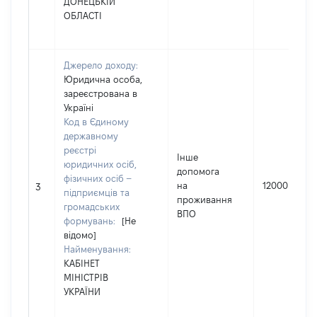
ДОНЕЦЬКІЙ
ОБЛАСТІ
Джерело доходу:
Юридична особа,
зареєстрована в
Україні
Код в Єдиному
державному
реєстрі
Інше
юридичних осіб,
допомога
фізичних осіб –
на
12000
3
підприємців та
проживання
громадських
ВПО
формувань:
[Не
відомо]
Найменування:
КАБІНЕТ
МІНІСТРІВ
УКРАЇНИ