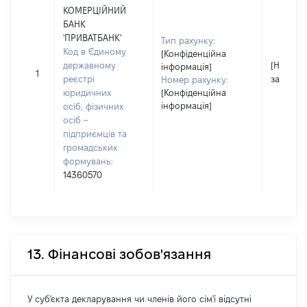
КОМЕРЦІЙНИЙ
БАНК
'ПРИВАТБАНК'
Тип рахунку:
Код в Єдиному
[Конфіденційна
державному
[Не
інформація]
1
реєстрі
застосо
Номер рахунку:
юридичних
[Конфіденційна
інформація]
осіб, фізичних
осіб –
підприємців та
громадських
формувань:
14360570
13. Фінансові зобов'язання
У суб'єкта декларування чи членів його сім'ї відсутні