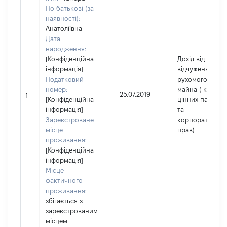
По батькові (за
наявності):
Анатоліївна
Дата
народження:
[Конфіденційна
Дохід від
інформація]
відчуження
Податковий
рухомого
номер:
майна ( крім
25.07.2019
1
[Конфіденційна
цінних паперів
інформація]
та
Зареєстроване
корпоративних
місце
прав)
проживання:
[Конфіденційна
інформація]
Місце
фактичного
проживання:
збігається з
зареєстрованим
місцем