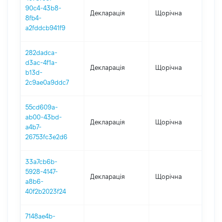
90c4-43b8-
Декларація
Щорічна
202
8fb4-
a2fddcb941f9
282dadca-
d3ac-4f1a-
Декларація
Щорічна
202
b13d-
2c9ae0a9ddc7
55cd609a-
ab00-43bd-
Декларація
Щорічна
202
a4b7-
26753fc3e2d6
33a7cb6b-
5928-4147-
Декларація
Щорічна
202
a8b6-
40f2b2023f24
7148ae4b-