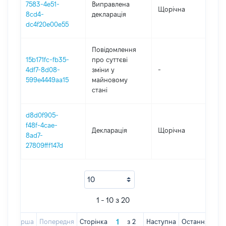
7583-4e51-
Виправлена
Щорічна
202
8cd4-
декларація
dc4f20e00e55
Повідомлення
15b171fc-fb35-
про суттєві
4df7-8d08-
зміни y
-
202
599e4449aa15
майновому
стані
d8d0f905-
f48f-4cae-
Декларація
Щорічна
202
8ad7-
27809fff147d
1 - 10 з 20
Перша
Попередня
Сторінка
з
2
Наступна
Остання