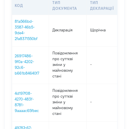
ТИП
ТИП
КОД
ПЕ
ДОКУМЕНТА
ДЕКЛАРАЦІЇ
81a566bd-
3587-46b5-
Декларація
Щорічна
202
9de4-
2fa8371550bf
Повідомлення
26917486-
про суттєві
9f0a-4202-
зміни y
-
202
92c6-
майновому
b661b84640f7
стані
Повідомлення
4d197f08-
про суттєві
4270-483f-
зміни y
-
202
8781-
майновому
9aaaac65fbec
стані
49787c67-