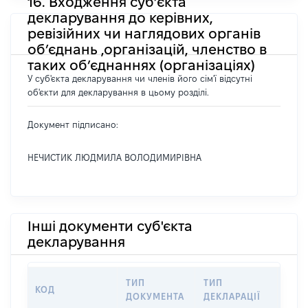
16. Входження суб’єкта
декларування до керівних,
ревізійних чи наглядових органів
об’єднань ,організацій, членство в
таких об’єднаннях (організаціях)
У суб'єкта декларування чи членів його сім'ї відсутні
об'єкти для декларування в цьому розділі.
Документ підписано:
НЕЧИСТИК ЛЮДМИЛА ВОЛОДИМИРІВНА
Інші документи суб'єкта
декларування
ТИП
ТИП
КОД
ПЕР
ДОКУМЕНТА
ДЕКЛАРАЦІЇ