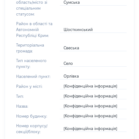
Сумська
область/місто зі
спеціальним
статусом:
Район в області та
Шосткинський
Автономній
Республіці Крим:
Територіальна
Свеська
громада:
Тип населеного
Село
пункту:
Орлівка
Населений пункт:
[Конфіденційна інформація]
Район у місті:
[Конфіденційна інформація]
Тип:
[Конфіденційна інформація]
Назва:
[Конфіденційна інформація]
Номер будинку:
Номер корпусу/
[Конфіденційна інформація]
секції/блоку: