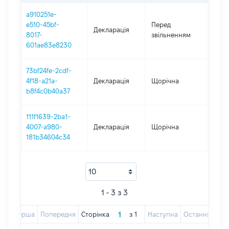
a910251e-
01.01
e510-45bf-
Перед
Декларація
-
8017-
звільненням
31.07
601ae83e8230
73bf24fe-2cdf-
4f18-a21a-
Декларація
Щорічна
2024
b8f4c0b40a37
111f1639-2ba1-
4007-a980-
Декларація
Щорічна
2023
181b34604c34
1 - 3 з 3
Перша
Попередня
Сторінка
з
1
Наступна
Остання