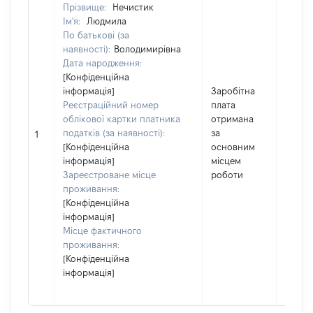
Прізвище:
Нечистик
Ім'я:
Людмила
По батькові (за
наявності):
Володимирівна
Дата народження:
[Конфіденційна
інформація]
Заробітна
Реєстраційний номер
плата
облікової картки платника
отримана
податків (за наявності):
за
167721
1
[Конфіденційна
основним
інформація]
місцем
Зареєстроване місце
роботи
проживання:
[Конфіденційна
інформація]
Місце фактичного
проживання:
[Конфіденційна
інформація]