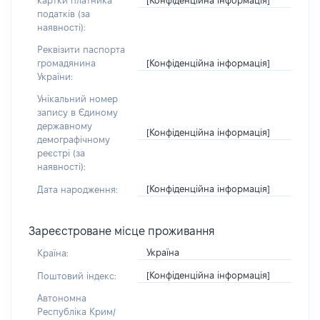
картки платника
податків (за
наявності):
Реквізити паспорта
[Конфіденційна інформація]
громадянина
України:
Унікальний номер
запису в Єдиному
державному
[Конфіденційна інформація]
демографічному
реєстрі (за
наявності):
[Конфіденційна інформація]
Дата народження:
Зареєстроване місце проживання
Україна
Країна:
[Конфіденційна інформація]
Поштовий індекс:
Автономна
Республіка Крим/