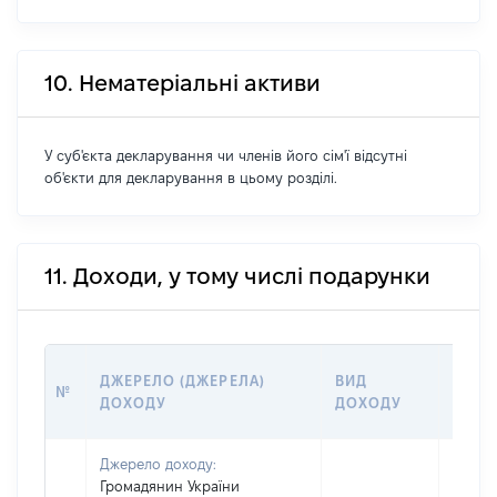
10. Нематеріальні активи
У суб'єкта декларування чи членів його сім'ї відсутні
об'єкти для декларування в цьому розділі.
11. Доходи, у тому числі подарунки
РОЗМ
ДЖЕРЕЛО (ДЖЕРЕЛА)
ВИД
№
(ВАРТ
ДОХОДУ
ДОХОДУ
ГРН
Джерело доходу:
Громадянин України