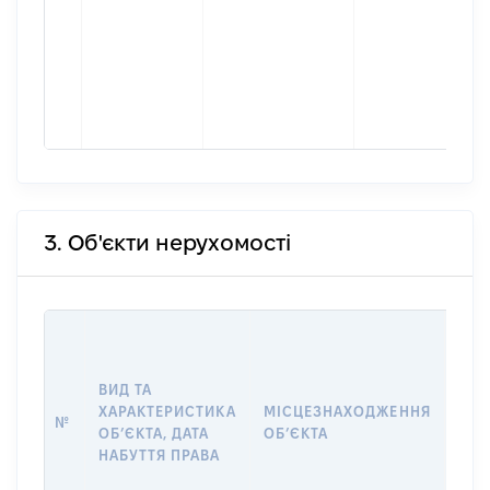
3. Об'єкти нерухомості
ВАР
ДАТ
НАБ
ВИД ТА
ПРА
ХАРАКТЕРИСТИКА
МІСЦЕЗНАХОДЖЕННЯ
№
ЗА
ОБʼЄКТА, ДАТА
ОБʼЄКТА
ОС
НАБУТТЯ ПРАВА
ГР
ОЦІ