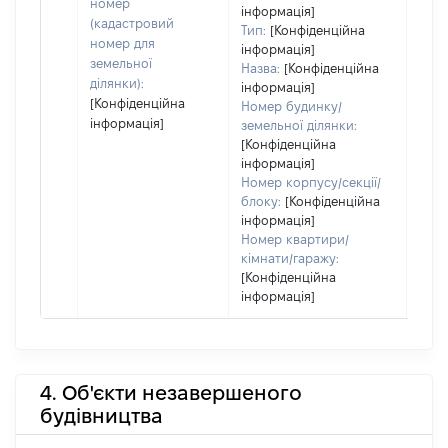
ост
номер
інформація]
гро
(кадастровий
Тип:
[Конфіденційна
оці
номер для
інформація]
земельної
Назва:
[Конфіденційна
ділянки):
інформація]
[Конфіденційна
Номер будинку/
інформація]
земельної ділянки:
[Конфіденційна
інформація]
Номер корпусу/секції/
блоку:
[Конфіденційна
інформація]
Номер квартири/
кімнати/гаражу:
[Конфіденційна
інформація]
4. Об'єкти незавершеного
будівництва