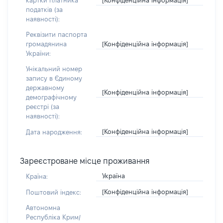
картки платника
податків (за
наявності):
Реквізити паспорта
[Конфіденційна інформація]
громадянина
України:
Унікальний номер
запису в Єдиному
державному
[Конфіденційна інформація]
демографічному
реєстрі (за
наявності):
[Конфіденційна інформація]
Дата народження:
Зареєстроване місце проживання
Україна
Країна:
[Конфіденційна інформація]
Поштовий індекс:
Автономна
Республіка Крим/