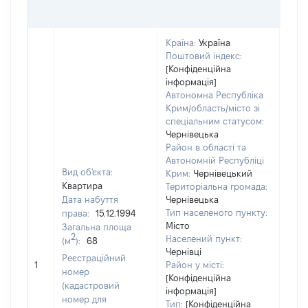
ГРН
Країна:
Україна
Поштовий індекс:
[Конфіденційна
інформація]
Автономна Республіка
Крим/область/місто зі
спеціальним статусом:
Чернівецька
Район в області та
Автономній Республіці
Вид об'єкта:
Крим:
Чернівецький
Квартира
Територіальна громада:
Дата набуття
Чернівецька
Тип населеного пункту:
права:
15.12.1994
Місто
Загальна площа
2
Населений пункт:
(м
):
68
Чернівці
Реєстраційний
[Не 
1
Район у місті:
номер
[Конфіденційна
(кадастровий
інформація]
номер для
Тип:
[Конфіденційна