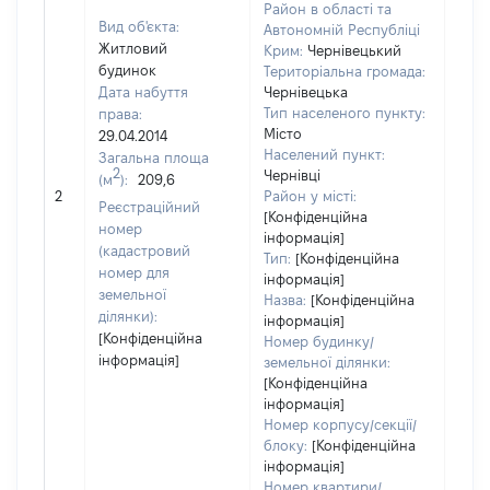
Район в області та
Вид об'єкта:
Автономній Республіці
Житловий
Крим:
Чернівецький
будинок
Територіальна громада:
Дата набуття
Чернівецька
Тип населеного пункту:
права:
650
Місто
29.04.2014
Тип
Населений пункт:
Загальна площа
варт
2
Чернівці
(м
):
209,6
обʼє
2
Район у місті:
варт
Реєстраційний
[Конфіденційна
ост
номер
інформація]
гро
(кадастровий
Тип:
[Конфіденційна
оці
номер для
інформація]
земельної
Назва:
[Конфіденційна
ділянки):
інформація]
[Конфіденційна
Номер будинку/
інформація]
земельної ділянки:
[Конфіденційна
інформація]
Номер корпусу/секції/
блоку:
[Конфіденційна
інформація]
Номер квартири/