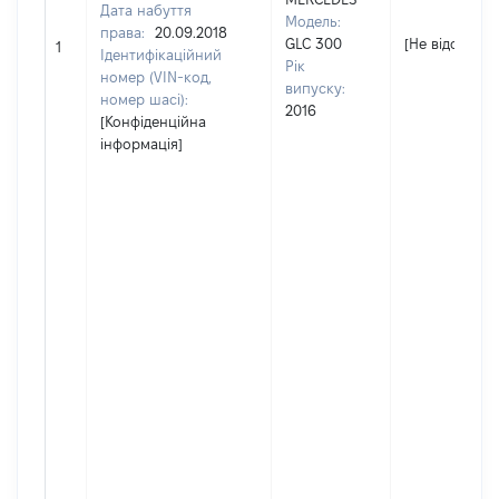
Дата набуття
Модель:
права:
20.09.2018
GLC 300
[Не відомо]
1
Ідентифікаційний
Рік
номер (VIN-код,
випуску:
номер шасі):
2016
[Конфіденційна
інформація]