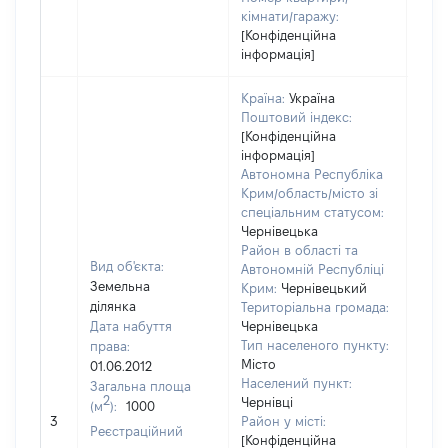
кімнати/гаражу:
[Конфіденційна
інформація]
Країна:
Україна
Поштовий індекс:
[Конфіденційна
інформація]
Автономна Республіка
Крим/область/місто зі
спеціальним статусом:
Чернівецька
Район в області та
Вид об'єкта:
Автономній Республіці
Земельна
Крим:
Чернівецький
ділянка
Територіальна громада:
Дата набуття
Чернівецька
Тип населеного пункту:
права:
1442
Місто
01.06.2012
Тип
Населений пункт:
Загальна площа
варт
2
Чернівці
(м
):
1000
обʼє
3
Район у місті:
варт
Реєстраційний
[Конфіденційна