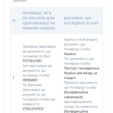
держави
ПРІЗВИЩЕ, ІМ’Я,
ПО БАТЬКОВІ ДЛЯ
ДОКУМЕНТ, ЩО
№
ІДЕНТИФІКАЦІЇ ЗА
ПОСВІДЧУЄ ОСОБУ
МЕЖАМИ УКРАЇНИ
Країна, в якій видано
документ, що
Прізвище (відповідно
посвідчує особу:
до документа, що
Україна
посвідчує особу):
Тип документа, що
POTSELUIKO
посвідчує особу:
Ім’я (відповідно до
Паспорт громадянина
документа, що
України для виїзду за
посвідчує особу):
1
кордон
HENNADII
Реквізити документа,
По батькові
що посвідчує особу:
(відповідно до
[Конфіденційна
документа, що
інформація]
посвідчує особу) (за
Ідентифікаційний
наявності):
номер (за наявності):
VITALIIOVYCH
[Конфіденційна