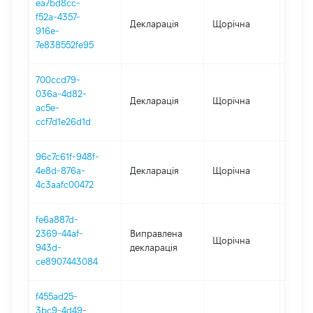
ea7bd8cc-
f52a-4357-
Декларація
Щорічна
2023
916e-
7e838552fe95
700ccd79-
036a-4d82-
Декларація
Щорічна
2022
ac5e-
ccf7d1e26d1d
96c7c61f-948f-
4e8d-876a-
Декларація
Щорічна
2021
4c3aafc00472
fe6a887d-
2369-44af-
Виправлена
Щорічна
2020
943d-
декларація
ce8907443084
f455ad25-
3bc9-4d49-