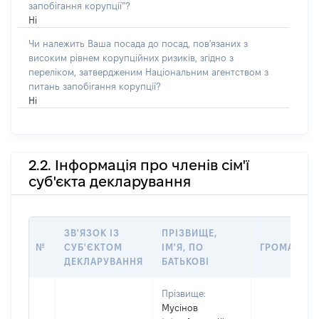
запобігання корупції”?
Ні
Чи належить Ваша посада до посад, пов'язаних з
високим рівнем корупційних ризиків, згідно з
переліком, затвердженим Національним агентством з
питань запобігання корупції?
Ні
2.2. Інформація про членів сім'ї
суб'єкта декларування
ЗВ'ЯЗОК ІЗ
ПРІЗВИЩЕ,
№
СУБ'ЄКТОМ
ІМ'Я, ПО
ГРОМАДЯН
ДЕКЛАРУВАННЯ
БАТЬКОВІ
Прізвище:
Мусінов