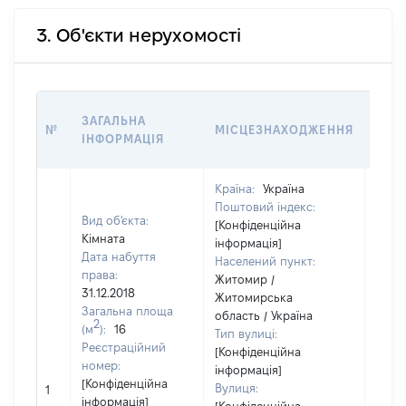
3. Об'єкти нерухомості
ВАР
ЗАГАЛЬНА
№
МІСЦЕЗНАХОДЖЕННЯ
НА 
ІНФОРМАЦІЯ
НАБ
Країна:
Україна
Поштовий індекс:
Вид об'єкта:
[Конфіденційна
Кімната
інформація]
Дата набуття
Населений пункт:
права:
Житомир /
31.12.2018
Житомирська
Загальна площа
область / Україна
2
(м
):
16
Тип вулиці:
Реєстраційний
[Конфіденційна
номер:
інформація]
[Не
[Конфіденційна
Вулиця:
1
відом
інформація]