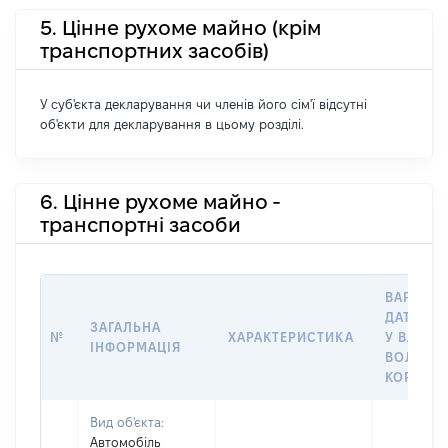
5. Цінне рухоме майно (крім
транспортних засобів)
У суб'єкта декларування чи членів його сім'ї відсутні
об'єкти для декларування в цьому розділі.
6. Цінне рухоме майно -
транспортні засоби
ВАРТІСТ
ДАТУ НА
ЗАГАЛЬНА
№
ХАРАКТЕРИСТИКА
У ВЛАСН
ІНФОРМАЦІЯ
ВОЛОДІ
КОРИСТ
Вид об'єкта:
Автомобіль