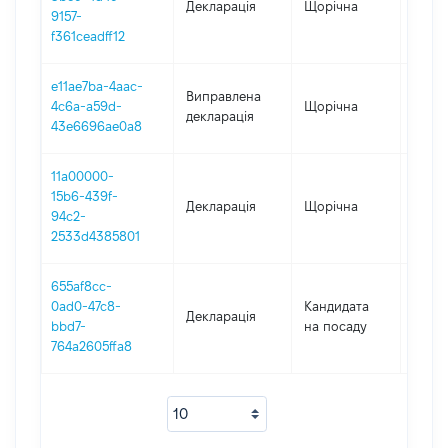
Декларація
Щорічна
2020
9157-
f361ceadff12
e11ae7ba-4aac-
Виправлена
4c6a-a59d-
Щорічна
2019
декларація
43e6696ae0a8
11a00000-
15b6-439f-
Декларація
Щорічна
2019
94c2-
2533d4385801
655af8cc-
0ad0-47c8-
Кандидата
Декларація
2018
bbd7-
на посаду
764a2605ffa8