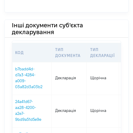
Інші документи суб'єкта
декларування
ТИП
ТИП
КОД
ПЕР
ДОКУМЕНТА
ДЕКЛАРАЦІЇ
b7badd4d-
d7a3-4284-
Декларація
Щорічна
2025
a009-
03a82d3a03b2
24a41d67-
aa28-4200-
Декларація
Щорічна
2024
a2e7-
9bd9a51d5e9e