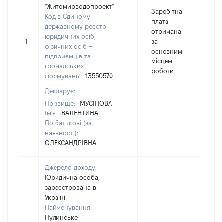
"Житомирводопроект"
Заробітна
Код в Єдиному
плата
державному реєстрі
отримана
юридичних осіб,
1
за
7148
фізичних осіб –
основним
підприємців та
місцем
громадських
роботи
формувань:
13550570
Декларує:
Прізвище:
МУСІНОВА
Ім'я:
ВАЛЕНТИНА
По батькові (за
наявності):
ОЛЕКСАНДРІВНА
Джерело доходу:
Юридична особа,
зареєстрована в
Україні
Найменування:
Пулинське