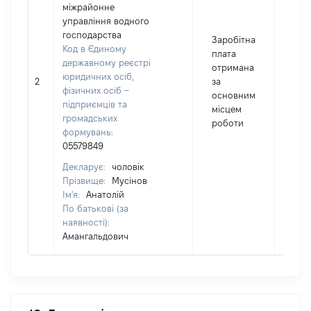
міжрайонне
управління водного
господарства
Заробітна
Код в Єдиному
плата
державному реєстрі
отримана
юридичних осіб,
2
за
482
фізичних осіб –
основним
підприємців та
місцем
громадських
роботи
формувань:
05579849
Декларує:
чоловік
Прізвище:
Мусінов
Ім'я:
Анатолій
По батькові (за
наявності):
Амангальдович