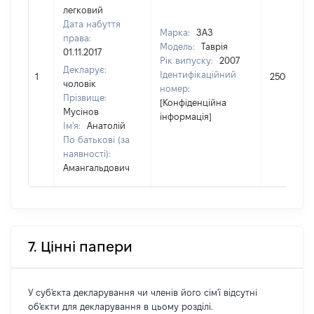
легковий
Дата набуття
Марка:
ЗАЗ
права:
Модель:
Таврія
01.11.2017
Рік випуску:
2007
Декларує:
Ідентифікаційний
1
25000
чоловік
номер:
Прізвище:
[Конфіденційна
Мусінов
інформація]
Ім'я:
Анатолій
По батькові (за
наявності):
Амангальдович
7. Цінні папери
У суб'єкта декларування чи членів його сім'ї відсутні
об'єкти для декларування в цьому розділі.