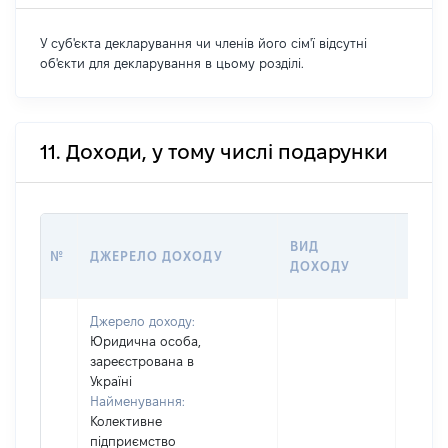
У суб'єкта декларування чи членів його сім'ї відсутні
об'єкти для декларування в цьому розділі.
11. Доходи, у тому числі подарунки
ВИД
РОЗМ
№
ДЖЕРЕЛО ДОХОДУ
ДОХОДУ
(ВАРТ
Джерело доходу:
Юридична особа,
зареєстрована в
Україні
Найменування:
Колективне
підприємство