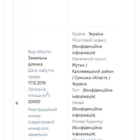
Країна:
Україна
Поштовий індекс:
[Конфіденційна
Вид об'єкта:
інформація]
Земельна
Населений пункт:
ділянка
Мутин /
Дата набуття
Кролевецький район
права:
/ Сумська область /
17.12.2019
Україна
Загальна
Тип:
[Конфіденційна
2
площа (м
):
інформація]
20000
Назва:
32771
4
[Конфіденційна
Реєстраційний
інформація]
номер
Номер будинку:
(кадастровий
[Конфіденційна
номер для
інформація]
земельної