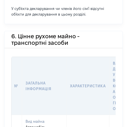
У суб'єкта декларування чи членів його сім'ї відсутні
об'єкти для декларування в цьому розділі.
6. Цінне рухоме майно -
транспортні засоби
ВАРТІС
ДАТУ 
У ВЛАС
ВОЛОД
ЗАГАЛЬНА
№
ХАРАКТЕРИСТИКА
КОРИС
ІНФОРМАЦІЯ
АБО З
ОСТА
ГРОШ
ОЦІНК
Вид майна: