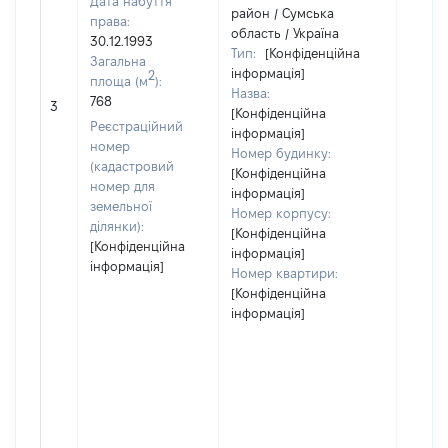
Дата набуття
район / Сумська
права:
область / Україна
30.12.1993
Тип:
[Конфіденційна
Загальна
інформація]
2
площа (м
):
Назва:
[Не
768
3
[Конфіденційна
засто
Реєстраційний
інформація]
номер
Номер будинку:
(кадастровий
[Конфіденційна
номер для
інформація]
земельної
Номер корпусу:
ділянки):
[Конфіденційна
[Конфіденційна
інформація]
інформація]
Номер квартири:
[Конфіденційна
інформація]