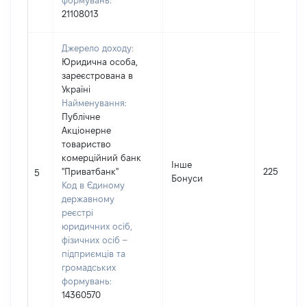
формувань:
21108013
Джерело доходу:
Юридична особа,
зареєстрована в
Україні
Найменування:
Публічне
Акціонерне
товариство
комерційний банк
Інше
"Приватбанк"
225
5
Бонуси
Код в Єдиному
державному
реєстрі
юридичних осіб,
фізичних осіб –
підприємців та
громадських
формувань:
14360570