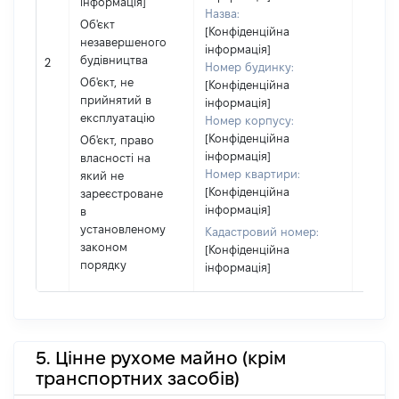
інформація]
повні
Назва:
частк
Об'єкт
[Конфіденційна
побуд
незавершеного
інформація]
матері
будівництва
2
Номер будинку:
за ко
Об'єкт, не
[Конфіденційна
суб'єк
прийнятий в
інформація]
декла
експлуатацію
Номер корпусу:
або ч
[Конфіденційна
Об'єкт, право
його сі
інформація]
власності на
Номер квартири:
який не
[Конфіденційна
зареєстроване
інформація]
в
установленому
Кадастровий номер:
законом
[Конфіденційна
порядку
інформація]
5. Цінне рухоме майно (крім
транспортних засобів)