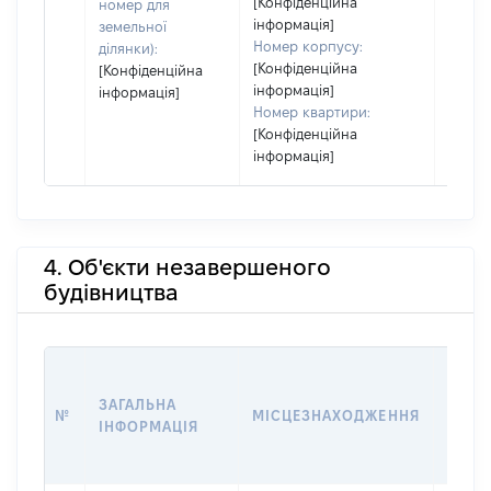
[Конфіденційна
номер для
інформація]
земельної
Номер корпусу:
ділянки):
[Конфіденційна
[Конфіденційна
інформація]
інформація]
Номер квартири:
[Конфіденційна
інформація]
4. Об'єкти незавершеного
будівництва
ЗВ'ЯЗ
ЗАГАЛЬНА
№
МІСЦЕЗНАХОДЖЕННЯ
СУБ'
ІНФОРМАЦІЯ
ДЕКЛ