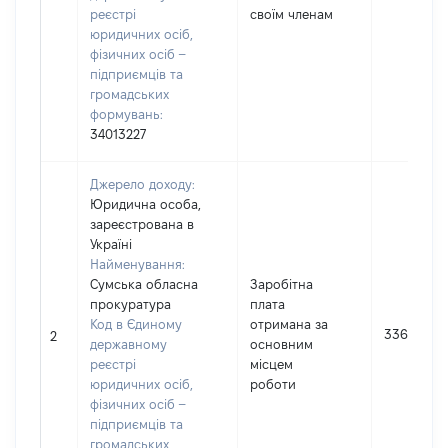
реєстрі
своїм членам
юридичних осіб,
фізичних осіб –
підприємців та
громадських
формувань:
34013227
Джерело доходу:
Юридична особа,
зареєстрована в
Україні
Найменування:
Сумська обласна
Заробітна
прокуратура
плата
Код в Єдиному
отримана за
336981
2
державному
основним
реєстрі
місцем
юридичних осіб,
роботи
фізичних осіб –
підприємців та
громадських