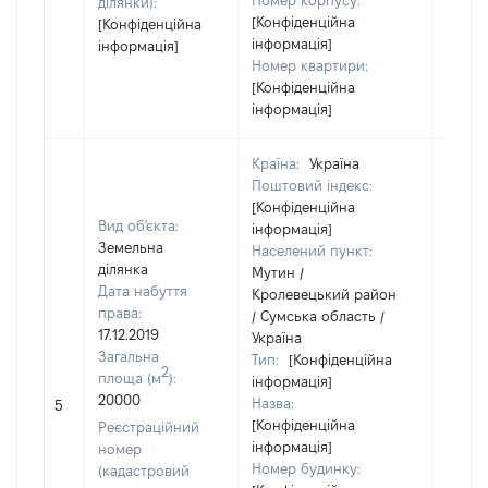
Номер корпусу:
ділянки):
[Конфіденційна
[Конфіденційна
інформація]
інформація]
Номер квартири:
[Конфіденційна
інформація]
Країна:
Україна
Поштовий індекс:
[Конфіденційна
Вид об'єкта:
інформація]
Земельна
Населений пункт:
ділянка
Мутин /
Дата набуття
Кролевецький район
права:
/ Сумська область /
17.12.2019
Україна
Загальна
Тип:
[Конфіденційна
2
площа (м
):
інформація]
20000
Назва:
32290
5
[Конфіденційна
Реєстраційний
інформація]
номер
Номер будинку:
(кадастровий