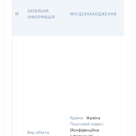
ДАТУ
ЗАГАЛЬНА
ПРАВ
№
МІСЦЕЗНАХОДЖЕННЯ
ІНФОРМАЦІЯ
ОСТ
ГРО
ОЦІ
Країна:
Україна
Поштовий індекс:
[Конфіденційна
Вид об'єкта: