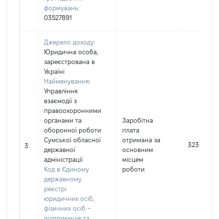
формувань:
03527891
Джерело доходу:
Юридична особа,
зареєстрована в
Україні
Найменування:
Управління
взаємодії з
правоохоронними
органами та
Заробітна
оборонної роботи
плата
Сумської обласної
отримана за
323623
3
державної
основним
адміністрації
місцем
Код в Єдиному
роботи
державному
реєстрі
юридичних осіб,
фізичних осіб –
підприємців та