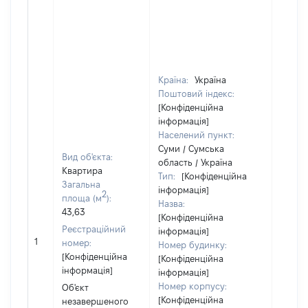
Країна:
Україна
Поштовий індекс:
[Конфіденційна
інформація]
Населений пункт:
Суми / Сумська
Вид об'єкта:
область / Україна
Квартира
Тип:
[Конфіденційна
Об'єкт
Загальна
інформація]
2
повні
площа (м
):
Назва:
частк
43,63
[Конфіденційна
побуд
Реєстраційний
інформація]
матері
1
номер:
Номер будинку:
за ко
[Конфіденційна
[Конфіденційна
суб'єк
інформація]
інформація]
декла
Номер корпусу:
Об'єкт
або ч
[Конфіденційна
незавершеного
його сі