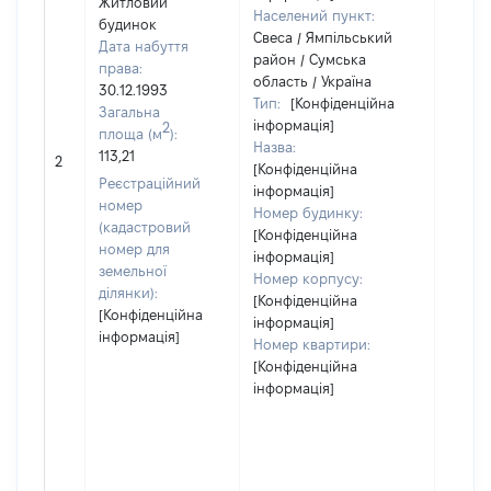
Житловий
Населений пункт:
будинок
Свеса / Ямпільський
Дата набуття
район / Сумська
права:
область / Україна
30.12.1993
Тип:
[Конфіденційна
Загальна
інформація]
2
площа (м
):
Назва:
113,21
24295
2
[Конфіденційна
Реєстраційний
інформація]
номер
Номер будинку:
(кадастровий
[Конфіденційна
номер для
інформація]
земельної
Номер корпусу:
ділянки):
[Конфіденційна
[Конфіденційна
інформація]
інформація]
Номер квартири:
[Конфіденційна
інформація]