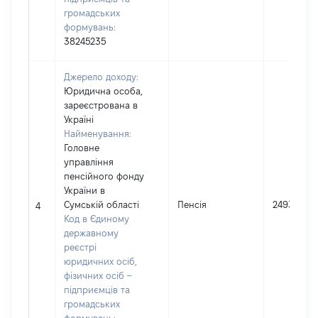
громадських
формувань:
38245235
Джерело доходу:
Юридична особа,
зареєстрована в
Україні
Найменування:
Головне
управління
пенсійного фонду
України в
Сумській області
Пенсія
249370
4
Код в Єдиному
державному
реєстрі
юридичних осіб,
фізичних осіб –
підприємців та
громадських