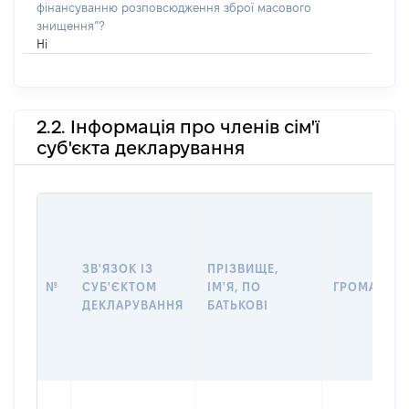
фінансуванню розповсюдження зброї масового
знищення”?
Ні
2.2. Інформація про членів сім'ї
суб'єкта декларування
ЗВ'ЯЗОК ІЗ
ПРІЗВИЩЕ,
№
СУБ'ЄКТОМ
ІМ'Я, ПО
ГРОМАДЯН
ДЕКЛАРУВАННЯ
БАТЬКОВІ