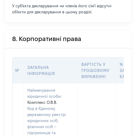
У суб'єкта декларування чи членів його сім'ї відсутні
об'єкти для декларування в цьому розділі.
8. Корпоративні права
ВАРТІСТЬ У
% ВІД
ЗАГАЛЬНА
№
ГРОШОВОМУ
ЗАГАЛ
ІНФОРМАЦІЯ
ВИРАЖЕННІ
КАПІТА
Найменування
юридичної особи:
Комплекс О.В.В.
Код в Єдиному
державному реєстрі
юридичних осіб,
фізичних осіб –
підприємців та