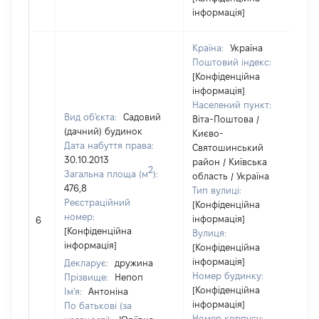
інформація]
Країна:
Україна
Поштовий індекс:
[Конфіденційна
інформація]
Населений пункт:
Вид об'єкта:
Садовий
Віта-Поштова /
(дачний) будинок
Києво-
Дата набуття права:
Святошинський
30.10.2013
район / Київська
2
Загальна площа (м
):
область / Україна
476,8
Тип вулиці:
Реєстраційний
[Конфіденційна
номер:
інформація]
6
[Конфіденційна
Вулиця:
інформація]
[Конфіденційна
інформація]
Декларує:
дружина
Номер будинку:
Прізвище:
Непоп
[Конфіденційна
Ім'я:
Антоніна
інформація]
По батькові (за
Номер корпусу: