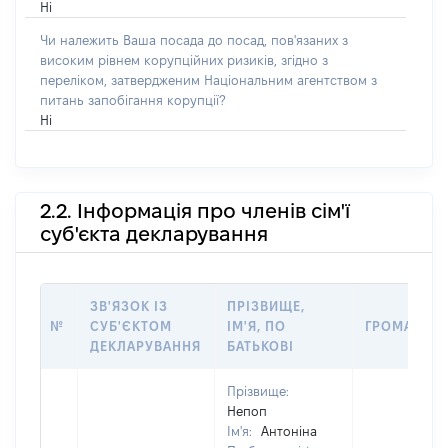
Ні
Чи належить Ваша посада до посад, пов'язаних з
високим рівнем корупційних ризиків, згідно з
переліком, затвердженим Національним агентством з
питань запобігання корупції?
Ні
2.2. Інформація про членів сім'ї
суб'єкта декларування
ЗВ'ЯЗОК ІЗ
ПРІЗВИЩЕ,
№
СУБ'ЄКТОМ
ІМ'Я, ПО
ГРОМАДЯН
ДЕКЛАРУВАННЯ
БАТЬКОВІ
Прізвище:
Непоп
Ім'я:
Антоніна