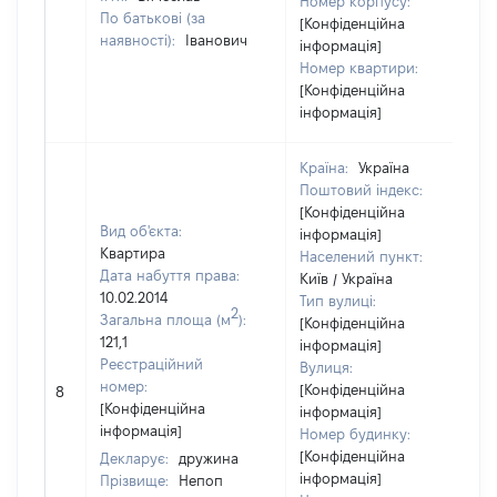
Номер корпусу:
По батькові (за
[Конфіденційна
наявності):
Іванович
інформація]
Номер квартири:
[Конфіденційна
інформація]
Країна:
Україна
Поштовий індекс:
[Конфіденційна
Вид об'єкта:
інформація]
Квартира
Населений пункт:
Дата набуття права:
Київ / Україна
10.02.2014
Тип вулиці:
2
Загальна площа (м
):
[Конфіденційна
121,1
інформація]
Реєстраційний
Вулиця:
номер:
[Конфіденційна
8
[Конфіденційна
інформація]
інформація]
Номер будинку:
[Конфіденційна
Декларує:
дружина
інформація]
Прізвище:
Непоп