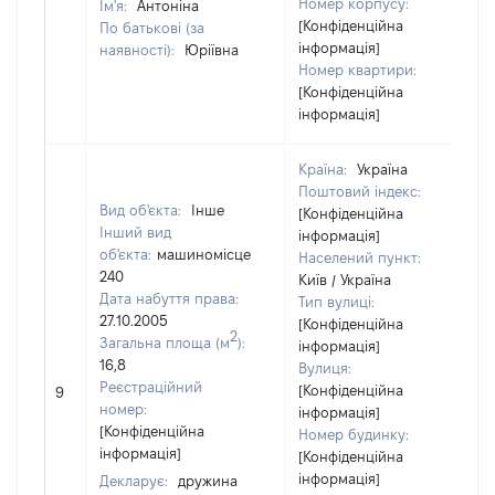
Номер корпусу:
Ім'я:
Антоніна
[Конфіденційна
По батькові (за
інформація]
наявності):
Юріївна
Номер квартири:
[Конфіденційна
інформація]
Країна:
Україна
Поштовий індекс:
Вид об'єкта:
Інше
[Конфіденційна
Інший вид
інформація]
об'єкта:
машиномісце
Населений пункт:
240
Київ / Україна
Дата набуття права:
Тип вулиці:
27.10.2005
[Конфіденційна
2
Загальна площа (м
):
інформація]
16,8
Вулиця:
Реєстраційний
[Конфіденційна
9
номер:
інформація]
[Конфіденційна
Номер будинку:
інформація]
[Конфіденційна
інформація]
Декларує:
дружина