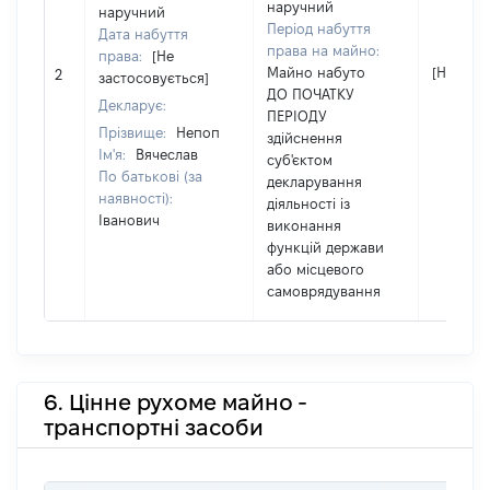
наручний
наручний
Період набуття
Дата набуття
права на майно:
права:
[Не
Майно набуто
[Не відо
2
застосовується]
ДО ПОЧАТКУ
Декларує:
ПЕРІОДУ
Прізвище:
Непоп
здійснення
Ім'я:
Вячеслав
суб'єктом
По батькові (за
декларування
наявності):
діяльності із
Іванович
виконання
функцій держави
або місцевого
самоврядування
6. Цінне рухоме майно -
транспортні засоби