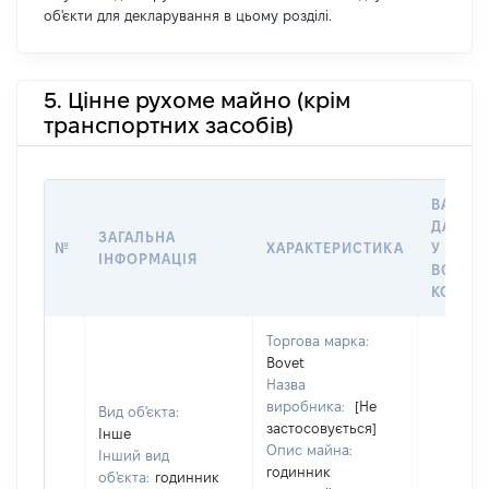
об'єкти для декларування в цьому розділі.
5. Цінне рухоме майно (крім
транспортних засобів)
ВАРТІС
ДАТУ Н
ЗАГАЛЬНА
№
ХАРАКТЕРИСТИКА
У ВЛАС
ІНФОРМАЦІЯ
ВОЛОД
КОРИС
Торгова марка:
Bovet
Назва
виробника:
[Не
Вид об'єкта:
застосовується]
Інше
Опис майна:
Інший вид
годинник
об'єкта:
годинник