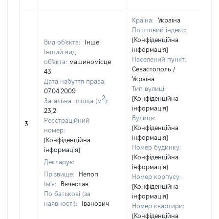
Країна:
Україна
Поштовий індекс:
[Конфіденційна
Вид об'єкта:
Інше
інформація]
Інший вид
Населений пункт:
об'єкта:
машиномісце
Севастополь /
43
Україна
Дата набуття права:
Тип вулиці:
07.04.2009
2
[Конфіденційна
Загальна площа (м
):
інформація]
23,2
Вулиця:
Реєстраційний
3
[Конфіденційна
номер:
інформація]
[Конфіденційна
Номер будинку:
інформація]
[Конфіденційна
Декларує:
інформація]
Прізвище:
Непоп
Номер корпусу:
Ім'я:
Вячеслав
[Конфіденційна
По батькові (за
інформація]
наявності):
Іванович
Номер квартири:
[Конфіденційна