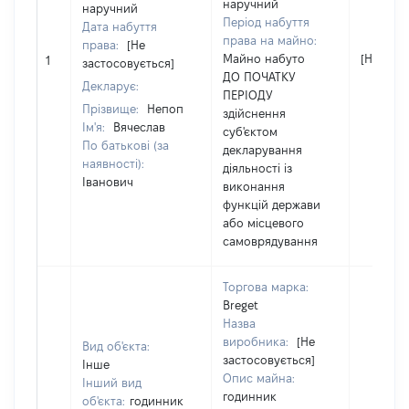
наручний
наручний
Період набуття
Дата набуття
права на майно:
права:
[Не
Майно набуто
[Не відо
1
застосовується]
ДО ПОЧАТКУ
Декларує:
ПЕРІОДУ
Прізвище:
Непоп
здійснення
Ім'я:
Вячеслав
суб'єктом
По батькові (за
декларування
наявності):
діяльності із
Іванович
виконання
функцій держави
або місцевого
самоврядування
Торгова марка:
Breget
Назва
виробника:
[Не
Вид об'єкта:
застосовується]
Інше
Опис майна:
Інший вид
годинник
об'єкта:
годинник