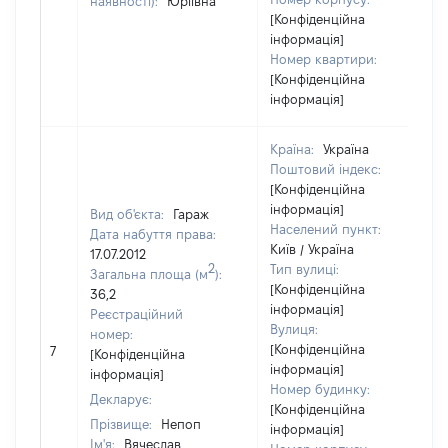
наявності):
Юріївна
[Конфіденційна
інформація]
Номер квартири:
[Конфіденційна
інформація]
Країна:
Україна
Поштовий індекс:
[Конфіденційна
інформація]
Вид об'єкта:
Гараж
Населений пункт:
Дата набуття права:
Київ / Україна
17.07.2012
2
Тип вулиці:
Загальна площа (м
):
[Конфіденційна
36,2
інформація]
Реєстраційний
Вулиця:
номер:
[Конфіденційна
7
[Конфіденційна
інформація]
інформація]
Номер будинку:
Декларує:
[Конфіденційна
Прізвище:
Непоп
інформація]
Ім'я:
Вячеслав