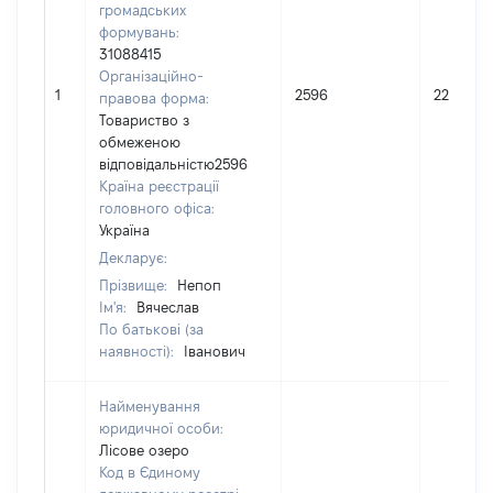
громадських
формувань:
31088415
Організаційно-
1
2596
22
правова форма:
Товариство з
обмеженою
відповідальністю2596
Країна реєстрації
головного офіса:
Україна
Декларує:
Прізвище:
Непоп
Ім'я:
Вячеслав
По батькові (за
наявності):
Іванович
Найменування
юридичної особи:
Лісове озеро
Код в Єдиному