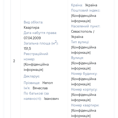
Країна:
Україна
Поштовий індекс:
[Конфіденційна
інформація]
Вид об'єкта:
Населений пункт:
Квартира
Севастополь /
Дата набуття права:
Україна
07.04.2009
2
Тип вулиці:
Загальна площа (м
):
[Конфіденційна
151,5
інформація]
Реєстраційний
Вулиця:
номер:
2
[Конфіденційна
[Конфіденційна
інформація]
інформація]
Номер будинку:
Декларує:
[Конфіденційна
Прізвище:
Непоп
інформація]
Ім'я:
Вячеслав
Номер корпусу:
По батькові (за
[Конфіденційна
наявності):
Іванович
інформація]
Номер квартири:
[Конфіденційна
інформація]