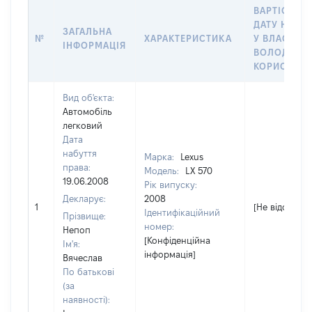
ВАРТІСТЬ Н
ДАТУ НАБУ
ЗАГАЛЬНА
№
ХАРАКТЕРИСТИКА
У ВЛАСНІСТ
ІНФОРМАЦІЯ
ВОЛОДІННЯ
КОРИСТУВ
Вид об'єкта:
Автомобіль
легковий
Дата
набуття
Марка:
Lexus
права:
Модель:
LX 570
19.06.2008
Рік випуску:
Декларує:
2008
1
[Не відомо]
Ідентифікаційний
Прізвище:
номер:
Непоп
[Конфіденційна
Ім'я:
інформація]
Вячеслав
По батькові
(за
наявності):