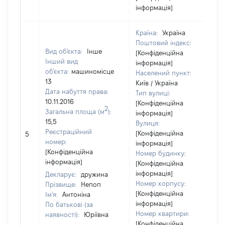
інформація]
Країна:
Україна
Поштовий індекс:
Вид об'єкта:
Інше
[Конфіденційна
Інший вид
інформація]
об'єкта:
машиномісце
Населений пункт:
13
Київ / Україна
Дата набуття права:
Тип вулиці:
10.11.2016
[Конфіденційна
2
Загальна площа (м
):
інформація]
15,5
Вулиця:
Реєстраційний
[Конфіденційна
5
номер:
інформація]
[Конфіденційна
Номер будинку:
інформація]
[Конфіденційна
інформація]
Декларує:
дружина
Номер корпусу:
Прізвище:
Непоп
[Конфіденційна
Ім'я:
Антоніна
інформація]
По батькові (за
Номер квартири:
наявності):
Юріївна
[Конфіденційна