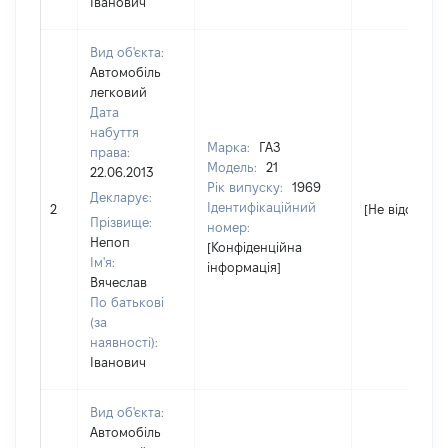
Іванович
Вид об'єкта:
Автомобіль
легковий
Дата
набуття
Марка:
ГАЗ
права:
Модель:
21
22.06.2013
Рік випуску:
1969
Декларує:
Ідентифікаційний
2
[Не відомо]
Прізвище:
номер:
Непоп
[Конфіденційна
Ім'я:
інформація]
Вячеслав
По батькові
(за
наявності):
Іванович
Вид об'єкта:
Автомобіль