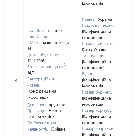
інформація]
Країна:
Україна
Поштовий індекс:
Вид об'єкта:
Інше
[Конфіденційна
Інший вид
інформація]
об'єкта:
машиномісце
Населений пункт:
14
Київ / Україна
Дата набуття права:
Тип вулиці:
10.11.2016
[Конфіденційна
2
Загальна площа (м
):
інформація]
14,3
Вулиця:
Реєстраційний
[Конфіденційна
4
номер:
інформація]
[Конфіденційна
Номер будинку:
інформація]
[Конфіденційна
інформація]
Декларує:
дружина
Номер корпусу:
Прізвище:
Непоп
[Конфіденційна
Ім'я:
Антоніна
інформація]
По батькові (за
Номер квартири:
наявності):
Юріївна
[Конфіденційна