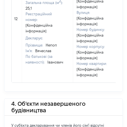
2
[Конфіденційна
Загальна площа (м
):
інформація]
25,1
Вулиця:
Реєстраційний
[Конфіденційна
12
номер:
інформація]
[Конфіденційна
Номер будинку:
інформація]
[Конфіденційна
Декларує:
інформація]
Прізвище:
Непоп
Номер корпусу:
Ім'я:
Вячеслав
[Конфіденційна
По батькові (за
інформація]
наявності):
Іванович
Номер квартири:
[Конфіденційна
інформація]
4. Об'єкти незавершеного
будівництва
У суб'єкта декларування чи членів його сім'ї відсутні