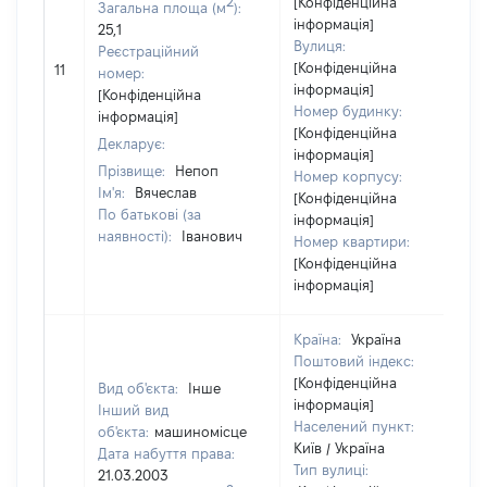
2
[Конфіденційна
Загальна площа (м
):
інформація]
25,1
Вулиця:
Реєстраційний
[Конфіденційна
11
номер:
інформація]
[Конфіденційна
Номер будинку:
інформація]
[Конфіденційна
Декларує:
інформація]
Прізвище:
Непоп
Номер корпусу:
Ім'я:
Вячеслав
[Конфіденційна
По батькові (за
інформація]
наявності):
Іванович
Номер квартири:
[Конфіденційна
інформація]
Країна:
Україна
Поштовий індекс:
[Конфіденційна
Вид об'єкта:
Інше
інформація]
Інший вид
Населений пункт:
об'єкта:
машиномісце
Київ / Україна
Дата набуття права:
Тип вулиці:
21.03.2003