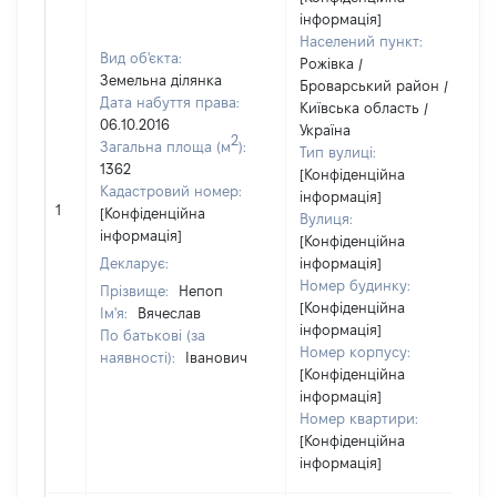
інформація]
Населений пункт:
Вид об'єкта:
Рожівка /
Земельна ділянка
Броварський район /
Дата набуття права:
Київська область /
06.10.2016
Україна
2
Загальна площа (м
):
Тип вулиці:
1362
[Конфіденційна
Кадастровий номер:
інформація]
1
[Конфіденційна
Вулиця:
інформація]
[Конфіденційна
Декларує:
інформація]
Номер будинку:
Прізвище:
Непоп
[Конфіденційна
Ім'я:
Вячеслав
інформація]
По батькові (за
Номер корпусу:
наявності):
Іванович
[Конфіденційна
інформація]
Номер квартири:
[Конфіденційна
інформація]