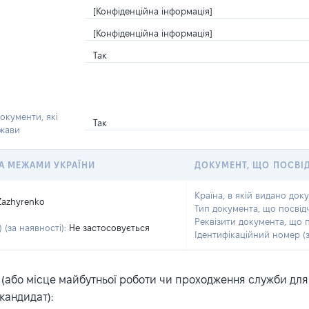
[Конфіденційна інформація]
[Конфіденційна інформація]
Так
окументи, які
Так
ржави
 ЗА МЕЖАМИ УКРАЇНИ
ДОКУМЕНТ, ЩО ПОСВІ
Країна, в якій видано док
Zazhyrenko
Тип документа, що посвід
Реквізити документа, що 
 (за наявності):
Не застосовується
Ідентифікаційний номер (з
або місце майбутньої роботи чи проходження служби для ка
кандидат):