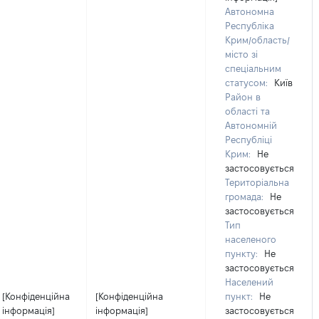
Автономна
Республіка
Крим/область/
місто зі
спеціальним
статусом:
Київ
Район в
області та
Автономній
Республіці
Крим:
Не
застосовується
Територіальна
громада:
Не
застосовується
Тип
населеного
пункту:
Не
застосовується
Населений
[Конфіденційна
[Конфіденційна
пункт:
Не
інформація]
інформація]
застосовується