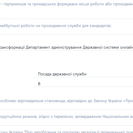
б – підприємців та громадських формувань місця роботи або проходже
айбутньої роботи чи проходження служби для кандидатів):
ї трансформації Департамент адміністрування Державної системи онлай
Посада державної служби
В
 особливо відповідальне становище, відповідно до Закону України «Про
орупційних ризиків, згідно з переліком, затвердженим Національним аг
акону України "Про запобігання та протидію легалізації (відмиванню) 