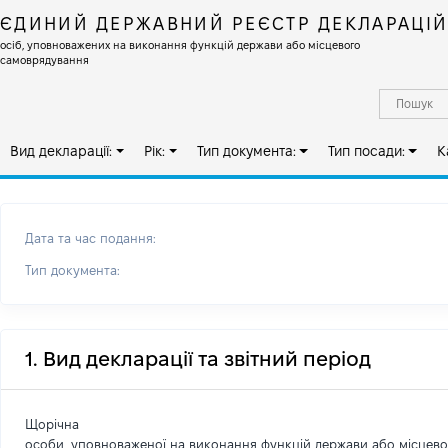
ЄДИНИЙ ДЕРЖАВНИЙ РЕЄСТР ДЕКЛАРАЦІ
осіб, уповноважених на виконання функцій держави або місцевого
самоврядування
Вид декларації:
Рік:
Тип документа:
Тип посади:
К
Дата та час подання:
Тип документа:
1. Вид декларації та звітний період
Щорічна
особи, уповноваженої на виконання функцій держави або місцев