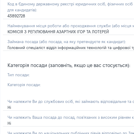
Код в Єдиному державному реєстрі юридичних осіб, фізичних осі
для кандидатів):
43892728
Найменування місця роботи або проходження служби (або місця м
КОМІСІЯ З РЕГУЛЮВАННЯ АЗАРТНИХ ІГОР ТА ЛОТЕРЕЙ
Займана посада
(або посада, на яку претендуєте як кандидат)
:
Головний спеціаліст відділ інформаційних технологій та цифрово
Категорія посади (заповніть, якщо це вас стосується):
Тип посади:
Категорія посади:
Чи належите Ви до службових осіб, які займають відповідальне та
Ні
Чи належить Ваша посада до посад, пов'язаних з високим рівнем к
Ні
Чи належите Ви до національних публічних діячів відповідно до З