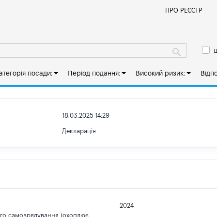
Й
ПРО РЕЄСТР
ш
атегорія посади:
Період подання:
Високий ризик:
Відп
18.03.2025 14:29
Декларація
2024
ого самоврядування (охоплює