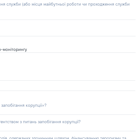
ння служби (або місця майбутньої роботи чи проходження служби
н-моніторингу
 запобігання корупції»?
ентством з питань запобігання корупції?
доходів, одержаних злочинним шляхом, фінансуванню тероризму та