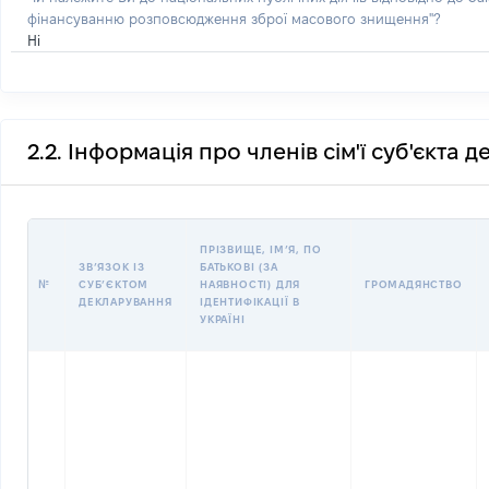
фінансуванню розповсюдження зброї масового знищення"?
Ні
2.2. Інформація про членів сім'ї суб'єкта 
ПРІЗВИЩЕ, ІМʼЯ, ПО
ЗВʼЯЗОК ІЗ
БАТЬКОВІ (ЗА
№
СУБʼЄКТОМ
НАЯВНОСТІ) ДЛЯ
ГРОМАДЯНСТВО
ДЕКЛАРУВАННЯ
ІДЕНТИФІКАЦІЇ В
УКРАЇНІ