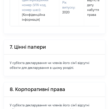
Ідентифікаційний
вартість на
Рік
номер (VIN-код,
дату
випуску:
номер шасі):
набуття
2020
[Конфіденційна
права
інформація]
7. Цінні папери
У суб'єкта декларування чи членів його сім'ї відсутні
об'єкти для декларування в цьому розділі.
8. Корпоративні права
У суб'єкта декларування чи членів його сім'ї відсутні