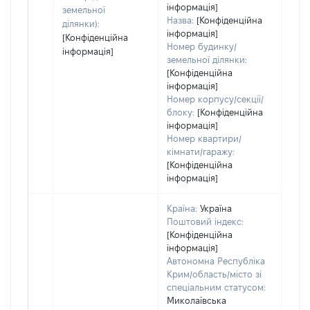
пра
інформація]
земельної
Назва:
[Конфіденційна
ділянки):
інформація]
[Конфіденційна
Номер будинку/
інформація]
земельної ділянки:
[Конфіденційна
інформація]
Номер корпусу/секції/
блоку:
[Конфіденційна
інформація]
Номер квартири/
кімнати/гаражу:
[Конфіденційна
інформація]
Країна:
Україна
Поштовий індекс:
[Конфіденційна
інформація]
Автономна Республіка
Крим/область/місто зі
спеціальним статусом:
Миколаївська