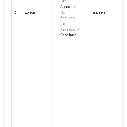
Ім'я:
Анастасія
3
дочка
По
Україна
Д
батькові
(за
наявності):
Сергіівна