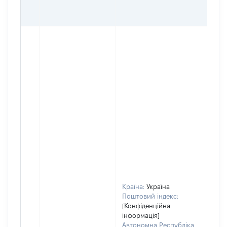
ОЦІ
ГРН
Країна:
Україна
Поштовий індекс:
[Конфіденційна
інформація]
Автономна Республіка