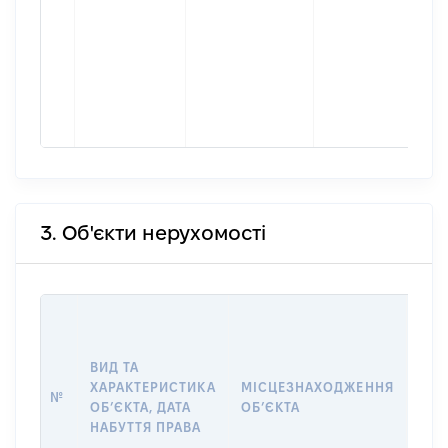
3. Об'єкти нерухомості
ВАР
ДАТ
НАБ
ВИД ТА
ПРА
ХАРАКТЕРИСТИКА
МІСЦЕЗНАХОДЖЕННЯ
№
ЗА
ОБʼЄКТА, ДАТА
ОБʼЄКТА
ОС
НАБУТТЯ ПРАВА
ГР