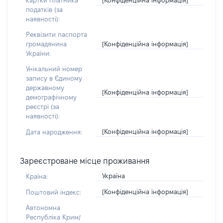
картки платника
податків (за
наявності):
Реквізити паспорта
[Конфіденційна інформація]
громадянина
України:
Унікальний номер
запису в Єдиному
державному
[Конфіденційна інформація]
демографічному
реєстрі (за
наявності):
[Конфіденційна інформація]
Дата народження:
Зареєстроване місце проживання
Україна
Країна:
[Конфіденційна інформація]
Поштовий індекс:
Автономна
Республіка Крим/