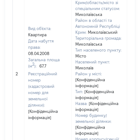
Крим/область/місто зі
спеціальним статусом:
Миколаївська
Район в області та
Автономній Республіці
Вид об'єкта:
Крим:
Миколаївський
Квартира
Територіальна громада:
Дата набуття
Миколаївська
права:
Тип населеного пункту:
08.04.2008
Місто
Загальна площа
Населений пункт:
2
(м
):
67.7
Миколаїв
[Не 
2
Реєстраційний
Район у місті:
[Конфіденційна
номер
інформація]
(кадастровий
Тип:
[Конфіденційна
номер для
інформація]
земельної
Назва:
[Конфіденційна
ділянки):
інформація]
[Конфіденційна
Номер будинку/
інформація]
земельної ділянки:
[Конфіденційна
інформація]
Номер корпусу/секції/