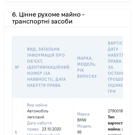
6. Цінне рухоме майно -
транспортні засоби
ВАРТІСТЬ Н
ВИД, ЗАГАЛЬНА
ДАТУ
ІНФОРМАЦІЯ ПРО
НАБУТТЯ
МАРКА,
ОБʼЄКТ,
ПРАВА АБО
МОДЕЛЬ,
№
ІДЕНТИФІКАЦІЙНИЙ
ЗА
РІК
НОМЕР (ЗА
ОСТАННЬО
ВИПУСКУ
НАЯВНОСТІ), ДАТА
ГРОШОВОЮ
НАБУТТЯ ПРАВА
ОЦІНКОЮ,
ГРН
Вид майна:
Автомобіль
2790018
Марка:
легковий
Тип
BMW
Дата набуття
вартості
Модель:
права:
23.10.2020
майна:
це
X6
1