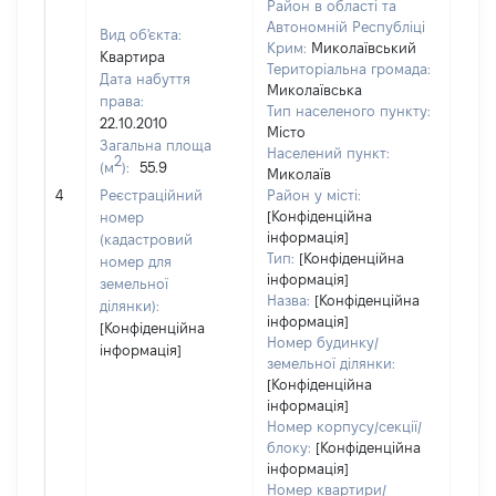
Район в області та
Автономній Республіці
Вид об'єкта:
Крим:
Миколаївський
Квартира
Територіальна громада:
Дата набуття
Миколаївська
права:
Тип населеного пункту:
2745
22.10.2010
Місто
Тип
Загальна площа
Населений пункт:
варт
2
(м
):
55.9
Миколаїв
обʼє
4
Реєстраційний
Район у місті:
варт
[Конфіденційна
номер
дату
інформація]
(кадастровий
набу
Тип:
[Конфіденційна
номер для
пра
інформація]
земельної
Назва:
[Конфіденційна
ділянки):
інформація]
[Конфіденційна
Номер будинку/
інформація]
земельної ділянки:
[Конфіденційна
інформація]
Номер корпусу/секції/
блоку:
[Конфіденційна
інформація]
Номер квартири/