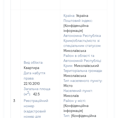
Країна:
Україна
Поштовий індекс:
[Конфіденційна
інформація]
Автономна Республіка
Крим/область/місто зі
спеціальним статусом:
Миколаївська
Район в області та
Автономній Республіці
Вид об'єкта:
Крим:
Миколаївський
Квартира
Територіальна громада:
Дата набуття
Миколаївська
права:
Тип населеного пункту:
208
22.10.2010
Місто
Тип
Загальна площа
Населений пункт:
варт
2
(м
):
42.5
Миколаїв
обʼє
3
Реєстраційний
Район у місті:
варт
[Конфіденційна
номер
дату
інформація]
(кадастровий
набу
Тип:
[Конфіденційна
номер для