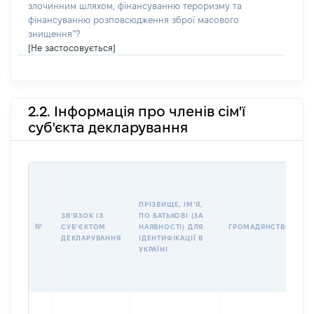
злочинним шляхом, фінансуванню тероризму та
фінансуванню розповсюдження зброї масового
знищення”?
[Не застосовується]
2.2. Інформація про членів сім'ї
суб'єкта декларування
П
І
Б
ПРІЗВИЩЕ, ІМʼЯ,
І
ЗВʼЯЗОК ІЗ
ПО БАТЬКОВІ (ЗА
№
СУБʼЄКТОМ
НАЯВНОСТІ) ДЛЯ
ГРОМАДЯНСТВО
У
ДЕКЛАРУВАННЯ
ІДЕНТИФІКАЦІЇ В
Д
УКРАЇНІ