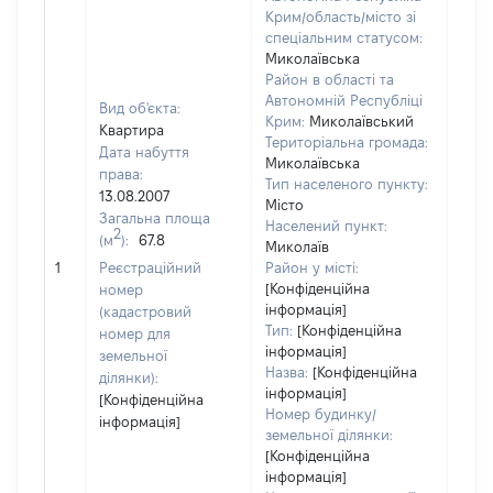
Крим/область/місто зі
спеціальним статусом:
Миколаївська
Район в області та
Автономній Республіці
Вид об'єкта:
Крим:
Миколаївський
Квартира
Територіальна громада:
Дата набуття
Миколаївська
права:
Тип населеного пункту:
13.08.2007
Місто
Загальна площа
Населений пункт:
2
(м
):
67.8
Миколаїв
[Не 
1
Реєстраційний
Район у місті:
[Конфіденційна
номер
інформація]
(кадастровий
Тип:
[Конфіденційна
номер для
інформація]
земельної
Назва:
[Конфіденційна
ділянки):
інформація]
[Конфіденційна
Номер будинку/
інформація]
земельної ділянки:
[Конфіденційна
інформація]