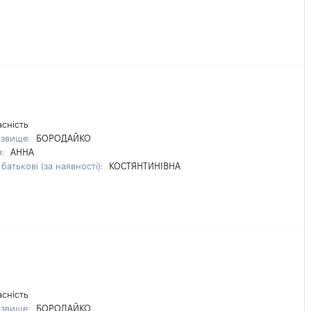
асність
ізвище:
БОРОДАЙКО
я:
АННА
батькові (за наявності):
КОСТЯНТИНІВНА
асність
ізвище:
БОРОДАЙКО