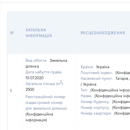
ЗАГАЛЬНА
№
МІСЦЕЗНАХОДЖЕННЯ
ІНФОРМАЦІЯ
Вид об'єкта:
Земельна
ділянка
Країна:
Україна
Дата набуття права:
Поштовий індекс:
[Конфід
10.07.2020
Населений пункт:
Татарів
2
Загальна площа (м
):
/ Україна
2500
Тип:
[Конфіденційна інфор
1
Назва:
[Конфіденційна інф
Реєстраційний номер
Номер будинку:
[Конфіден
(кадастровий номер
Номер корпусу:
[Конфіден
для земельної ділянки):
Номер квартири:
[Конфіде
[Конфіденційна
інформація]