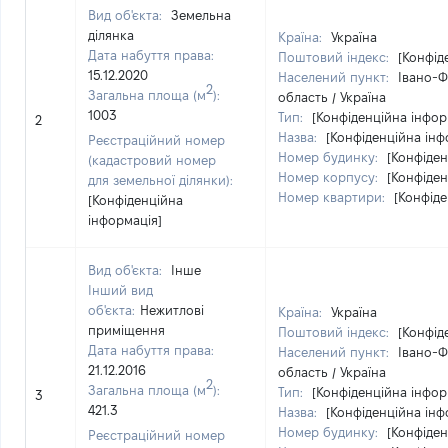
Вид об'єкта:
Земельна
ділянка
Країна:
Україна
Дата набуття права:
Поштовий індекс:
[Конфід
15.12.2020
Населений пункт:
Івано-Ф
2
Загальна площа (м
):
область / Україна
1003
Тип:
[Конфіденційна інфор
2
Назва:
[Конфіденційна інф
Реєстраційний номер
Номер будинку:
[Конфіден
(кадастровий номер
Номер корпусу:
[Конфіден
для земельної ділянки):
Номер квартири:
[Конфіде
[Конфіденційна
інформація]
Вид об'єкта:
Інше
Інший вид
об'єкта:
Нежитлові
Країна:
Україна
приміщення
Поштовий індекс:
[Конфід
Дата набуття права:
Населений пункт:
Івано-Ф
21.12.2016
область / Україна
2
Загальна площа (м
):
Тип:
[Конфіденційна інфор
3
421.3
Назва:
[Конфіденційна інф
Номер будинку:
[Конфіден
Реєстраційний номер