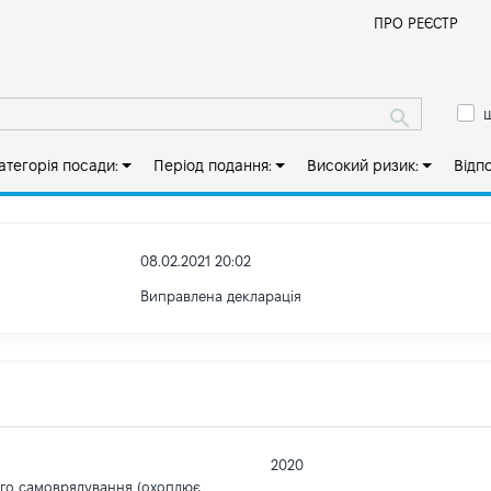
Й
ПРО РЕЄСТР
ш
атегорія посади:
Період подання:
Високий ризик:
Відп
08.02.2021 20:02
Виправлена декларація
2020
ого самоврядування (охоплює