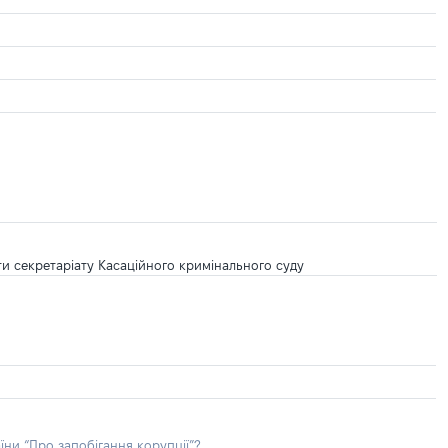
ти секретаріату Касаційного кримінального суду
їни “Про запобігання корупції”?