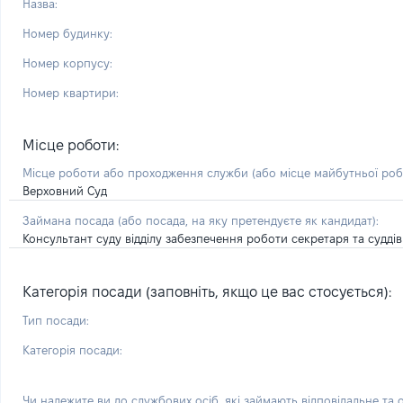
Назва:
Номер будинку:
Номер корпусу:
Номер квартири:
Місце роботи:
Місце роботи або проходження служби
(або місце майбутньої ро
Верховний Суд
Займана посада
(або посада, на яку претендуєте як кандидат)
:
Консультант суду відділу забезпечення роботи секретаря та судді
Категорія посади (заповніть, якщо це вас стосується):
Тип посади:
Категорія посади:
Чи належите ви до службових осіб, які займають відповідальне та 