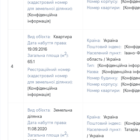
Номер корпусу:
[Конфіден
(кадастровий номер
Номер квартири:
[Конфіде
для земельної ділянки):
[Конфіденційна
інформація]
Вид об'єкта:
Квартира
Країна:
Україна
Дата набуття права:
Поштовий індекс:
[Конфід
19.09.2016
Населений пункт:
Івано-Ф
2
Загальна площа (м
):
область / Україна
65.1
Тип:
[Конфіденційна інфор
4
Реєстраційний номер
Назва:
[Конфіденційна інф
(кадастровий номер
Номер будинку:
[Конфіден
для земельної ділянки):
Номер корпусу:
[Конфіден
[Конфіденційна
Номер квартири:
[Конфіде
інформація]
Вид об'єкта:
Земельна
ділянка
Країна:
Україна
Дата набуття права:
Поштовий індекс:
[Конфід
11.08.2020
Населений пункт:
Татарів
2
Загальна площа (м
):
/ Україна