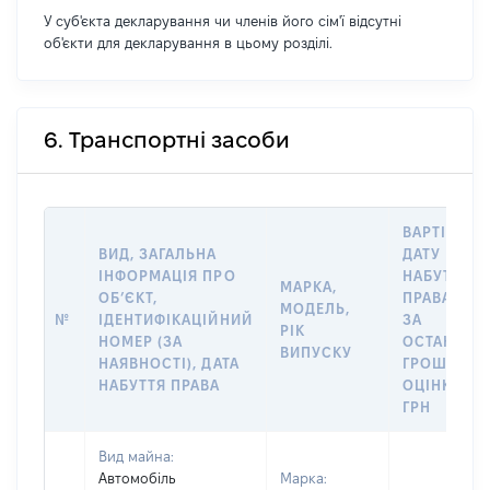
У суб'єкта декларування чи членів його сім'ї відсутні
об'єкти для декларування в цьому розділі.
6. Транспортні засоби
ВАРТІСТЬ 
ВИД, ЗАГАЛЬНА
ДАТУ
ІНФОРМАЦІЯ ПРО
НАБУТТЯ
МАРКА,
ОБʼЄКТ,
ПРАВА АБО
МОДЕЛЬ,
№
ІДЕНТИФІКАЦІЙНИЙ
ЗА
РІК
НОМЕР (ЗА
ОСТАННЬ
ВИПУСКУ
НАЯВНОСТІ), ДАТА
ГРОШОВО
НАБУТТЯ ПРАВА
ОЦІНКОЮ,
ГРН
Вид майна:
Автомобіль
Марка: