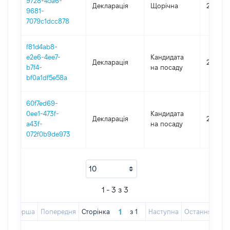
9728-45a6-
Декларація
Щорічна
2025
9681-
7079c1dcc878
f81d4ab8-
e2e6-4ee7-
Кандидата
Декларація
2024
b7f4-
на посаду
bf0a1df5e58a
60f7ed69-
0ee1-473f-
Кандидата
Декларація
2024
a43f-
на посаду
072f0b9de973
1 - 3 з 3
Перша
Попередня
Сторінка
з
1
Наступна
Остання