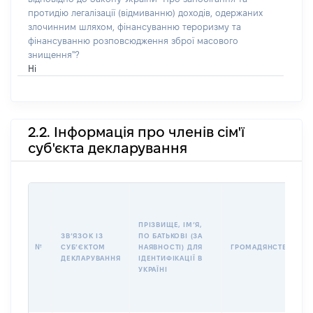
протидію легалізації (відмиванню) доходів, одержаних
злочинним шляхом, фінансуванню тероризму та
фінансуванню розповсюдження зброї масового
знищення"?
Ні
2.2. Інформація про членів сім'ї
суб'єкта декларування
ПРІЗВИЩЕ, ІМʼЯ,
ЗВʼЯЗОК ІЗ
ПО БАТЬКОВІ (ЗА
№
СУБʼЄКТОМ
НАЯВНОСТІ) ДЛЯ
ГРОМАДЯНСТВО
ДЕКЛАРУВАННЯ
ІДЕНТИФІКАЦІЇ В
УКРАЇНІ