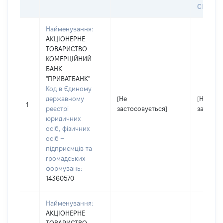
СЕЙФУ 
Найменування:
АКЦІОНЕРНЕ
ТОВАРИСТВО
КОМЕРЦІЙНИЙ
БАНК
"ПРИВАТБАНК"
Код в Єдиному
державному
[Не
[Не
1
реєстрі
застосовується]
застосо
юридичних
осіб, фізичних
осіб –
підприємців та
громадських
формувань:
14360570
Найменування:
АКЦІОНЕРНЕ