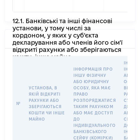
н
12.1. Банківські та інші фінансові
установи, у тому числі за
кордоном, у яких у суб'єкта
декларування або членів його сім'ї
відкриті рахунки або зберігаються
кошти, інше майно
ІНФОР
ІНФОРМАЦІЯ ПРО
ІНШУ 
ІНШУ ФІЗИЧНУ
АБО Ю
АБО ЮРИДИЧНУ
ОСОБУ,
УСТАНОВА, В
ОСОБУ, ЯКА МАЄ
ВІДКР
ЯКІЙ ВІДКРИТІ
ПРАВО
РАХУНО
РАХУНКИ АБО
РОЗПОРЯДЖАТИСЯ
СУБ’ЄК
№
ЗБЕРІГАЮТЬСЯ
ТАКИМ РАХУНКОМ
ДЕКЛА
КОШТИ ЧИ ІНШЕ
АБО МАЄ ДОСТУП
АБО ЧЛ
МАЙНО
ДО
СІМ’Ї 
ІНДИВІДУАЛЬНОГО
ДОГОВ
БАНКІВСЬКОГО
ІНДИВ
СЕЙФУ (КОМІРКИ)
БАНКІ