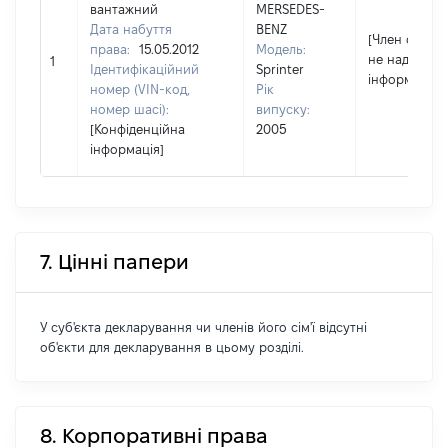
вантажний
MERSEDES-
Дата набуття
BENZ
[Член сім'ї
права:
15.05.2012
Модель:
не надав
1
Ідентифікаційний
Sprinter
інформацію]
номер (VIN-код,
Рік
номер шасі):
випуску:
[Конфіденційна
2005
інформація]
7. Цінні папери
У суб'єкта декларування чи членів його сім'ї відсутні
об'єкти для декларування в цьому розділі.
8. Корпоративні права