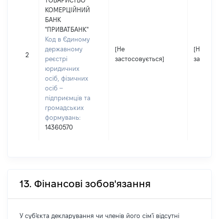
ТОВАРИСТВО
КОМЕРЦІЙНИЙ
БАНК
"ПРИВАТБАНК"
Код в Єдиному
державному
[Не
[Не
2
реєстрі
застосовується]
застосо
юридичних
осіб, фізичних
осіб –
підприємців та
громадських
формувань:
14360570
13. Фінансові зобов'язання
У суб'єкта декларування чи членів його сім'ї відсутні