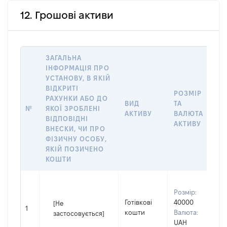
12. Грошові активи
ЗАГАЛЬНА
ІНФОРМАЦІЯ ПРО
УСТАНОВУ, В ЯКІЙ
ВІДКРИТІ
РОЗМІР
І
РАХУНКИ АБО ДО
ВИД
ТА
О
№
ЯКОЇ ЗРОБЛЕНІ
АКТИВУ
ВАЛЮТА
Н
ВІДПОВІДНІ
АКТИВУ
П
ВНЕСКИ, ЧИ ПРО
ФІЗИЧНУ ОСОБУ,
ЯКІЙ ПОЗИЧЕНО
КОШТИ
В
Розмір:
ч
Готівкові
40000
П
[Не
1
кошти
Валюта:
І
застосовується]
UAH
П